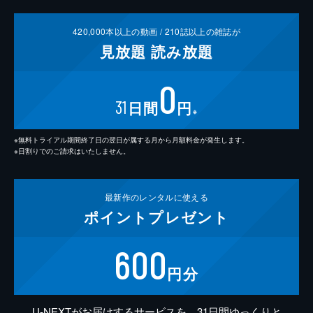
420,000
本以上の動画 /
210
誌以上の雑誌が
見放題
読み放題
0
31
日間
円
※
※無料トライアル期間終了日の翌日が属する月から月額料金が発生します。
※日割りでのご請求はいたしません。
最新作の
レンタルに使える
ポイント
プレゼント
600
円分
U-NEXTがお届けするサービスを、31日間ゆっくりと