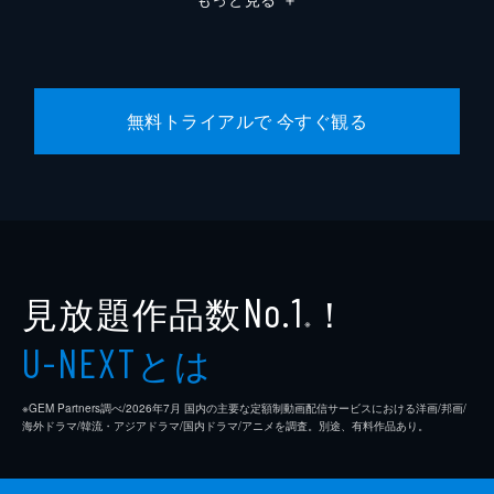
無料トライアルで 今すぐ観る
見放題作品数
！
No.1
※
とは
U-NEXT
※GEM Partners調べ/2026年7⽉ 国内の主要な定額制動画配信サービスにおける洋画/邦画/
海外ドラマ/韓流・アジアドラマ/国内ドラマ/アニメを調査。別途、有料作品あり。