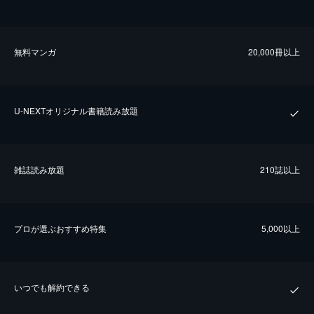
無料マンガ
20,000冊以上
U-NEXTオリジナル書籍読み放題
雑誌読み放題
210誌以上
プロが選ぶおすすめ特集
5,000以上
いつでも解約できる