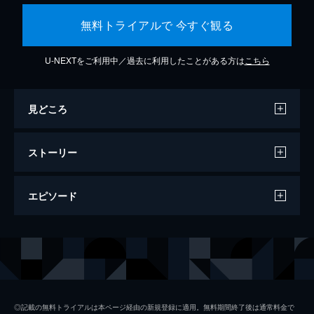
無料トライアルで 今すぐ観る
U-NEXTをご利用中／過去に利用したことがある方は
こちら
見どころ
ストーリー
エピソード
#1 「蜜蜂と遠雷」 若きピアニストたち
の１８日
２０１７年の直木賞と本屋大賞をダブル受賞
した、恩田陸の小説『蜜蜂と遠雷』。あるピ
アノコンクールに挑む４人の若き演奏家が、
◎記載の無料トライアルは本ページ経由の新規登録に適用。無料期間終了後は通常料金で
コンクールという厳しい現実に押しつぶされ