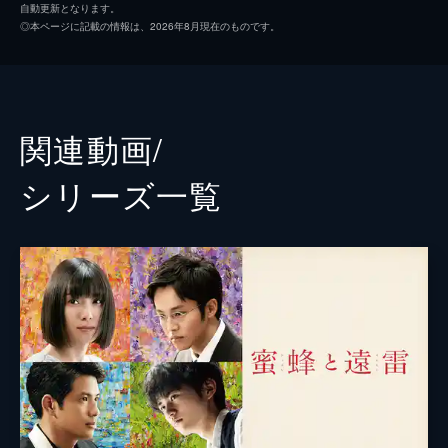
自動更新となります。
そうになりながらも成長していく姿を描いた
◎本ページに記載の情報は、2026年8月現在のものです。
青春群像劇だ。小説のモデルは、楽器の町・
浜松市で３年ごとに開かれる「浜松国際ピア
ノコンクール」。２０１８年１１月に開かれ
た大会に密着。小説の朗読も交え、ピアノと
向きあう若者たちの姿を伝える。
関連動画/
59分
シリーズ⼀覧