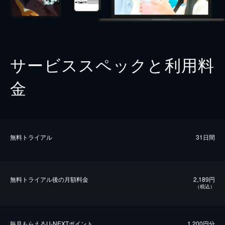
サービススペックと利用料
金
無料トライアル
31日間
無料トライアル後の⽉額料金
2,189円
（税込）
毎⽉もらえるU-NEXTポイント
1,200円分