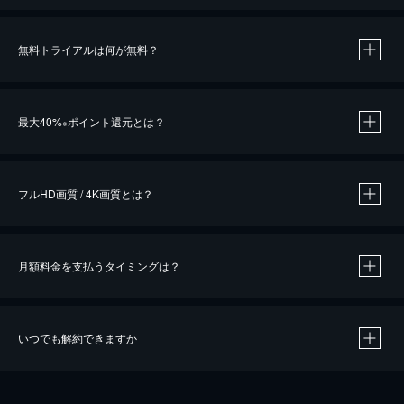
無料トライアルは何が無料？
※
最大40%
ポイント還元とは？
※
※
作品によって必要なポイントが異なります。
フルHD画質 / 4K画質とは？
月額料金を支払うタイミングは？
※
40％ポイント還元の対象は、クレジットカード決済による作品の購入 / レンタルです。
※
iOSアプリのUコイン決済による作品の購入 / レンタルは、20％のポイント還元です。
※
還元の対象外となる決済方法や商品があります。くわしくは
こちら
をご確認ください。
いつでも解約できますか