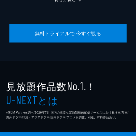
無料トライアルで 今すぐ観る
見放題作品数
！
No.1
※
とは
U-NEXT
※GEM Partners調べ/2026年7⽉ 国内の主要な定額制動画配信サービスにおける洋画/邦画/
海外ドラマ/韓流・アジアドラマ/国内ドラマ/アニメを調査。別途、有料作品あり。