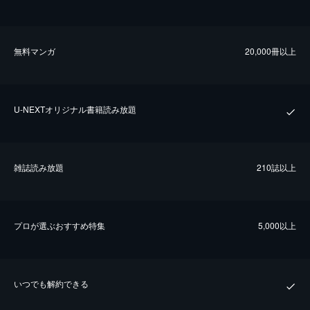
無料マンガ
20,000冊以上
U-NEXTオリジナル書籍読み放題
雑誌読み放題
210誌以上
プロが選ぶおすすめ特集
5,000以上
いつでも解約できる