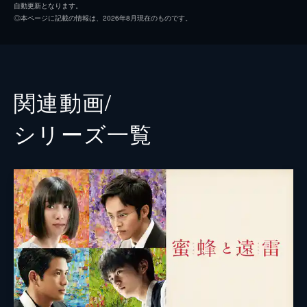
自動更新となります。
そうになりながらも成長していく姿を描いた
◎本ページに記載の情報は、2026年8月現在のものです。
青春群像劇だ。小説のモデルは、楽器の町・
浜松市で３年ごとに開かれる「浜松国際ピア
ノコンクール」。２０１８年１１月に開かれ
た大会に密着。小説の朗読も交え、ピアノと
向きあう若者たちの姿を伝える。
関連動画/
59分
シリーズ⼀覧