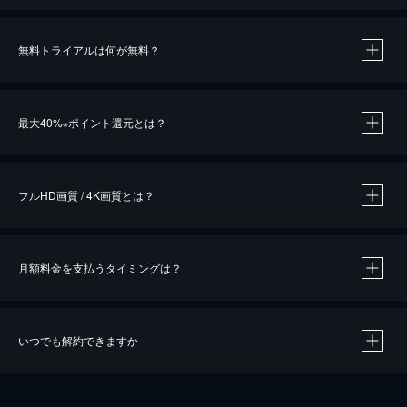
無料トライアルは何が無料？
※
最大40%
ポイント還元とは？
※
※
作品によって必要なポイントが異なります。
フルHD画質 / 4K画質とは？
月額料金を支払うタイミングは？
※
40％ポイント還元の対象は、クレジットカード決済による作品の購入 / レンタルです。
※
iOSアプリのUコイン決済による作品の購入 / レンタルは、20％のポイント還元です。
※
還元の対象外となる決済方法や商品があります。くわしくは
こちら
をご確認ください。
いつでも解約できますか