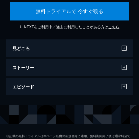
無料トライアルで 今すぐ観る
U-NEXTをご利用中／過去に利用したことがある方は
こちら
見どころ
ストーリー
エピソード
#1 「蜜蜂と遠雷」 若きピアニストたち
の１８日
２０１７年の直木賞と本屋大賞をダブル受賞
した、恩田陸の小説『蜜蜂と遠雷』。あるピ
アノコンクールに挑む４人の若き演奏家が、
◎記載の無料トライアルは本ページ経由の新規登録に適用。無料期間終了後は通常料金で
コンクールという厳しい現実に押しつぶされ