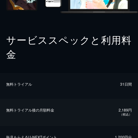
サービススペックと利用料
金
無料トライアル
31日間
無料トライアル後の⽉額料金
2,189円
（税込）
毎⽉もらえるU-NEXTポイント
1,200円分