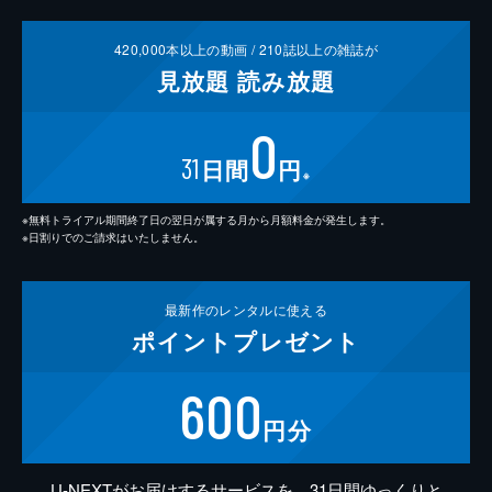
420,000
本以上の動画 /
210
誌以上の雑誌が
見放題
読み放題
0
31
日間
円
※
※無料トライアル期間終了日の翌日が属する月から月額料金が発生します。
※日割りでのご請求はいたしません。
最新作の
レンタルに使える
ポイント
プレゼント
600
円分
U-NEXTがお届けするサービスを、31日間ゆっくりと