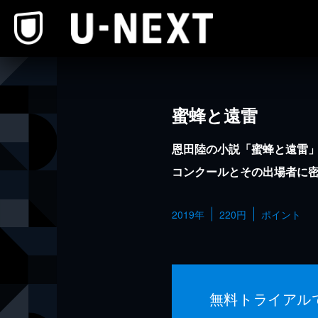
本文へスキップ
蜜蜂と遠雷
恩田陸の小説「蜜蜂と遠雷
コンクールとその出場者に
2019年
220円
ポイント
無料トライアル