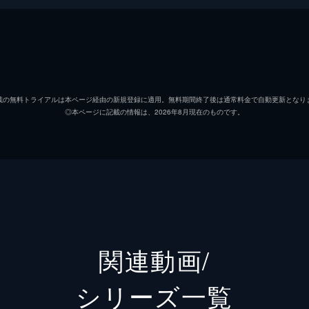
トたちの１８日
ル受賞した、恩田陸の小説『蜜蜂と遠雷』。あるピアノコンク
ールという厳しい現実に押しつぶされそうになりながらも成長
載の無料トライアルは本ページ経由の新規登録に適用。無料期間終了後は通常料金で自動更新となり
のモデルは、楽器の町・浜松市で３年ごとに開かれる「浜松国
◎本ページに記載の情報は、2026年8月現在のものです。
月に開かれた大会に密着。小説の朗読も交え、ピアノと向きあ
関連動画/
シリーズ⼀覧