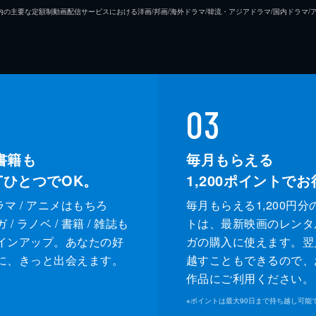
26年7⽉ 国内の主要な定額制動画配信サービスにおける洋画/邦画/海外ドラマ/韓流・アジアドラマ/国内ドラ
03
書籍も
毎月もらえる
XTひとつでOK。
1,200
ポイントでお
ドラマ / アニメはもちろ
毎月もらえる1,200円分
/ ラノベ / 書籍 / 雑誌も
トは、最新映画のレンタ
インアップ。あなたの好
ガの購入に使えます。翌
に、きっと出会えます。
越すこともできるので、
作品にご利用ください。
※
ポイントは最大90日まで持ち越し可能