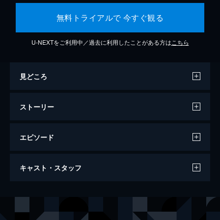
無料トライアルで 今すぐ観る
U-NEXTをご利用中／過去に利用したことがある方は
こちら
見どころ
ストーリー
エピソード
第1話
キャスト・スタッフ
ミナト広告では、ある案件をめぐってマーケ
ティングとクリエイティブの意見が衝突して
いた。そんな板挟みの状況でストレスを感じ
出演
西尾和
黒羽麻璃央
る営業担当・西尾和（通称おかずくん）に
東良啓介
崎山つばさ