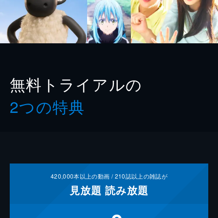
無料トライアルの
2つの特典
420,000
本以上の動画 /
210
誌以上の雑誌が
見放題
読み放題