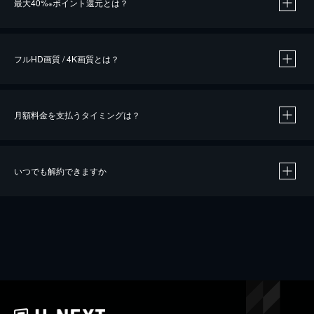
最大40%
ポイント還元とは？
※
※
作品によって必要なポイントが異なります。
フルHD画質 / 4K画質とは？
月額料金を支払うタイミングは？
※
40％ポイント還元の対象は、クレジットカード決済による作品の購入 / レンタルです。
※
iOSアプリのUコイン決済による作品の購入 / レンタルは、20％のポイント還元です。
※
還元の対象外となる決済方法や商品があります。くわしくは
こちら
をご確認ください。
いつでも解約できますか
こちら