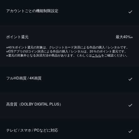
アカウントごとの機能制限設定
ポイント還元
最⼤40%
※
※
40％ポイント還元の対象は、クレジットカード決済による作品の購入 / レンタルです。
※
iOSアプリのUコイン決済による作品の購入 / レンタルは、20％のポイント還元です。
※
還元の対象外となる決済方法や商品があります。くわしくは
こちら
をご確認ください。
フルHD画質 / 4K画質
⾼⾳質（DOLBY DIGITAL PLUS）
テレビ / スマホ / PCなどに対応