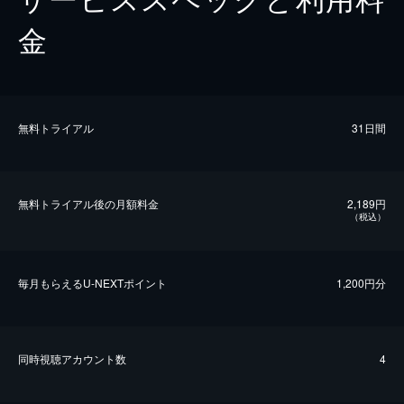
金
無料トライアル
31日間
無料トライアル後の⽉額料金
2,189円
（税込）
毎⽉もらえるU-NEXTポイント
1,200円分
同時視聴アカウント数
4