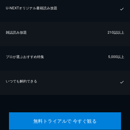
U-NEXTオリジナル書籍読み放題
雑誌読み放題
210誌以上
プロが選ぶおすすめ特集
5,000以上
いつでも解約できる
無料トライアルで 今すぐ観る