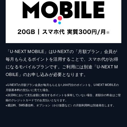
「U-NEXT MOBILE」はU-NEXTの「月額プラン」会員が
毎月もらえるポイントを活用することで、スマホ代がお得
になるモバイルプランです。ご利用には別途「U-NEXT M
OBILE」のお申し込みが必要となります。
※U-NEXTの月額プラン会員が毎月もらえる1,200円分のポイントを、U-NEXT MOBILEの
月額基本料の支払いに充てた場合。
※決済時において支払金額に相当するポイントを保有していない場合、差額分の料金はご登
録のクレジットカードでのお支払いとなります。
※通話料、SMS通信料、オプション（かけ放題など）の月額利用料は別途発生します。