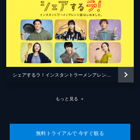
ント続きでお疲れモード。そんななか、いつ
も元気な経理部の南郷さんが各部署へ奔走し
ていると、同じ部署の新人・多部さんが落ち
込んでいるのを見つける。
24分
第8話
6月、ミナト広告では健康診断が始まる。普
段不摂生な北さんは、これを機会に南郷さん
に監視され、生活改善計画をすることに。食
事制限はもちろんのこと、運動も行い、北さ
んはへとへとになる。
シェアするラ！インスタントラーメンアレンジ部はじめました。
24分
第9話
営業の小池川さんに調子よく利用されてい
もっと見る
＋
く、マーケティングの東良。あまりの無理難
題に東良は落ち込むが、おかずくんが営業の
立場でマーケティングの重要性をフォローす
る。おかずくんの言葉に励まされた東良
は…。
無料トライアルで 今すぐ観る
24分