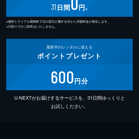
0
31
日間
円
※
※無料トライアル期間終了日の翌日が属する月から月額料金が発生します。
※日割りでのご請求はいたしません。
最新作の
レンタルに使える
ポイント
プレゼント
600
円分
U-NEXTがお届けするサービスを、31日間ゆっくりと
お試しください。