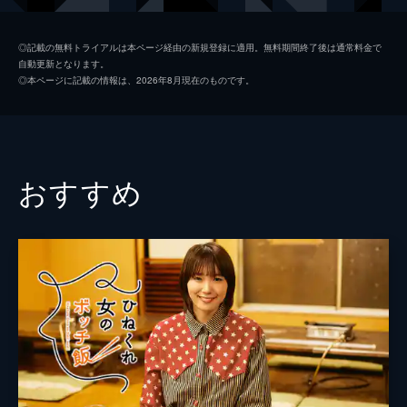
は、唯一の癒やしの時間があった。
24分
北一平
小林且弥
第2話
◎記載の無料トライアルは本ページ経由の新規登録に適用。無料期間終了後は通常料金で
自動更新となります。
新入社員当時、同期の東良にライバル心を抱
南郷正
大山真志
◎本ページに記載の情報は、2026年8月現在のものです。
くおかずくん。東良は営業でもないのに営業
合田課長
金剛地武志
成績も良く、嫌味なほど“デキるやつ”だっ
た。そこで、おかずくんは不眠不休で頑張
吉田さやか
橋本美和
り、東良を成績で上回るが…。
24分
荒木一郎
久野雅弘
おすすめ
第3話
監督
三原光尋
伊達氷菓というアイスキャンデーのメーカー
に新年の挨拶に赴いたおかずくんと先輩。お
脚本
金杉弘子
かずくんは真冬にアイスを食べることにな
り、散々な思いをするが、伊達氷菓の夏のキ
原作
オトクニ
ャンペーン企画を任されることに。
製作
岡本東郎
24分
第4話
三木和史
お盆向けの定番お菓子のパッケージデザイン
の会議を行うミナト広告。北さんが社内のデ
古内利英
ザイナーにダメ出しをしていると、大手広告