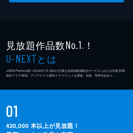
第10話
新潟のショッピングセンターのオープニング
イベントのプレゼンリーダーを任されたおか
ずくん。相手が大手広告代理店と知り、みん
なは後ずさりするが、おかずくんはやる気
満々。だが、東良との連携がうまくいか
見放題作品数
！
No.1
ず…。
※
24分
とは
U-NEXT
※GEM Partners調べ/2026年7⽉ 国内の主要な定額制動画配信サービスにおける洋画/邦画/
海外ドラマ/韓流・アジアドラマ/国内ドラマ/アニメを調査。別途、有料作品あり。
01
420,000
本以上が見放題！