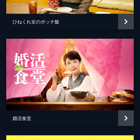
近藤和之
会社・電報社のデザイナーで、北さんの元彼
女・高野十和子がやってくる。
出口雅史
24分
ひねくれ女のボッチ飯
岡田豊
第5話
金曜日の持ち寄りお食事会の共同財布を眺め
森永隆史
ているおかずくん、東良、北さん、南郷さ
ん。今月分が500円しか残っていないので、
小島孝浩
おかずくんは追加予算を提案するが、経理部
の南郷さんはこれでやりくりしようと言う。
24分
第6話
毎年4月、ミナト広告にたくさんの新入社員
が入ってくる。生意気な最上の教育をするこ
とになったおかずくんは彼の教育に大苦戦。
一方、最上に気に入られた東良は、おかずく
んの営業としての素晴らしさを彼に教える。
婚活食堂
24分
第7話
ゴールデンウィーク明けのミナト広告はイベ