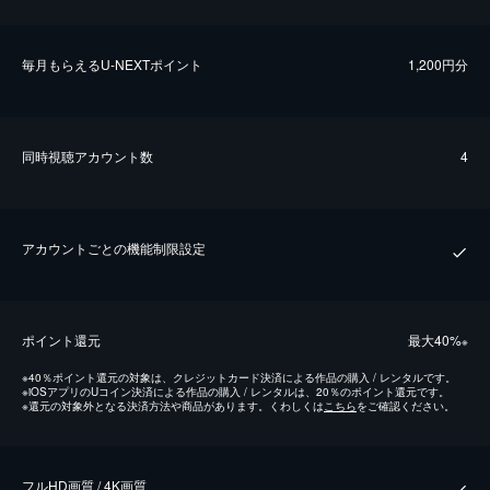
毎⽉もらえるU-NEXTポイント
1,200円分
同時視聴アカウント数
4
アカウントごとの機能制限設定
ポイント還元
最⼤40%
※
※
40％ポイント還元の対象は、クレジットカード決済による作品の購入 / レンタルです。
※
iOSアプリのUコイン決済による作品の購入 / レンタルは、20％のポイント還元です。
※
還元の対象外となる決済方法や商品があります。くわしくは
こちら
をご確認ください。
フルHD画質 / 4K画質