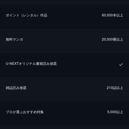
ポイント（レンタル）作品
60,000本以上
無料マンガ
20,000冊以上
U-NEXTオリジナル書籍読み放題
雑誌読み放題
210誌以上
プロが選ぶおすすめ特集
5,000以上