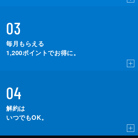
03
毎月もらえる
1,200
ポイントでお得に。
04
解約は
いつでもOK。