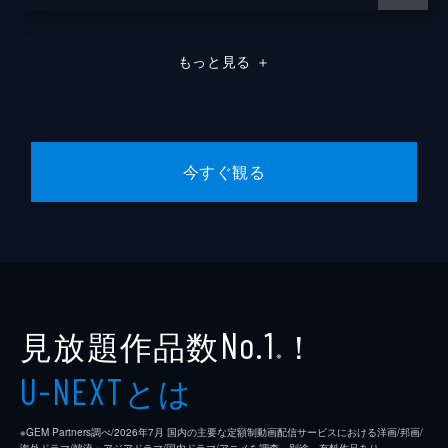
もっと見る
＋
今すぐ観る
見放題作品数
！
No.1
※
とは
U-NEXT
※GEM Partners調べ/2026年7⽉ 国内の主要な定額制動画配信サービスにおける洋画/邦画/
海外ドラマ/韓流・アジアドラマ/国内ドラマ/アニメを調査。別途、有料作品あり。