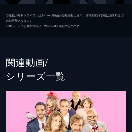
オーギュスタン
ジュリアン・アルッティ
◎記載の無料トライアルは本ページ経由の新規登録に適用。無料期間終了後は通常料金で
自動更新となります。
メディ
タレク・ブダリ
◎本ページに記載の情報は、2026年8月現在のものです。
ジェラールの妻
ナタリー・バイ
ジェラール
ディディエ・ブルドン
ナウェル・マダーニ
関連動画/
メディ・サドゥン
シリーズ⼀覧
監督
フィリップ・ラショー
脚本
フィリップ・ラショー
ジュリアン・アルッティ
ピエール・デュダン
音楽
マキシム・デプレ