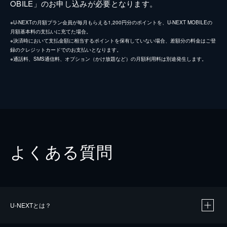
OBILE」のお申し込みが必要となります。
※U-NEXTの月額プラン会員が毎月もらえる1,200円分のポイントを、U-NEXT MOBILEの
月額基本料の支払いに充てた場合。
※決済時において支払金額に相当するポイントを保有していない場合、差額分の料金はご登
録のクレジットカードでのお支払いとなります。
※通話料、SMS通信料、オプション（かけ放題など）の月額利用料は別途発生します。
よくある質問
U-NEXTとは？