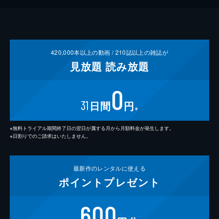
420,000
本以上の動画 /
210
誌以上の雑誌が
見放題
読み放題
0
31
日間
円
※
※無料トライアル期間終了日の翌日が属する月から月額料金が発生します。
※日割りでのご請求はいたしません。
最新作の
レンタルに使える
ポイント
プレゼント
600