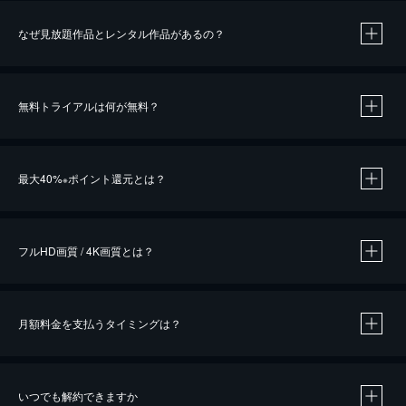
なぜ見放題作品とレンタル作品があるの？
無料トライアルは何が無料？
※
最大40%
ポイント還元とは？
※
※
作品によって必要なポイントが異なります。
フルHD画質 / 4K画質とは？
月額料金を支払うタイミングは？
※
40％ポイント還元の対象は、クレジットカード決済による作品の購入 / レンタルです。
※
iOSアプリのUコイン決済による作品の購入 / レンタルは、20％のポイント還元です。
※
還元の対象外となる決済方法や商品があります。くわしくは
こちら
をご確認ください。
いつでも解約できますか