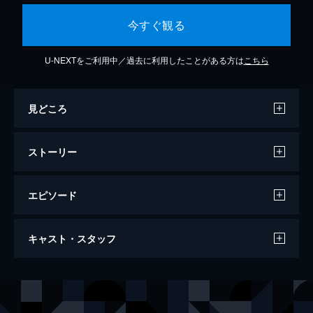
今すぐ観る
U-NEXTをご利用中／過去に利用したことがある方は
こちら
見どころ
ストーリー
エピソード
アリバイ・ドット・コム カンヌの不倫旅
キャスト・スタッフ
行がヒャッハー！な大騒動になった件
89分
出演
グレッグ
フィリップ・ラショー
フロー
エロディ・フォンタン