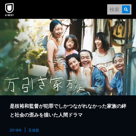
本文へスキップ
是枝裕和監督が犯罪でしかつながれなかった家族の絆
と社会の歪みを描いた人間ドラマ
2018年
見放題