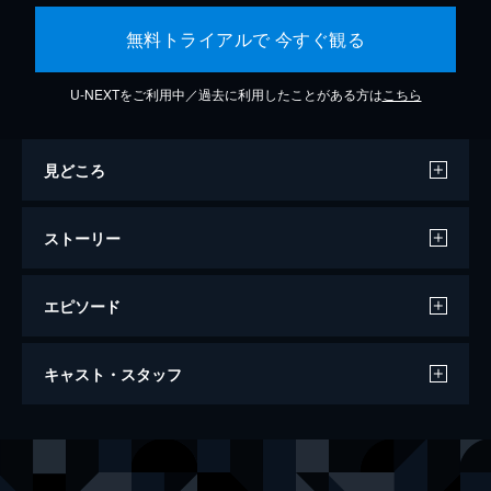
無料トライアルで 今すぐ観る
U-NEXTをご利用中／過去に利用したことがある方は
こちら
見どころ
ストーリー
エピソード
万引き家族
キャスト・スタッフ
120分
出演
治
リリー・フランキー
信代
安藤サクラ