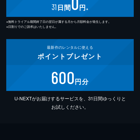
0
31
日間
円
※
※無料トライアル期間終了日の翌日が属する月から月額料金が発生します。
※日割りでのご請求はいたしません。
最新作の
レンタルに使える
ポイント
プレゼント
600
円分
U-NEXTがお届けするサービスを、31日間ゆっくりと
お試しください。