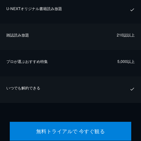
U-NEXTオリジナル書籍読み放題
雑誌読み放題
210誌以上
プロが選ぶおすすめ特集
5,000以上
いつでも解約できる
無料トライアルで 今すぐ観る