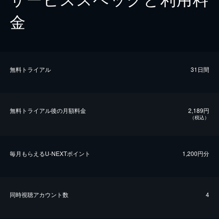
金
無料トライアル
31日間
無料トライアル後の⽉額料金
2,189円
（税込）
毎⽉もらえるU-NEXTポイント
1,200円分
同時視聴アカウント数
4