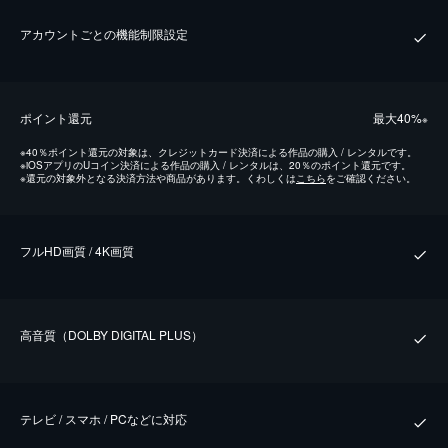
アカウントごとの機能制限設定
ポイント還元
最⼤40%
※
※
40％ポイント還元の対象は、クレジットカード決済による作品の購入 / レンタルです。
※
iOSアプリのUコイン決済による作品の購入 / レンタルは、20％のポイント還元です。
※
還元の対象外となる決済方法や商品があります。くわしくは
こちら
をご確認ください。
フルHD画質 / 4K画質
⾼⾳質（DOLBY DIGITAL PLUS）
テレビ / スマホ / PCなどに対応