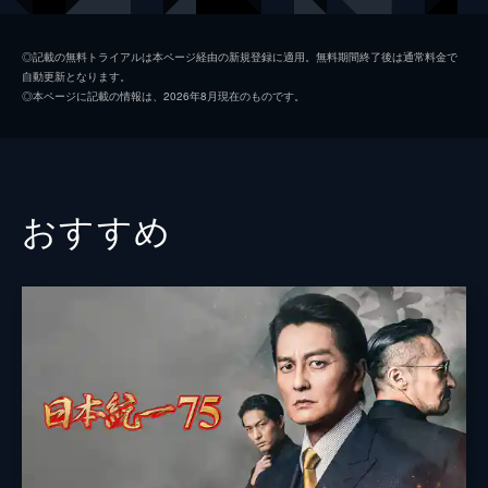
初枝
樹木希林
◎記載の無料トライアルは本ページ経由の新規登録に適用。無料期間終了後は通常料金で
自動更新となります。
亜紀
松岡茉優
◎本ページに記載の情報は、2026年8月現在のものです。
祥太
城桧吏
ゆり
佐々木みゆ
４番さん
池松壮亮
おすすめ
山田裕貴
片山萌美
黒田大輔
清水一彰
松岡依都美
毎熊克哉