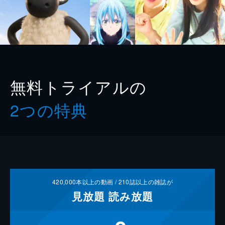
無料トライアルの
2つの特典
420,000
本以上の動画 /
210
誌以上の雑誌が
見放題
読み放題