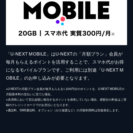
「U-NEXT MOBILE」はU-NEXTの「月額プラン」会員が
毎月もらえるポイントを活用することで、スマホ代がお得
になるモバイルプランです。ご利用には別途「U-NEXT M
OBILE」のお申し込みが必要となります。
※U-NEXTの月額プラン会員が毎月もらえる1,200円分のポイントを、U-NEXT MOBILEの
月額基本料の支払いに充てた場合。
※決済時において支払金額に相当するポイントを保有していない場合、差額分の料金はご登
録のクレジットカードでのお支払いとなります。
※通話料、SMS通信料、オプション（かけ放題など）の月額利用料は別途発生します。