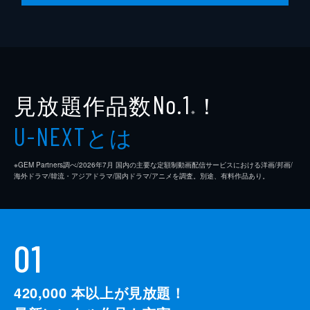
脚本
是枝裕和
音楽
細野晴臣
製作
石原隆
見放題作品数
！
依田巽
No.1
※
中江康人
とは
U-NEXT
※GEM Partners調べ/2026年7⽉ 国内の主要な定額制動画配信サービスにおける洋画/邦画/
海外ドラマ/韓流・アジアドラマ/国内ドラマ/アニメを調査。別途、有料作品あり。
01
420,000
本以上が見放題！