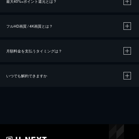
最大40%
ポイント還元とは？
※
※
作品によって必要なポイントが異なります。
フルHD画質 / 4K画質とは？
月額料金を支払うタイミングは？
※
40％ポイント還元の対象は、クレジットカード決済による作品の購入 / レンタルです。
※
iOSアプリのUコイン決済による作品の購入 / レンタルは、20％のポイント還元です。
※
還元の対象外となる決済方法や商品があります。くわしくは
こちら
をご確認ください。
いつでも解約できますか
こちら