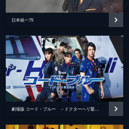
井上肇
蒔田彩珠
日本統一75
駄菓子屋店主
柄本明
堀春菜
溝口奈菜
安藤輪子
逢沢一夏
宮内桃子
橋本真実
まりゑ
劇場版 コード・ブルー －ドクターヘリ緊急救命－
瑛蓮
高木直子