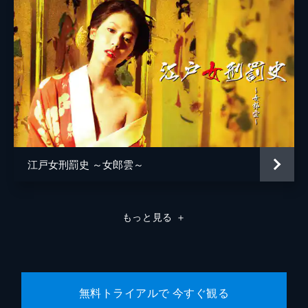
松浦慎一郎
友咲まどか
結城さなえ
森本のぶ
足立智充
笠井信輔
江戸女刑罰史 ～女郎雲～
三上真奈
緒形直人
もっと見る
＋
森口瑤子
警察官
高良健吾
警察官
池脇千鶴
無料トライアルで 今すぐ観る
監督
是枝裕和