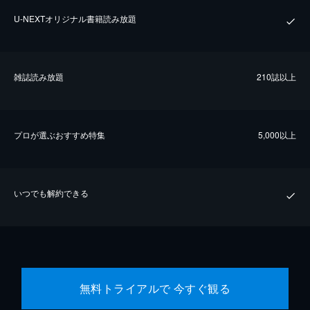
U-NEXTオリジナル書籍読み放題
雑誌読み放題
210誌以上
プロが選ぶおすすめ特集
5,000以上
いつでも解約できる
無料トライアルで 今すぐ観る