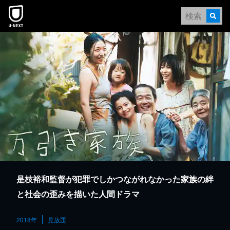
本文へスキップ
是枝裕和監督が犯罪でしかつながれなかった家族の絆
と社会の歪みを描いた人間ドラマ
2018年
見放題