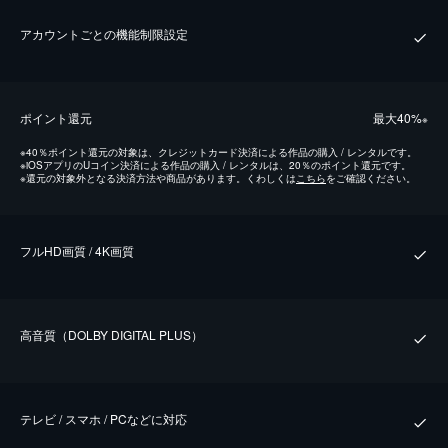
アカウントごとの機能制限設定
ポイント還元
最⼤40%
※
※
40％ポイント還元の対象は、クレジットカード決済による作品の購入 / レンタルです。
※
iOSアプリのUコイン決済による作品の購入 / レンタルは、20％のポイント還元です。
※
還元の対象外となる決済方法や商品があります。くわしくは
こちら
をご確認ください。
フルHD画質 / 4K画質
⾼⾳質（DOLBY DIGITAL PLUS）
テレビ / スマホ / PCなどに対応