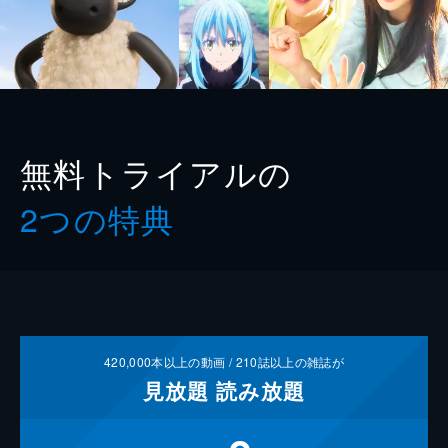
無料トライアルの
2つの特典
420,000
本以上の動画 /
210
誌以上の雑誌が
見放題
読み放題