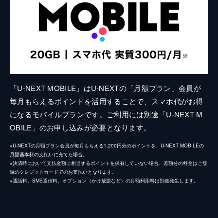
「U-NEXT MOBILE」はU-NEXTの「月額プラン」会員が
毎月もらえるポイントを活用することで、スマホ代がお得
になるモバイルプランです。ご利用には別途「U-NEXT M
OBILE」のお申し込みが必要となります。
※U-NEXTの月額プラン会員が毎月もらえる1,200円分のポイントを、U-NEXT MOBILEの
月額基本料の支払いに充てた場合。
※決済時において支払金額に相当するポイントを保有していない場合、差額分の料金はご登
録のクレジットカードでのお支払いとなります。
※通話料、SMS通信料、オプション（かけ放題など）の月額利用料は別途発生します。