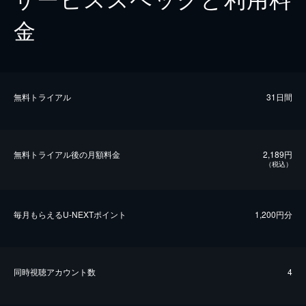
金
無料トライアル
31日間
無料トライアル後の⽉額料金
2,189円
（税込）
毎⽉もらえるU-NEXTポイント
1,200円分
同時視聴アカウント数
4