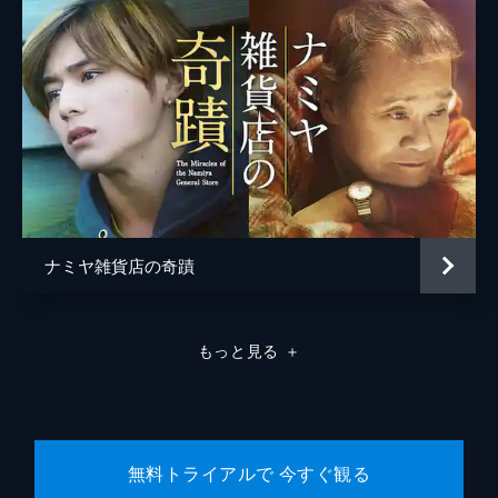
松浦慎一郎
友咲まどか
結城さなえ
森本のぶ
足立智充
笠井信輔
ナミヤ雑貨店の奇蹟
三上真奈
緒形直人
もっと見る
＋
森口瑤子
警察官
高良健吾
警察官
池脇千鶴
無料トライアルで 今すぐ観る
監督
是枝裕和