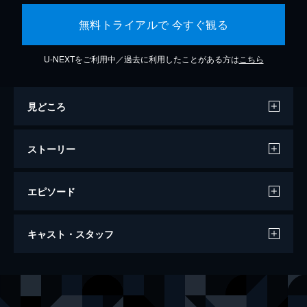
無料トライアルで 今すぐ観る
U-NEXTをご利用中／過去に利用したことがある方は
こちら
見どころ
ストーリー
エピソード
万引き家族
キャスト・スタッフ
120分
出演
治
リリー・フランキー
信代
安藤サクラ