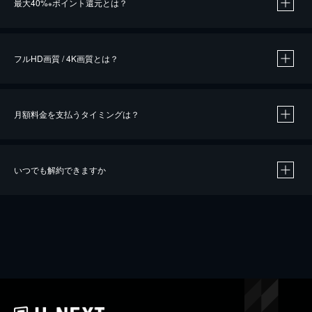
最大40%
ポイント還元とは？
※
※
作品によって必要なポイントが異なります。
フルHD画質 / 4K画質とは？
月額料金を支払うタイミングは？
※
40％ポイント還元の対象は、クレジットカード決済による作品の購入 / レンタルです。
※
iOSアプリのUコイン決済による作品の購入 / レンタルは、20％のポイント還元です。
※
還元の対象外となる決済方法や商品があります。くわしくは
こちら
をご確認ください。
いつでも解約できますか
こちら