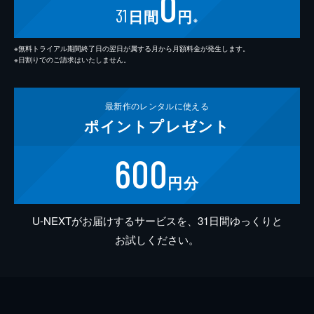
0
31
日間
円
※
※無料トライアル期間終了日の翌日が属する月から月額料金が発生します。
※日割りでのご請求はいたしません。
最新作の
レンタルに使える
ポイント
プレゼント
600
円分
U-NEXTがお届けするサービスを、31日間ゆっくりと
お試しください。