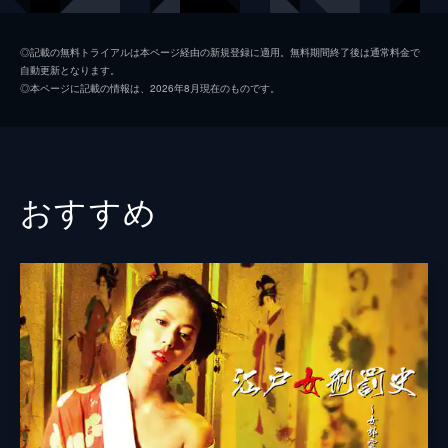
初枝
樹木希林
◎記載の無料トライアルは本ページ経由の新規登録に適用。無料期間終了後は通常料金で
自動更新となります。
亜紀
松岡茉優
◎本ページに記載の情報は、2026年8月現在のものです。
祥太
城桧吏
ゆり
佐々木みゆ
４番さん
池松壮亮
おすすめ
山田裕貴
片山萌美
黒田大輔
清水一彰
松岡依都美
毎熊克哉