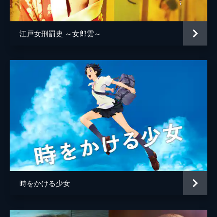
井上肇
蒔田彩珠
江戸女刑罰史 ～女郎雲～
駄菓子屋店主
柄本明
堀春菜
溝口奈菜
安藤輪子
逢沢一夏
宮内桃子
橋本真実
まりゑ
時をかける少女
瑛蓮
高木直子