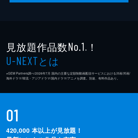
脚本
是枝裕和
音楽
細野晴臣
製作
石原隆
見放題作品数
！
依田巽
No.1
※
中江康人
とは
U-NEXT
※GEM Partners調べ/2026年7⽉ 国内の主要な定額制動画配信サービスにおける洋画/邦画/
海外ドラマ/韓流・アジアドラマ/国内ドラマ/アニメを調査。別途、有料作品あり。
01
420,000
本以上が見放題！