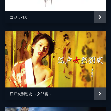
井上肇
蒔田彩珠
ゴジラ-1.0
駄菓子屋店主
柄本明
堀春菜
溝口奈菜
安藤輪子
逢沢一夏
宮内桃子
橋本真実
まりゑ
江戸女刑罰史 ～女郎雲～
瑛蓮
高木直子