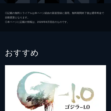
初枝
樹木希林
◎記載の無料トライアルは本ページ経由の新規登録に適用。無料期間終了後は通常料金で
自動更新となります。
亜紀
松岡茉優
◎本ページに記載の情報は、2026年8月現在のものです。
祥太
城桧吏
ゆり
佐々木みゆ
４番さん
池松壮亮
おすすめ
山田裕貴
片山萌美
黒田大輔
清水一彰
松岡依都美
毎熊克哉