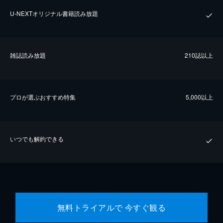
U-NEXTオリジナル書籍読み放題
雑誌読み放題
210誌以上
プロが選ぶおすすめ特集
5,000以上
いつでも解約できる
無料トライアルで 今すぐ観る