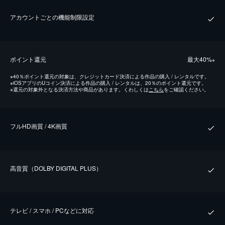
アカウントごとの機能制限設定
ポイント還元
最⼤40%
※
※
40％ポイント還元の対象は、クレジットカード決済による作品の購入 / レンタルです。
※
iOSアプリのUコイン決済による作品の購入 / レンタルは、20％のポイント還元です。
※
還元の対象外となる決済方法や商品があります。くわしくは
こちら
をご確認ください。
フルHD画質 / 4K画質
⾼⾳質（DOLBY DIGITAL PLUS）
テレビ / スマホ / PCなどに対応