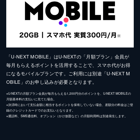
「U-NEXT MOBILE」はU-NEXTの「月額プラン」会員が
毎月もらえるポイントを活用することで、スマホ代がお得
になるモバイルプランです。ご利用には別途「U-NEXT M
OBILE」のお申し込みが必要となります。
※U-NEXTの月額プラン会員が毎月もらえる1,200円分のポイントを、U-NEXT MOBILEの
月額基本料の支払いに充てた場合。
※決済時において支払金額に相当するポイントを保有していない場合、差額分の料金はご登
録のクレジットカードでのお支払いとなります。
※通話料、SMS通信料、オプション（かけ放題など）の月額利用料は別途発生します。