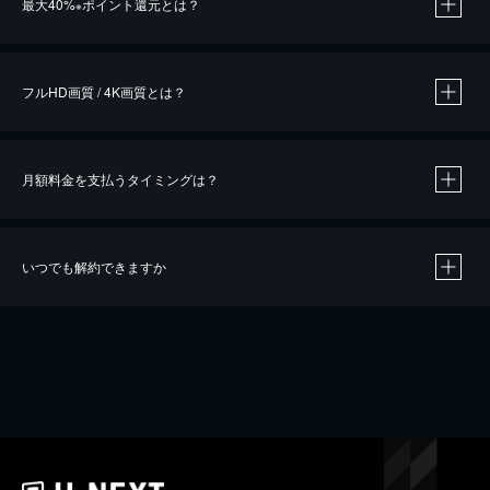
最大40%
ポイント還元とは？
※
※
作品によって必要なポイントが異なります。
フルHD画質 / 4K画質とは？
月額料金を支払うタイミングは？
※
40％ポイント還元の対象は、クレジットカード決済による作品の購入 / レンタルです。
※
iOSアプリのUコイン決済による作品の購入 / レンタルは、20％のポイント還元です。
※
還元の対象外となる決済方法や商品があります。くわしくは
こちら
をご確認ください。
いつでも解約できますか
こちら