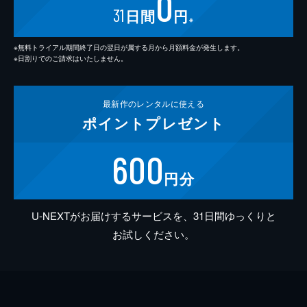
0
31
日間
円
※
※無料トライアル期間終了日の翌日が属する月から月額料金が発生します。
※日割りでのご請求はいたしません。
最新作の
レンタルに使える
ポイント
プレゼント
600
円分
U-NEXTがお届けするサービスを、31日間ゆっくりと
お試しください。