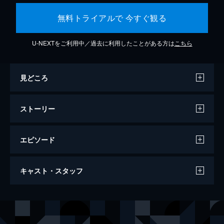
無料トライアルで 今すぐ観る
U-NEXTをご利用中／過去に利用したことがある方は
こちら
見どころ
ストーリー
エピソード
万引き家族
キャスト・スタッフ
120分
出演
治
リリー・フランキー
信代
安藤サクラ