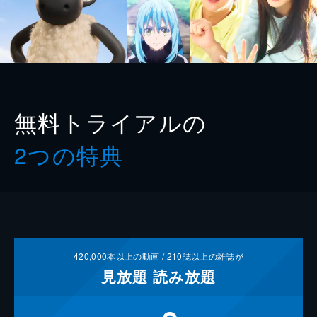
無料トライアルの
2つの特典
420,000
本以上の動画 /
210
誌以上の雑誌が
見放題
読み放題