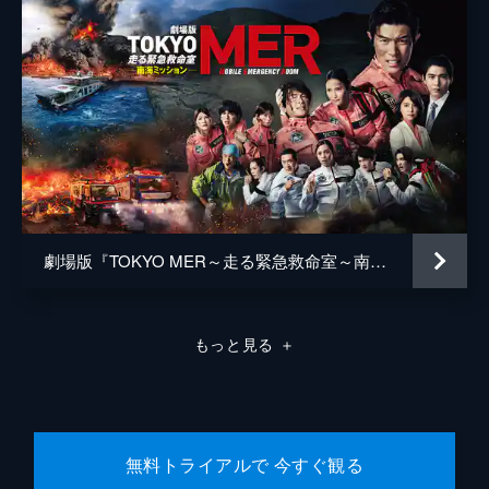
松浦慎一郎
友咲まどか
結城さなえ
森本のぶ
足立智充
笠井信輔
劇場版『TOKYO MER～走る緊急救命室～南海ミッション』
三上真奈
緒形直人
もっと見る
＋
森口瑤子
警察官
高良健吾
警察官
池脇千鶴
無料トライアルで 今すぐ観る
監督
是枝裕和