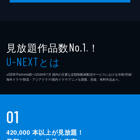
脚本
是枝裕和
音楽
細野晴臣
製作
石原隆
見放題作品数
！
依田巽
No.1
※
中江康人
とは
U-NEXT
※GEM Partners調べ/2026年7⽉ 国内の主要な定額制動画配信サービスにおける洋画/邦画/
海外ドラマ/韓流・アジアドラマ/国内ドラマ/アニメを調査。別途、有料作品あり。
01
420,000
本以上が見放題！