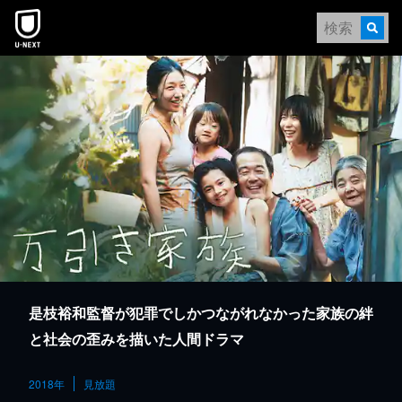
本文へスキップ
是枝裕和監督が犯罪でしかつながれなかった家族の絆
と社会の歪みを描いた人間ドラマ
2018年
見放題