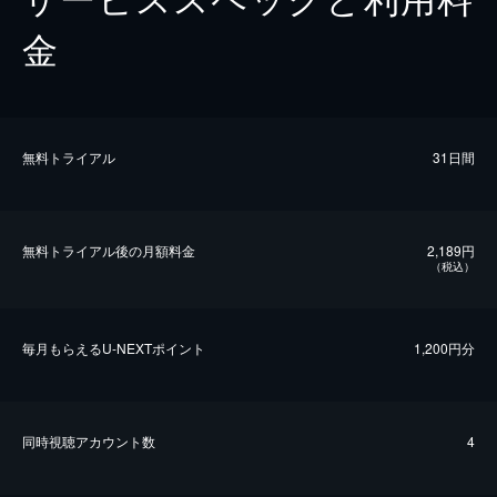
金
無料トライアル
31日間
無料トライアル後の⽉額料金
2,189円
（税込）
毎⽉もらえるU-NEXTポイント
1,200円分
同時視聴アカウント数
4