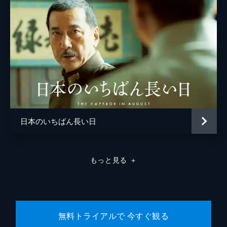
松浦慎一郎
友咲まどか
結城さなえ
森本のぶ
足立智充
笠井信輔
日本のいちばん長い日
三上真奈
緒形直人
もっと見る
＋
森口瑤子
警察官
高良健吾
警察官
池脇千鶴
無料トライアルで 今すぐ観る
監督
是枝裕和