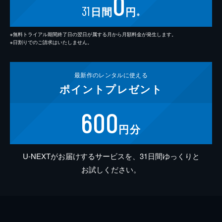
0
31
日間
円
※
※無料トライアル期間終了日の翌日が属する月から月額料金が発生します。
※日割りでのご請求はいたしません。
最新作の
レンタルに使える
ポイント
プレゼント
600
円分
U-NEXTがお届けするサービスを、31日間ゆっくりと
お試しください。