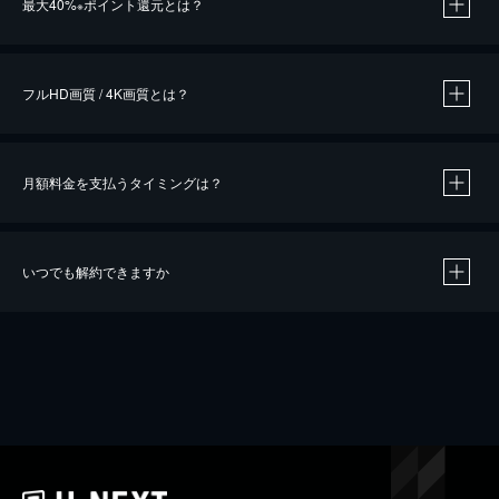
最大40%
ポイント還元とは？
※
※
作品によって必要なポイントが異なります。
フルHD画質 / 4K画質とは？
月額料金を支払うタイミングは？
※
40％ポイント還元の対象は、クレジットカード決済による作品の購入 / レンタルです。
※
iOSアプリのUコイン決済による作品の購入 / レンタルは、20％のポイント還元です。
※
還元の対象外となる決済方法や商品があります。くわしくは
こちら
をご確認ください。
いつでも解約できますか
こちら