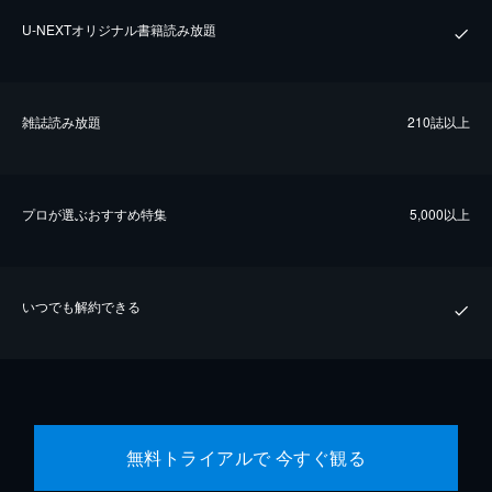
U-NEXTオリジナル書籍読み放題
雑誌読み放題
210誌以上
プロが選ぶおすすめ特集
5,000以上
いつでも解約できる
無料トライアルで 今すぐ観る