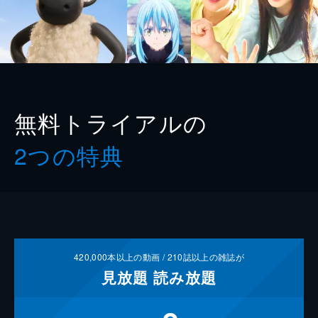
無料トライアルの
2つの特典
420,000
本以上の動画 /
210
誌以上の雑誌が
見放題
読み放題