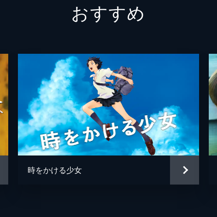
おすすめ
４番さん
池松壮
山田裕
片山萌
黒田大
清水一
松岡依
毎熊克
時をかける少女
井上肇
蒔田彩