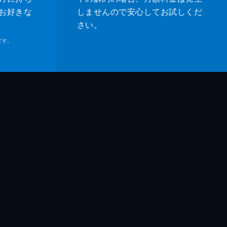
人
お好きな
しませんので安心してお試しくだ
さい。
子
です。
吾
鶴
和
和
臣