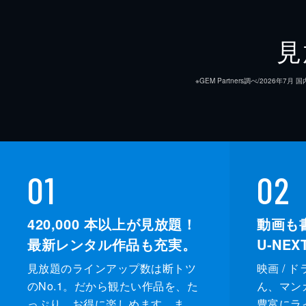
見
※GEM Partners調べ/20
01
02
420,000
本以上が見放題！
動画も
最新レンタル作品も充実。
U-NE
見放題のラインアップ数は断トツ
映画 / 
のNo.1。だから観たい作品を、た
ん、マンガ 
っぷり、お得に楽しめます。ま
豊富にラ