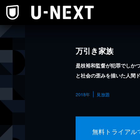
本文へスキップ
万引き家族
是枝裕和監督が犯罪でしか
と社会の歪みを描いた人間
2018年
見放題
無料トライアル