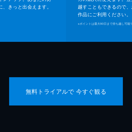
緒形直
に、きっと出会えます。
越すこともできるので、
作品にご利用ください。
森口瑤
※
ポイントは最大90日まで持ち越し可能
警察官
高良健
警察官
池脇千
是枝裕
是枝裕
無料トライアルで 今すぐ観る
細野晴
石原隆
依田巽