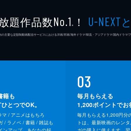
高木直
放題作品数
！
No.1
U-NEXT
※
松浦慎
26年7⽉ 国内の主要な定額制動画配信サービスにおける洋画/邦画/海外ドラマ/韓流・アジアドラマ/国内ドラ
友咲ま
結城さ
森本の
03
足立智
書籍も
毎月もらえる
XTひとつでOK。
1,200
ポイントでお
笠井信
ドラマ / アニメはもちろ
毎月もらえる1,200円分
三上真
/ ラノベ / 書籍 / 雑誌も
トは、最新映画のレンタ
インアップ。あなたの好
ガの購入に使えます。翌