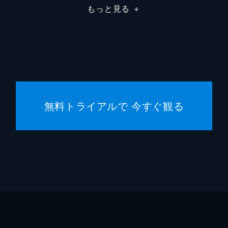
もっと見る
＋
駄菓子屋店主
柄本明
堀春菜
溝口奈
安藤輪
無料トライアルで 今すぐ観る
逢沢一
宮内桃
橋本真
まりゑ
瑛蓮