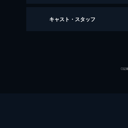
キャスト・スタッフ
万引き家族
120分
出演
◎記