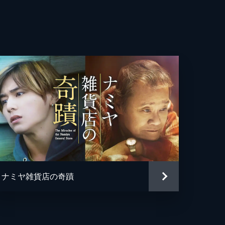
亮
貴
美
輔
彰
都美
哉
ナミヤ雑貨店の奇蹟
珠