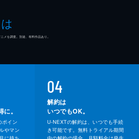
子
とは
一郎
マ/アニメを調査。別途、有料作品あり。
どか
なえ
ぶ
04
充
解約は
得に。
いつでもOK。
輔
のポイン
U-NEXTの解約は、いつでも手続
奈
ルやマン
き可能です。無料トライアル期間
月に持ち
中の解約の場合、月額料金は発生