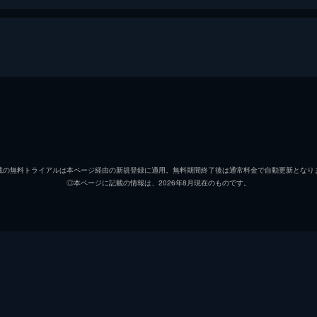
治
リリー
信代
安藤サ
載の無料トライアルは本ページ経由の新規登録に適用。無料期間終了後は通常料金で自動更新となり
◎本ページに記載の情報は、2026年8月現在のものです。
初枝
樹木希
亜紀
松岡茉
祥太
城桧吏
ゆり
佐々木