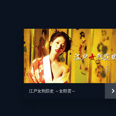
江戸女刑罰史 ～女郎雲～