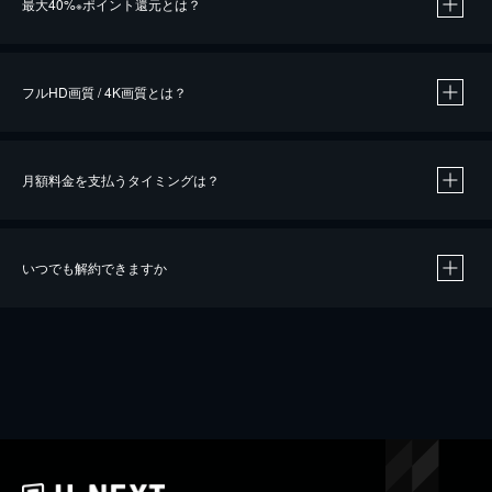
最大40%
ポイント還元とは？
※
※
作品によって必要なポイントが異なります。
フルHD画質 / 4K画質とは？
月額料金を支払うタイミングは？
※
40％ポイント還元の対象は、クレジットカード決済による作品の購入 / レンタルです。
※
iOSアプリのUコイン決済による作品の購入 / レンタルは、20％のポイント還元です。
※
還元の対象外となる決済方法や商品があります。くわしくは
こちら
をご確認ください。
いつでも解約できますか
こちら