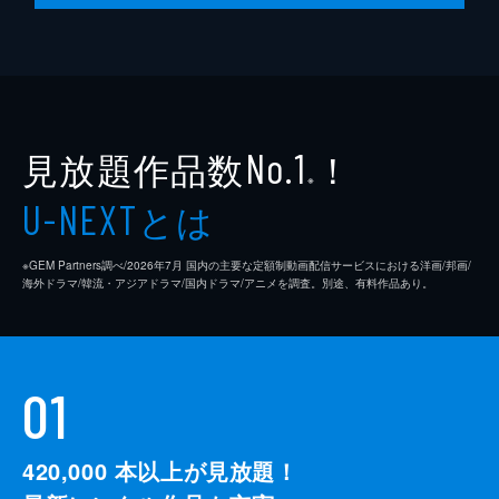
脚本
是枝裕和
音楽
細野晴臣
製作
石原隆
見放題作品数
！
依田巽
No.1
※
中江康人
とは
U-NEXT
※GEM Partners調べ/2026年7⽉ 国内の主要な定額制動画配信サービスにおける洋画/邦画/
海外ドラマ/韓流・アジアドラマ/国内ドラマ/アニメを調査。別途、有料作品あり。
01
420,000
本以上が見放題！