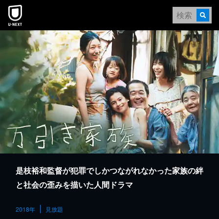
本文へスキップ
是枝裕和監督が犯罪でしかつながれなかった家族の絆
と社会の歪みを描いた人間ドラマ
2018年
見放題