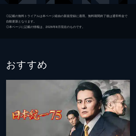
初枝
樹木希林
◎記載の無料トライアルは本ページ経由の新規登録に適用。無料期間終了後は通常料金で
自動更新となります。
亜紀
松岡茉優
◎本ページに記載の情報は、2026年8月現在のものです。
祥太
城桧吏
ゆり
佐々木みゆ
４番さん
池松壮亮
おすすめ
山田裕貴
片山萌美
黒田大輔
清水一彰
松岡依都美
毎熊克哉