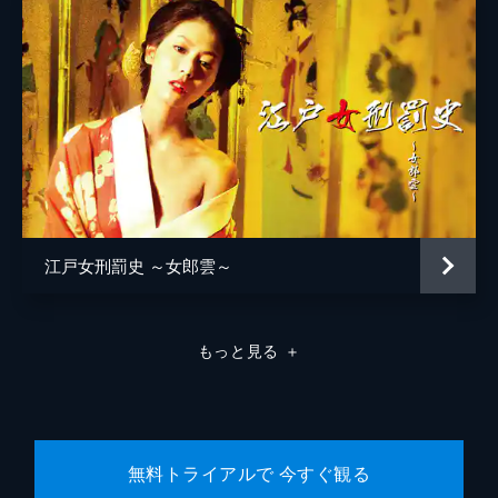
松浦慎一郎
友咲まどか
結城さなえ
森本のぶ
足立智充
笠井信輔
江戸女刑罰史 ～女郎雲～
三上真奈
緒形直人
もっと見る
＋
森口瑤子
警察官
高良健吾
警察官
池脇千鶴
無料トライアルで 今すぐ観る
監督
是枝裕和