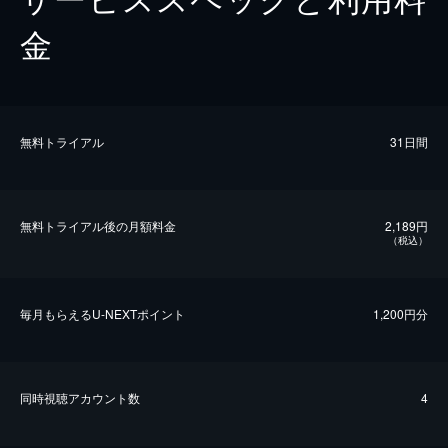
金
無料トライアル
31日間
無料トライアル後の⽉額料金
2,189円
（税込）
毎⽉もらえるU-NEXTポイント
1,200円分
同時視聴アカウント数
4