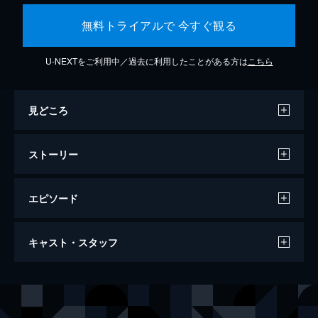
無料トライアルで 今すぐ観る
U-NEXTをご利用中／過去に利用したことがある方は
こちら
見どころ
ストーリー
エピソード
万引き家族
キャスト・スタッフ
120分
出演
治
リリー・フランキー
信代
安藤サクラ