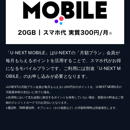
「U-NEXT MOBILE」はU-NEXTの「月額プラン」会員が
毎月もらえるポイントを活用することで、スマホ代がお得
になるモバイルプランです。ご利用には別途「U-NEXT M
OBILE」のお申し込みが必要となります。
※U-NEXTの月額プラン会員が毎月もらえる1,200円分のポイントを、U-NEXT MOBILEの
月額基本料の支払いに充てた場合。
※決済時において支払金額に相当するポイントを保有していない場合、差額分の料金はご登
録のクレジットカードでのお支払いとなります。
※通話料、SMS通信料、オプション（かけ放題など）の月額利用料は別途発生します。