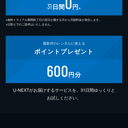
0
31
日間
円
※
※無料トライアル期間終了日の翌日が属する月から月額料金が発生します。
※日割りでのご請求はいたしません。
最新作の
レンタルに使える
ポイント
プレゼント
600
円分
U-NEXTがお届けするサービスを、31日間ゆっくりと
お試しください。