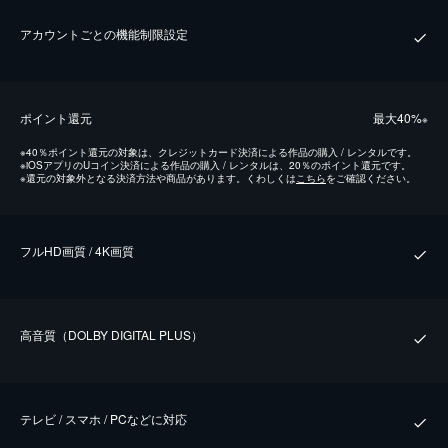
アカウントごとの機能制限設定
ポイント還元
最⼤40%
※
※
40％ポイント還元の対象は、クレジットカード決済による作品の購入 / レンタルです。
※
iOSアプリのUコイン決済による作品の購入 / レンタルは、20％のポイント還元です。
※
還元の対象外となる決済方法や商品があります。くわしくは
こちら
をご確認ください。
フルHD画質 / 4K画質
⾼⾳質（DOLBY DIGITAL PLUS）
テレビ / スマホ / PCなどに対応