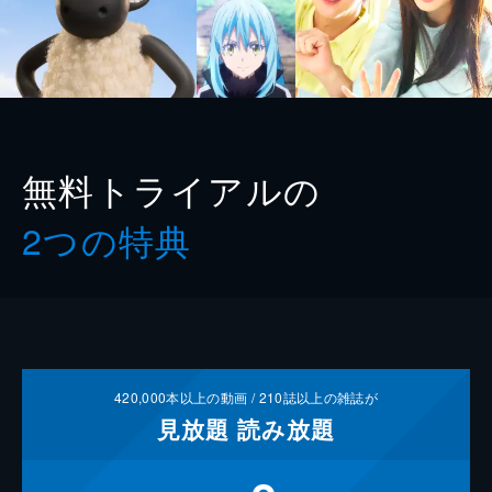
無料トライアルの
2つの特典
420,000
本以上の動画 /
210
誌以上の雑誌が
見放題
読み放題