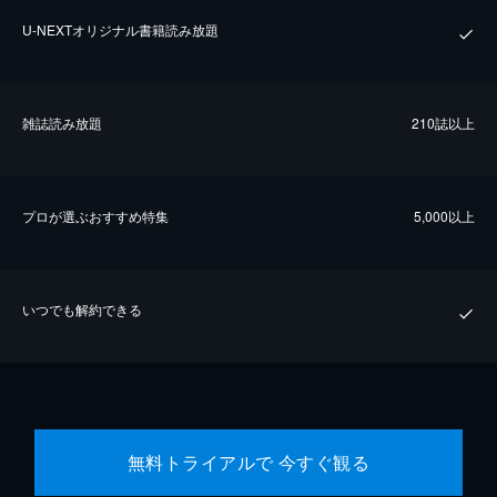
U-NEXTオリジナル書籍読み放題
雑誌読み放題
210誌以上
プロが選ぶおすすめ特集
5,000以上
いつでも解約できる
無料トライアルで 今すぐ観る