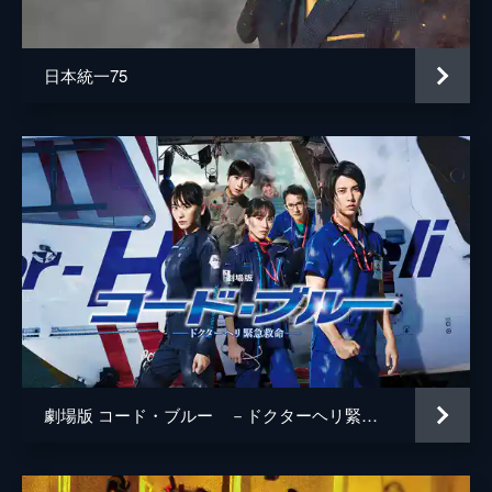
井上肇
蒔田彩珠
日本統一75
駄菓子屋店主
柄本明
堀春菜
溝口奈菜
安藤輪子
逢沢一夏
宮内桃子
橋本真実
まりゑ
劇場版 コード・ブルー －ドクターヘリ緊急救命－
瑛蓮
高木直子