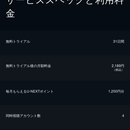
金
無料トライアル
31日間
無料トライアル後の⽉額料金
2,189円
（税込）
毎⽉もらえるU-NEXTポイント
1,200円分
同時視聴アカウント数
4