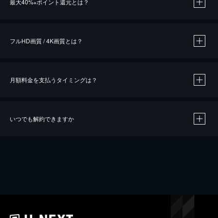
最大40%
ポイント還元とは？
※
※
作品によって必要なポイントが異なります。
フルHD画質 / 4K画質とは？
月額料金を支払うタイミングは？
※
40％ポイント還元の対象は、クレジットカード決済による作品の購入 / レンタルです。
※
iOSアプリのUコイン決済による作品の購入 / レンタルは、20％のポイント還元です。
※
還元の対象外となる決済方法や商品があります。くわしくは
こちら
をご確認ください。
いつでも解約できますか
こちら