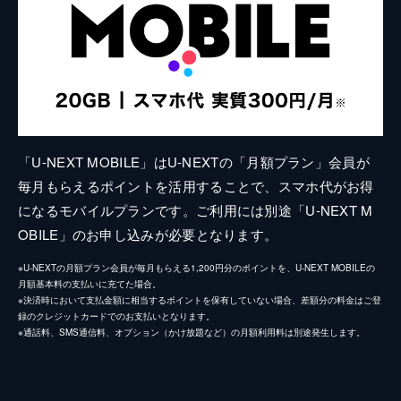
「U-NEXT MOBILE」はU-NEXTの「月額プラン」会員が
毎月もらえるポイントを活用することで、スマホ代がお得
になるモバイルプランです。ご利用には別途「U-NEXT M
OBILE」のお申し込みが必要となります。
※U-NEXTの月額プラン会員が毎月もらえる1,200円分のポイントを、U-NEXT MOBILEの
月額基本料の支払いに充てた場合。
※決済時において支払金額に相当するポイントを保有していない場合、差額分の料金はご登
録のクレジットカードでのお支払いとなります。
※通話料、SMS通信料、オプション（かけ放題など）の月額利用料は別途発生します。