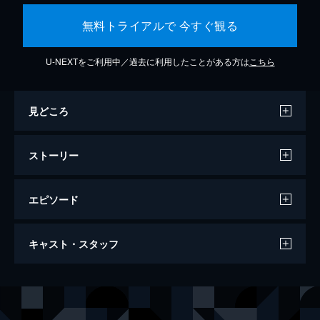
無料トライアルで 今すぐ観る
U-NEXTをご利用中／過去に利用したことがある方は
こちら
見どころ
ストーリー
エピソード
万引き家族
キャスト・スタッフ
120分
出演
治
リリー・フランキー
信代
安藤サクラ