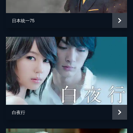
井上肇
蒔田彩珠
日本統一75
駄菓子屋店主
柄本明
堀春菜
溝口奈菜
安藤輪子
逢沢一夏
宮内桃子
橋本真実
まりゑ
白夜行
瑛蓮
高木直子