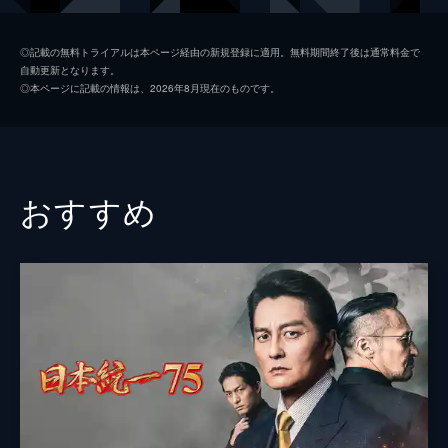
初枝
樹木希林
◎記載の無料トライアルは本ページ経由の新規登録に適用。無料期間終了後は通常料金で
自動更新となります。
亜紀
松岡茉優
◎本ページに記載の情報は、2026年8月現在のものです。
祥太
城桧吏
ゆり
佐々木みゆ
４番さん
池松壮亮
おすすめ
山田裕貴
片山萌美
黒田大輔
清水一彰
松岡依都美
毎熊克哉