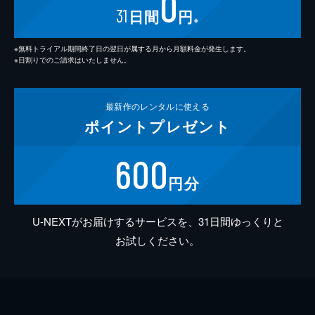
0
31
日間
円
※
※無料トライアル期間終了日の翌日が属する月から月額料金が発生します。
※日割りでのご請求はいたしません。
最新作の
レンタルに使える
ポイント
プレゼント
600
円分
U-NEXTがお届けするサービスを、31日間ゆっくりと
お試しください。