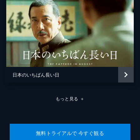
松浦慎一郎
友咲まどか
結城さなえ
森本のぶ
足立智充
笠井信輔
日本のいちばん長い日
三上真奈
緒形直人
もっと見る
＋
森口瑤子
警察官
高良健吾
警察官
池脇千鶴
無料トライアルで 今すぐ観る
監督
是枝裕和