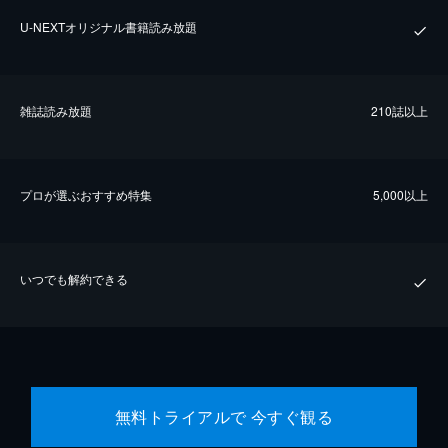
U-NEXTオリジナル書籍読み放題
雑誌読み放題
210誌以上
プロが選ぶおすすめ特集
5,000以上
いつでも解約できる
無料トライアルで 今すぐ観る