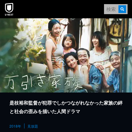
本文へスキップ
是枝裕和監督が犯罪でしかつながれなかった家族の絆
と社会の歪みを描いた人間ドラマ
2018年
見放題