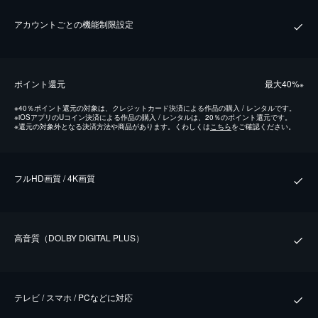
アカウントごとの機能制限設定
ポイント還元
最⼤40%
※
※
40％ポイント還元の対象は、クレジットカード決済による作品の購入 / レンタルです。
※
iOSアプリのUコイン決済による作品の購入 / レンタルは、20％のポイント還元です。
※
還元の対象外となる決済方法や商品があります。くわしくは
こちら
をご確認ください。
フルHD画質 / 4K画質
⾼⾳質（DOLBY DIGITAL PLUS）
テレビ / スマホ / PCなどに対応