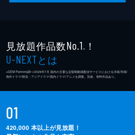
脚本
是枝裕和
音楽
細野晴臣
製作
石原隆
見放題作品数
！
依田巽
No.1
※
中江康人
とは
U-NEXT
※GEM Partners調べ/2026年7⽉ 国内の主要な定額制動画配信サービスにおける洋画/邦画/
海外ドラマ/韓流・アジアドラマ/国内ドラマ/アニメを調査。別途、有料作品あり。
01
420,000
本以上が見放題！