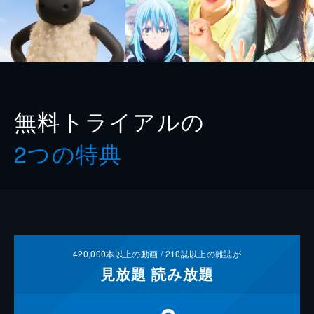
無料トライアルの
2つの特典
420,000
本以上の動画 /
210
誌以上の雑誌が
見放題
読み放題