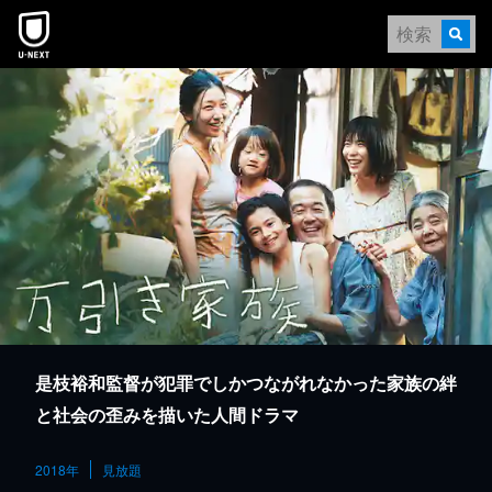
本文へスキップ
是枝裕和監督が犯罪でしかつながれなかった家族の絆
と社会の歪みを描いた人間ドラマ
2018年
見放題