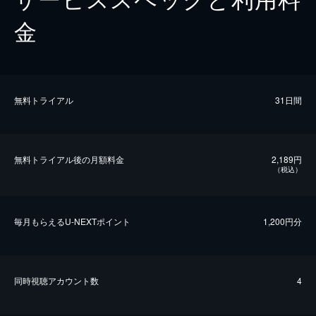
金
無料トライアル
31日間
無料トライアル後の⽉額料金
2,189円
（税込）
毎⽉もらえるU-NEXTポイント
1,200円分
同時視聴アカウント数
4