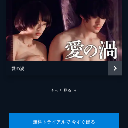
松浦慎一郎
友咲まどか
結城さなえ
森本のぶ
足立智充
笠井信輔
愛の渦
三上真奈
緒形直人
もっと見る
＋
森口瑤子
警察官
高良健吾
警察官
池脇千鶴
無料トライアルで 今すぐ観る
監督
是枝裕和