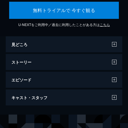
無料トライアルで 今すぐ観る
U-NEXTをご利用中／過去に利用したことがある方は
こちら
見どころ
ストーリー
エピソード
万引き家族
キャスト・スタッフ
120分
出演
治
リリー・フランキー
信代
安藤サクラ