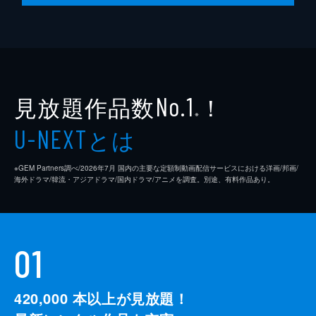
脚本
是枝裕和
音楽
細野晴臣
製作
石原隆
見放題作品数
！
依田巽
No.1
※
中江康人
とは
U-NEXT
※GEM Partners調べ/2026年7⽉ 国内の主要な定額制動画配信サービスにおける洋画/邦画/
海外ドラマ/韓流・アジアドラマ/国内ドラマ/アニメを調査。別途、有料作品あり。
01
420,000
本以上が見放題！