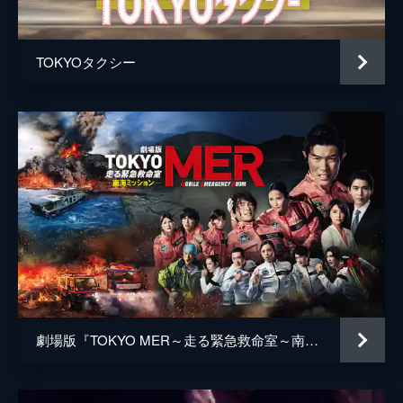
井上肇
蒔田彩珠
TOKYOタクシー
駄菓子屋店主
柄本明
堀春菜
溝口奈菜
安藤輪子
逢沢一夏
宮内桃子
橋本真実
まりゑ
劇場版『TOKYO MER～走る緊急救命室～南海ミッション』
瑛蓮
高木直子