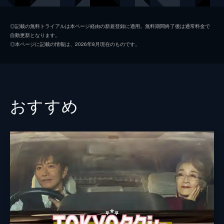
初枝
樹木希林
◎記載の無料トライアルは本ページ経由の新規登録に適用。無料期間終了後は通常料金で
自動更新となります。
亜紀
松岡茉優
◎本ページに記載の情報は、2026年8月現在のものです。
祥太
城桧吏
ゆり
佐々木みゆ
４番さん
池松壮亮
おすすめ
山田裕貴
片山萌美
黒田大輔
清水一彰
松岡依都美
毎熊克哉