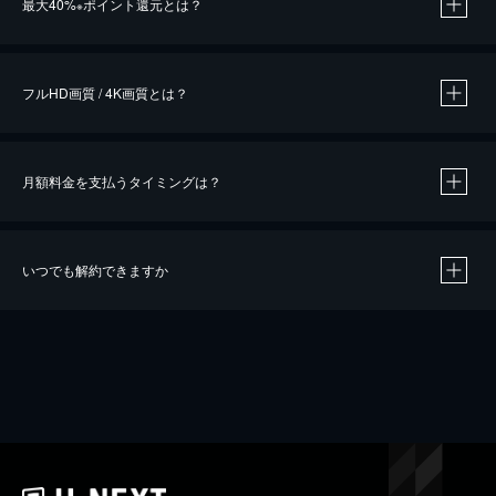
最大40%
ポイント還元とは？
※
※
作品によって必要なポイントが異なります。
フルHD画質 / 4K画質とは？
月額料金を支払うタイミングは？
※
40％ポイント還元の対象は、クレジットカード決済による作品の購入 / レンタルです。
※
iOSアプリのUコイン決済による作品の購入 / レンタルは、20％のポイント還元です。
※
還元の対象外となる決済方法や商品があります。くわしくは
こちら
をご確認ください。
いつでも解約できますか
こちら