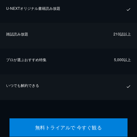
U-NEXTオリジナル書籍読み放題
雑誌読み放題
210誌以上
プロが選ぶおすすめ特集
5,000以上
いつでも解約できる
無料トライアルで 今すぐ観る