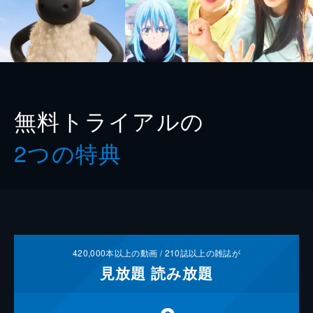
無料トライアルの
2つの特典
420,000
本以上の動画 /
210
誌以上の雑誌が
見放題
読み放題