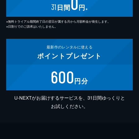
0
31
日間
円
※
※無料トライアル期間終了日の翌日が属する月から月額料金が発生します。
※日割りでのご請求はいたしません。
最新作の
レンタルに使える
ポイント
プレゼント
600
円分
U-NEXTがお届けするサービスを、31日間ゆっくりと
お試しください。