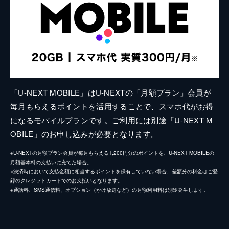
「U-NEXT MOBILE」はU-NEXTの「月額プラン」会員が
毎月もらえるポイントを活用することで、スマホ代がお得
になるモバイルプランです。ご利用には別途「U-NEXT M
OBILE」のお申し込みが必要となります。
※U-NEXTの月額プラン会員が毎月もらえる1,200円分のポイントを、U-NEXT MOBILEの
月額基本料の支払いに充てた場合。
※決済時において支払金額に相当するポイントを保有していない場合、差額分の料金はご登
録のクレジットカードでのお支払いとなります。
※通話料、SMS通信料、オプション（かけ放題など）の月額利用料は別途発生します。