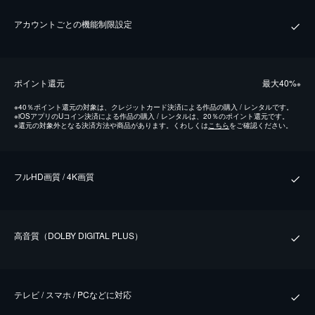
アカウントごとの機能制限設定
ポイント還元
最⼤40%
※
※
40％ポイント還元の対象は、クレジットカード決済による作品の購入 / レンタルです。
※
iOSアプリのUコイン決済による作品の購入 / レンタルは、20％のポイント還元です。
※
還元の対象外となる決済方法や商品があります。くわしくは
こちら
をご確認ください。
フルHD画質 / 4K画質
⾼⾳質（DOLBY DIGITAL PLUS）
テレビ / スマホ / PCなどに対応