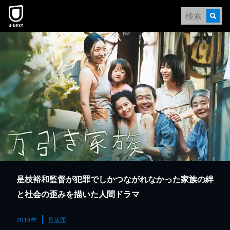
本文へスキップ
是枝裕和監督が犯罪でしかつながれなかった家族の絆
と社会の歪みを描いた人間ドラマ
2018年
見放題