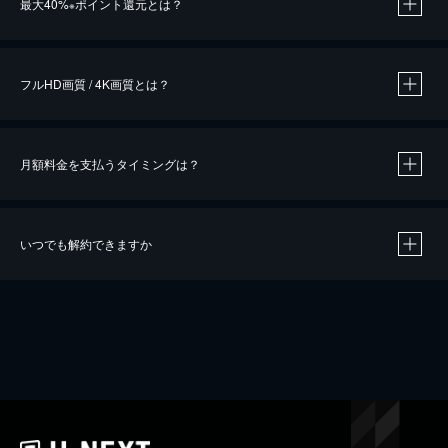
最大40%
ポイント還元とは？
※
※
作品によって必要なポイントが異なります。
フルHD画質 / 4K画質とは？
月額料金を支払うタイミングは？
※
40％ポイント還元の対象は、クレジットカード決済による作品の購入 / レンタルです。
※
iOSアプリのUコイン決済による作品の購入 / レンタルは、20％のポイント還元です。
※
還元の対象外となる決済方法や商品があります。くわしくは
こちら
をご確認ください。
いつでも解約できますか
こちら