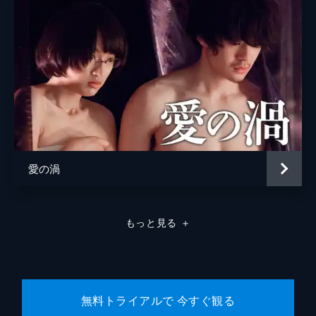
松浦慎一郎
友咲まどか
結城さなえ
森本のぶ
足立智充
笠井信輔
愛の渦
三上真奈
緒形直人
もっと見る
＋
森口瑤子
警察官
高良健吾
警察官
池脇千鶴
無料トライアルで 今すぐ観る
監督
是枝裕和