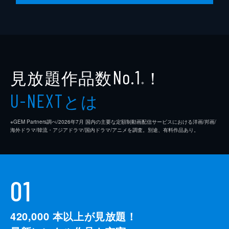
脚本
是枝裕和
音楽
細野晴臣
製作
石原隆
見放題作品数
！
依田巽
No.1
※
中江康人
とは
U-NEXT
※GEM Partners調べ/2026年7⽉ 国内の主要な定額制動画配信サービスにおける洋画/邦画/
海外ドラマ/韓流・アジアドラマ/国内ドラマ/アニメを調査。別途、有料作品あり。
01
420,000
本以上が見放題！