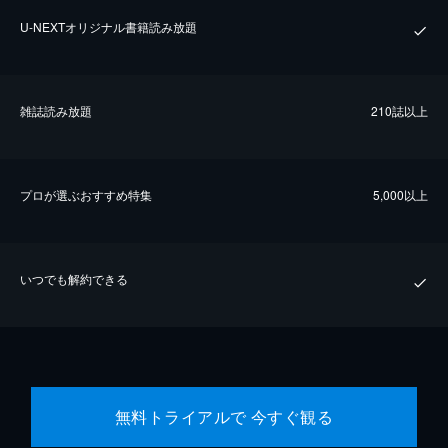
U-NEXTオリジナル書籍読み放題
雑誌読み放題
210誌以上
プロが選ぶおすすめ特集
5,000以上
いつでも解約できる
無料トライアルで 今すぐ観る