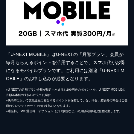
「U-NEXT MOBILE」はU-NEXTの「月額プラン」会員が
毎月もらえるポイントを活用することで、スマホ代がお得
になるモバイルプランです。ご利用には別途「U-NEXT M
OBILE」のお申し込みが必要となります。
※U-NEXTの月額プラン会員が毎月もらえる1,200円分のポイントを、U-NEXT MOBILEの
月額基本料の支払いに充てた場合。
※決済時において支払金額に相当するポイントを保有していない場合、差額分の料金はご登
録のクレジットカードでのお支払いとなります。
※通話料、SMS通信料、オプション（かけ放題など）の月額利用料は別途発生します。