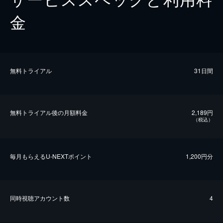
金
無料トライアル
31日間
無料トライアル後の⽉額料金
2,189円
（税込）
毎⽉もらえるU-NEXTポイント
1,200円分
同時視聴アカウント数
4