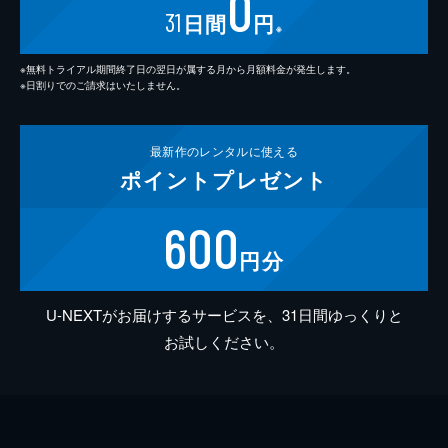
0
31
日間
円
※
※無料トライアル期間終了日の翌日が属する月から月額料金が発生します。
※日割りでのご請求はいたしません。
最新作の
レンタルに使える
ポイント
プレゼント
600
円分
U-NEXTがお届けするサービスを、31日間ゆっくりと
お試しください。