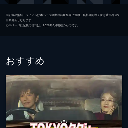
初枝
樹木希林
◎記載の無料トライアルは本ページ経由の新規登録に適用。無料期間終了後は通常料金で
自動更新となります。
亜紀
松岡茉優
◎本ページに記載の情報は、2026年8月現在のものです。
祥太
城桧吏
ゆり
佐々木みゆ
４番さん
池松壮亮
おすすめ
山田裕貴
片山萌美
黒田大輔
清水一彰
松岡依都美
毎熊克哉