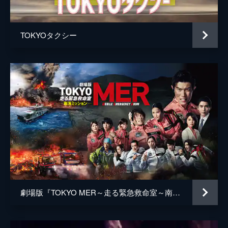
井上肇
蒔田彩珠
TOKYOタクシー
駄菓子屋店主
柄本明
堀春菜
溝口奈菜
安藤輪子
逢沢一夏
宮内桃子
橋本真実
まりゑ
劇場版『TOKYO MER～走る緊急救命室～南海ミッション』
瑛蓮
高木直子