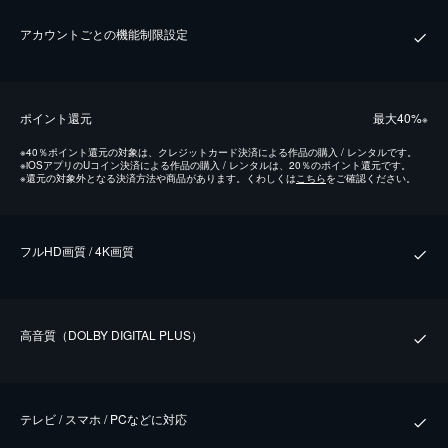
アカウントごとの機能制限設定
ポイント還元
最⼤40%
※
※
40％ポイント還元の対象は、クレジットカード決済による作品の購入 / レンタルです。
※
iOSアプリのUコイン決済による作品の購入 / レンタルは、20％のポイント還元です。
※
還元の対象外となる決済方法や商品があります。くわしくは
こちら
をご確認ください。
フルHD画質 / 4K画質
⾼⾳質（DOLBY DIGITAL PLUS）
テレビ / スマホ / PCなどに対応