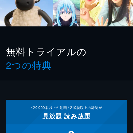
無料トライアルの
2つの特典
420,000
本以上の動画 /
210
誌以上の雑誌が
見放題
読み放題