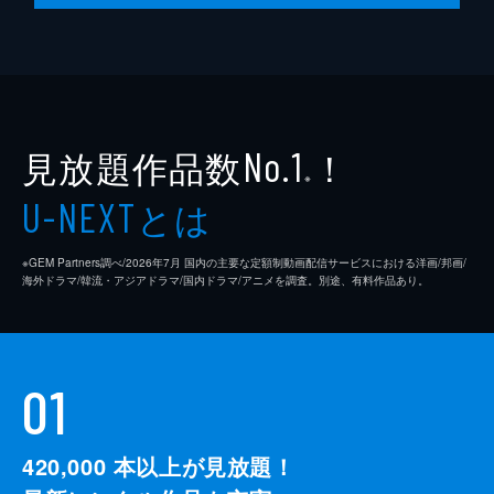
脚本
是枝裕和
音楽
細野晴臣
製作
石原隆
見放題作品数
！
依田巽
No.1
※
中江康人
とは
U-NEXT
※GEM Partners調べ/2026年7⽉ 国内の主要な定額制動画配信サービスにおける洋画/邦画/
海外ドラマ/韓流・アジアドラマ/国内ドラマ/アニメを調査。別途、有料作品あり。
01
420,000
本以上が見放題！