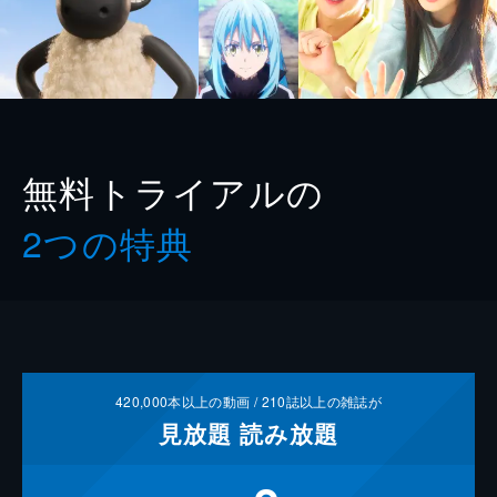
無料トライアルの
2つの特典
420,000
本以上の動画 /
210
誌以上の雑誌が
見放題
読み放題