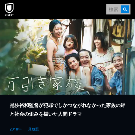
本文へスキップ
是枝裕和監督が犯罪でしかつながれなかった家族の絆
と社会の歪みを描いた人間ドラマ
2018年
見放題