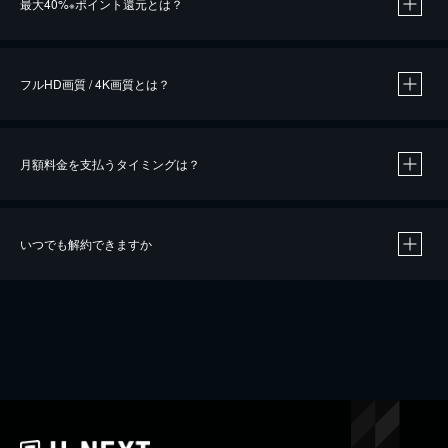
最大40%
ポイント還元とは？
※
※
作品によって必要なポイントが異なります。
フルHD画質 / 4K画質とは？
月額料金を支払うタイミングは？
※
40％ポイント還元の対象は、クレジットカード決済による作品の購入 / レンタルです。
※
iOSアプリのUコイン決済による作品の購入 / レンタルは、20％のポイント還元です。
※
還元の対象外となる決済方法や商品があります。くわしくは
こちら
をご確認ください。
いつでも解約できますか
こちら