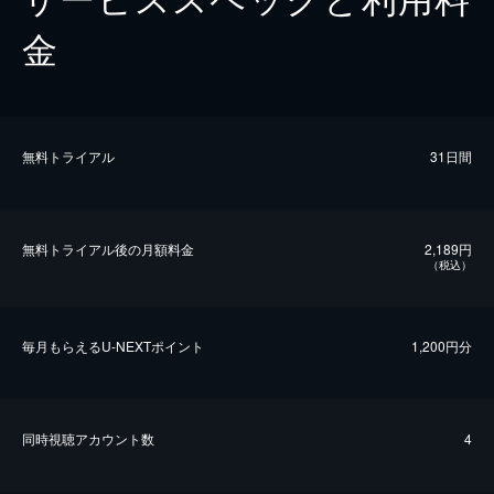
金
無料トライアル
31日間
無料トライアル後の⽉額料金
2,189円
（税込）
毎⽉もらえるU-NEXTポイント
1,200円分
同時視聴アカウント数
4