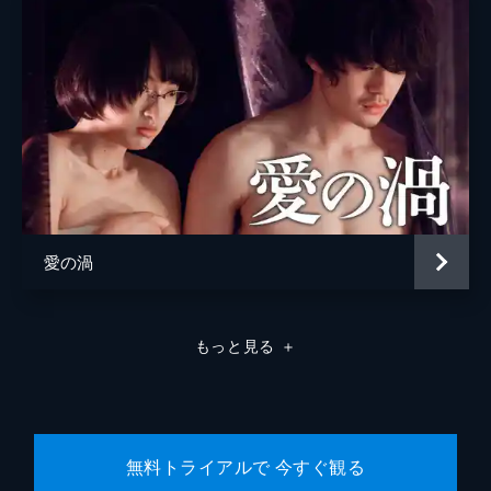
松浦慎一郎
友咲まどか
結城さなえ
森本のぶ
足立智充
笠井信輔
愛の渦
三上真奈
緒形直人
もっと見る
＋
森口瑤子
警察官
高良健吾
警察官
池脇千鶴
無料トライアルで 今すぐ観る
監督
是枝裕和