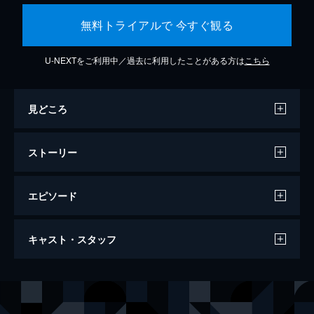
無料トライアルで 今すぐ観る
U-NEXTをご利用中／過去に利用したことがある方は
こちら
見どころ
ストーリー
エピソード
万引き家族
キャスト・スタッフ
120分
出演
治
リリー・フランキー
信代
安藤サクラ