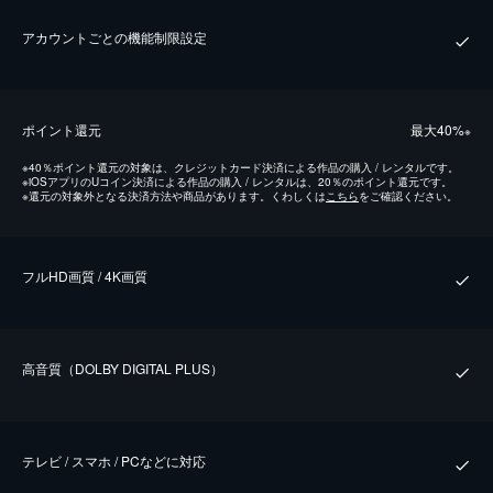
アカウントごとの機能制限設定
ポイント還元
最⼤40%
※
※
40％ポイント還元の対象は、クレジットカード決済による作品の購入 / レンタルです。
※
iOSアプリのUコイン決済による作品の購入 / レンタルは、20％のポイント還元です。
※
還元の対象外となる決済方法や商品があります。くわしくは
こちら
をご確認ください。
フルHD画質 / 4K画質
⾼⾳質（DOLBY DIGITAL PLUS）
テレビ / スマホ / PCなどに対応