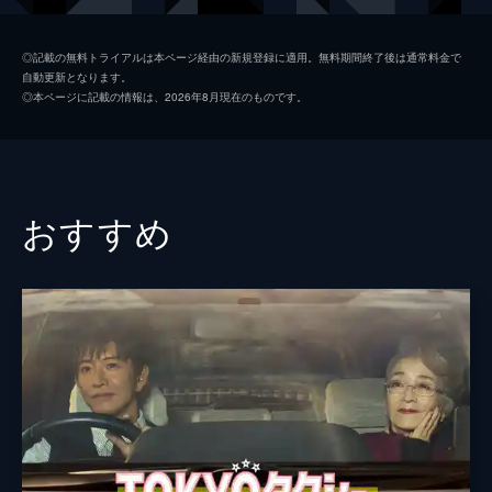
初枝
樹木希林
◎記載の無料トライアルは本ページ経由の新規登録に適用。無料期間終了後は通常料金で
自動更新となります。
亜紀
松岡茉優
◎本ページに記載の情報は、2026年8月現在のものです。
祥太
城桧吏
ゆり
佐々木みゆ
４番さん
池松壮亮
おすすめ
山田裕貴
片山萌美
黒田大輔
清水一彰
松岡依都美
毎熊克哉