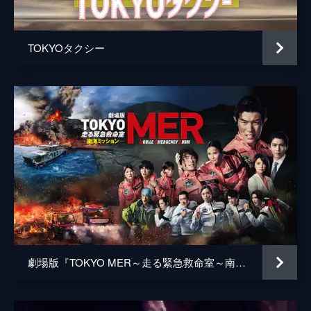
井上肇
蒔田彩珠
TOKYOタクシー
駄菓子屋店主
柄本明
堀春菜
溝口奈菜
安藤輪子
逢沢一夏
宮内桃子
橋本真実
まりゑ
劇場版『TOKYO MER～走る緊急救命室～南海ミッション』
瑛蓮
高木直子