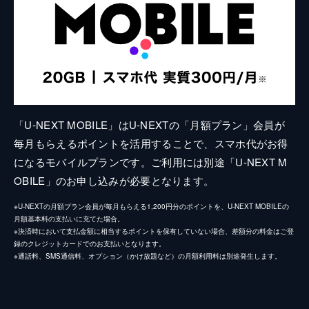
「U-NEXT MOBILE」はU-NEXTの「月額プラン」会員が
毎月もらえるポイントを活用することで、スマホ代がお得
になるモバイルプランです。ご利用には別途「U-NEXT M
OBILE」のお申し込みが必要となります。
※U-NEXTの月額プラン会員が毎月もらえる1,200円分のポイントを、U-NEXT MOBILEの
月額基本料の支払いに充てた場合。
※決済時において支払金額に相当するポイントを保有していない場合、差額分の料金はご登
録のクレジットカードでのお支払いとなります。
※通話料、SMS通信料、オプション（かけ放題など）の月額利用料は別途発生します。