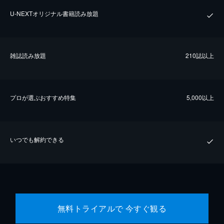
U-NEXTオリジナル書籍読み放題
雑誌読み放題
210誌以上
プロが選ぶおすすめ特集
5,000以上
いつでも解約できる
無料トライアルで 今すぐ観る