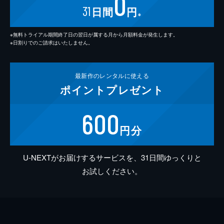
0
31
日間
円
※
※無料トライアル期間終了日の翌日が属する月から月額料金が発生します。
※日割りでのご請求はいたしません。
最新作の
レンタルに使える
ポイント
プレゼント
600
円分
U-NEXTがお届けするサービスを、31日間ゆっくりと
お試しください。