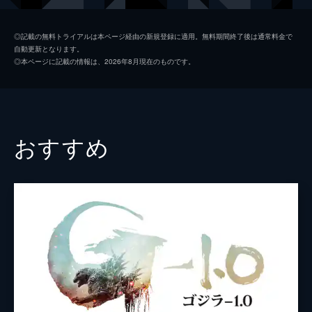
初枝
樹木希林
◎記載の無料トライアルは本ページ経由の新規登録に適用。無料期間終了後は通常料金で
自動更新となります。
亜紀
松岡茉優
◎本ページに記載の情報は、2026年8月現在のものです。
祥太
城桧吏
ゆり
佐々木みゆ
４番さん
池松壮亮
おすすめ
山田裕貴
片山萌美
黒田大輔
清水一彰
松岡依都美
毎熊克哉