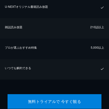
U-NEXTオリジナル書籍読み放題
雑誌読み放題
210誌以上
プロが選ぶおすすめ特集
5,000以上
いつでも解約できる
無料トライアルで 今すぐ観る