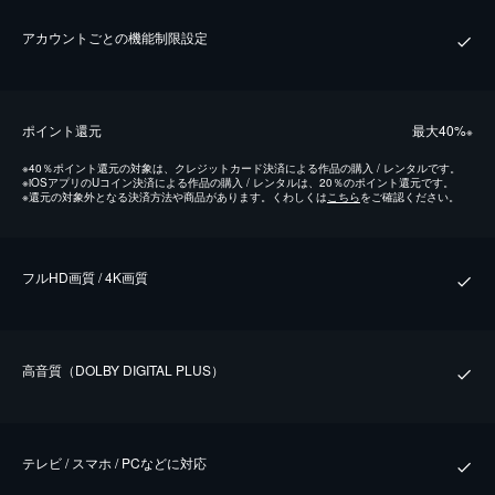
アカウントごとの機能制限設定
ポイント還元
最⼤40%
※
※
40％ポイント還元の対象は、クレジットカード決済による作品の購入 / レンタルです。
※
iOSアプリのUコイン決済による作品の購入 / レンタルは、20％のポイント還元です。
※
還元の対象外となる決済方法や商品があります。くわしくは
こちら
をご確認ください。
フルHD画質 / 4K画質
⾼⾳質（DOLBY DIGITAL PLUS）
テレビ / スマホ / PCなどに対応