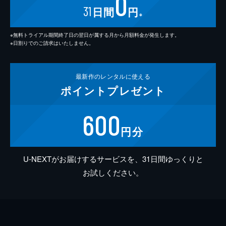
0
31
日間
円
※
※無料トライアル期間終了日の翌日が属する月から月額料金が発生します。
※日割りでのご請求はいたしません。
最新作の
レンタルに使える
ポイント
プレゼント
600
円分
U-NEXTがお届けするサービスを、31日間ゆっくりと
お試しください。