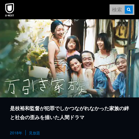
本文へスキップ
是枝裕和監督が犯罪でしかつながれなかった家族の絆
と社会の歪みを描いた人間ドラマ
2018年
見放題