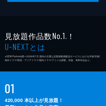
脚本
是枝裕和
音楽
細野晴臣
製作
石原隆
見放題作品数
！
依田巽
No.1
※
中江康人
とは
U-NEXT
※GEM Partners調べ/2026年7⽉ 国内の主要な定額制動画配信サービスにおける洋画/邦画/
海外ドラマ/韓流・アジアドラマ/国内ドラマ/アニメを調査。別途、有料作品あり。
01
420,000
本以上が見放題！