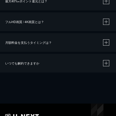
最大40%
ポイント還元とは？
※
※
作品によって必要なポイントが異なります。
フルHD画質 / 4K画質とは？
月額料金を支払うタイミングは？
※
40％ポイント還元の対象は、クレジットカード決済による作品の購入 / レンタルです。
※
iOSアプリのUコイン決済による作品の購入 / レンタルは、20％のポイント還元です。
※
還元の対象外となる決済方法や商品があります。くわしくは
こちら
をご確認ください。
いつでも解約できますか
こちら