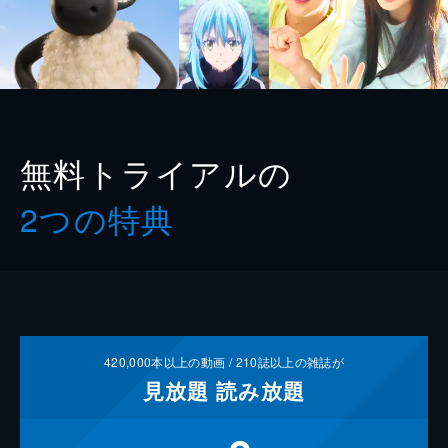
無料トライアルの
2つの特典
420,000
本以上の動画 /
210
誌以上の雑誌が
見放題
読み放題