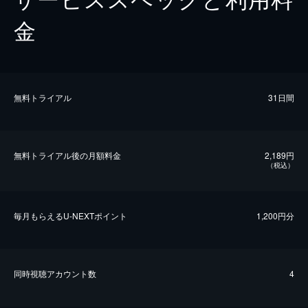
金
無料トライアル
31日間
無料トライアル後の⽉額料金
2,189円
（税込）
毎⽉もらえるU-NEXTポイント
1,200円分
同時視聴アカウント数
4