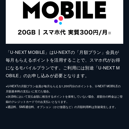
「U-NEXT MOBILE」はU-NEXTの「月額プラン」会員が
毎月もらえるポイントを活用することで、スマホ代がお得
になるモバイルプランです。ご利用には別途「U-NEXT M
OBILE」のお申し込みが必要となります。
※U-NEXTの月額プラン会員が毎月もらえる1,200円分のポイントを、U-NEXT MOBILEの
月額基本料の支払いに充てた場合。
※決済時において支払金額に相当するポイントを保有していない場合、差額分の料金はご登
録のクレジットカードでのお支払いとなります。
※通話料、SMS通信料、オプション（かけ放題など）の月額利用料は別途発生します。