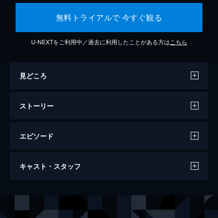
無料トライアルで 今すぐ観る
U-NEXTをご利用中／過去に利用したことがある方は
こちら
見どころ
ストーリー
エピソード
万引き家族
キャスト・スタッフ
120分
出演
治
リリー・フランキー
信代
安藤サクラ