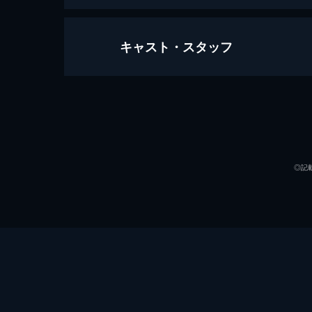
キャスト・スタッフ
万引き家族
120分
出演
◎記