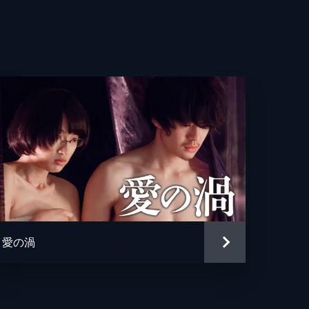
亮
貴
美
輔
彰
都美
哉
愛の渦
珠