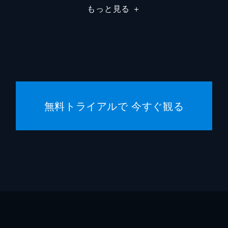
もっと見る
＋
駄菓子屋店主
柄本明
堀春菜
溝口奈
安藤輪
無料トライアルで 今すぐ観る
逢沢一
宮内桃
橋本真
まりゑ
瑛蓮