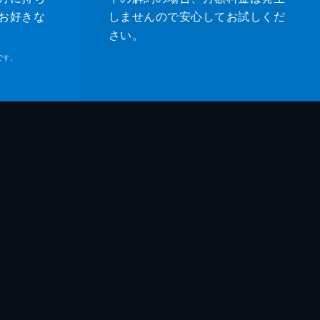
人
お好きな
しませんので安心してお試しくだ
さい。
子
です。
吾
鶴
和
和
臣