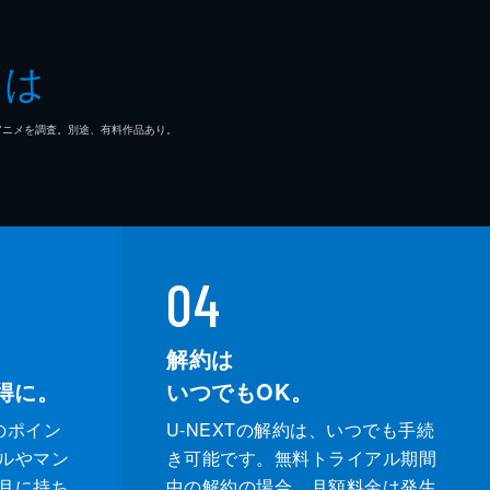
子
とは
一郎
マ/アニメを調査。別途、有料作品あり。
どか
なえ
ぶ
04
充
解約は
得に。
いつでもOK。
輔
のポイン
U-NEXTの解約は、いつでも手続
奈
ルやマン
き可能です。無料トライアル期間
月に持ち
中の解約の場合、月額料金は発生