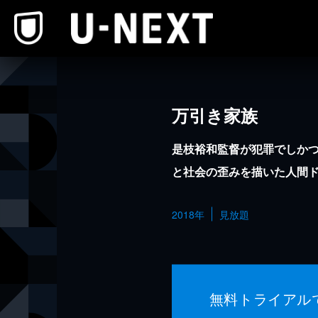
本文へスキップ
万引き家族
是枝裕和監督が犯罪でしか
と社会の歪みを描いた人間
2018年
見放題
無料トライアル