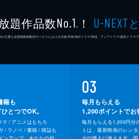
高木直
放題作品数
！
No.1
U-NEXT
※
松浦慎
26年7⽉ 国内の主要な定額制動画配信サービスにおける洋画/邦画/海外ドラマ/韓流・アジアドラマ/国内ドラ
友咲ま
結城さ
森本の
03
足立智
書籍も
毎月もらえる
XTひとつでOK。
1,200
ポイントでお
笠井信
ドラマ / アニメはもちろ
毎月もらえる1,200円分
三上真
/ ラノベ / 書籍 / 雑誌も
トは、最新映画のレンタ
インアップ。あなたの好
ガの購入に使えます。翌