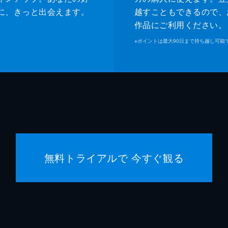
緒形直
に、きっと出会えます。
越すこともできるので、
作品にご利用ください。
森口瑤
※
ポイントは最大90日まで持ち越し可能
警察官
高良健
警察官
池脇千
是枝裕
是枝裕
無料トライアルで 今すぐ観る
細野晴
石原隆
依田巽