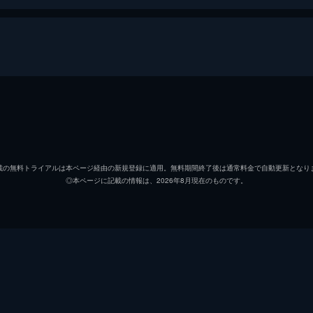
治
リリー
信代
安藤サ
載の無料トライアルは本ページ経由の新規登録に適用。無料期間終了後は通常料金で自動更新となり
◎本ページに記載の情報は、2026年8月現在のものです。
初枝
樹木希
亜紀
松岡茉
祥太
城桧吏
ゆり
佐々木