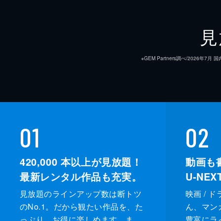
見
※GEM Partners調べ/20
01
02
420,000
本以上が見放題！
動画も
最新レンタル作品も充実。
U-NE
見放題のラインアップ数は断トツ
映画 / 
のNo.1。だから観たい作品を、た
ん、マンガ 
っぷり、お得に楽しめます。ま
豊富にラ