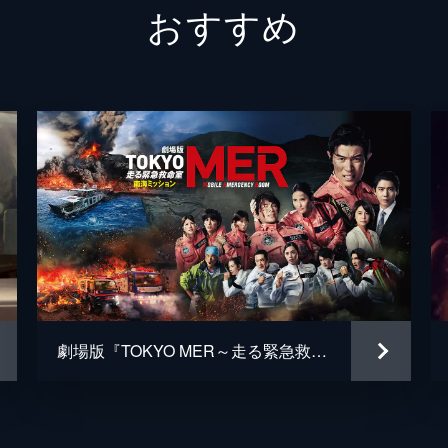
おすすめ
４番さん
池松壮
山田裕
片山萌
黒田大
清水一
松岡依
毎熊克
劇場版『TOKYO MER～走る緊急救命室～南海ミッション』
井上肇
蒔田彩