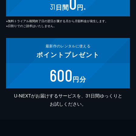
0
31
日間
円
※
※無料トライアル期間終了日の翌日が属する月から月額料金が発生します。
※日割りでのご請求はいたしません。
最新作の
レンタルに使える
ポイント
プレゼント
600
円分
U-NEXTがお届けするサービスを、31日間ゆっくりと
お試しください。