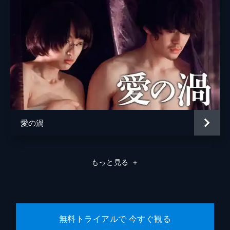
松浦慎一郎
友咲まどか
結城さなえ
森本のぶ
足立智充
笠井信輔
愛の渦
三上真奈
緒形直人
もっと見る
＋
森口瑤子
警察官
高良健吾
警察官
池脇千鶴
無料トライアルで 今すぐ観る
監督
是枝裕和