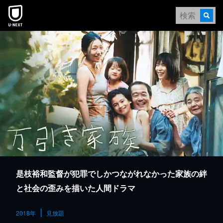
本文へスキップ
是枝裕和監督が犯罪でしかつながれなかった家族の絆
と社会の歪みを描いた人間ドラマ
2018年
見放題