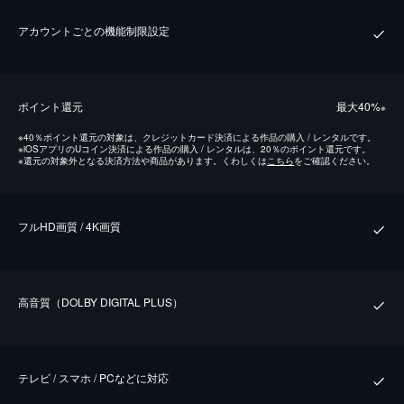
アカウントごとの機能制限設定
ポイント還元
最⼤40%
※
※
40％ポイント還元の対象は、クレジットカード決済による作品の購入 / レンタルです。
※
iOSアプリのUコイン決済による作品の購入 / レンタルは、20％のポイント還元です。
※
還元の対象外となる決済方法や商品があります。くわしくは
こちら
をご確認ください。
フルHD画質 / 4K画質
⾼⾳質（DOLBY DIGITAL PLUS）
テレビ / スマホ / PCなどに対応