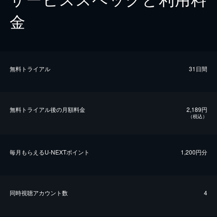
金
無料トライアル
31日間
無料トライアル後の⽉額料金
2,189円
（税込）
毎⽉もらえるU-NEXTポイント
1,200円分
同時視聴アカウント数
4