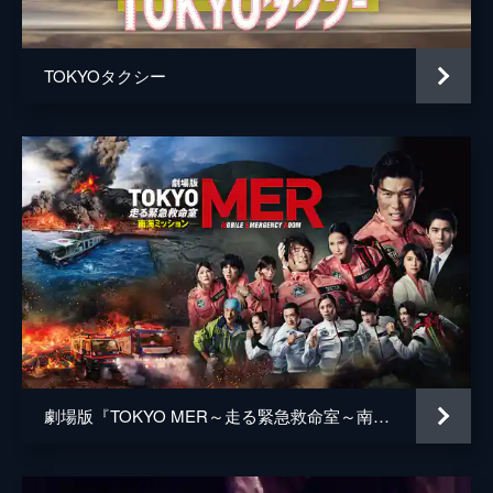
井上肇
蒔田彩珠
TOKYOタクシー
駄菓子屋店主
柄本明
堀春菜
溝口奈菜
安藤輪子
逢沢一夏
宮内桃子
橋本真実
まりゑ
劇場版『TOKYO MER～走る緊急救命室～南海ミッション』
瑛蓮
高木直子