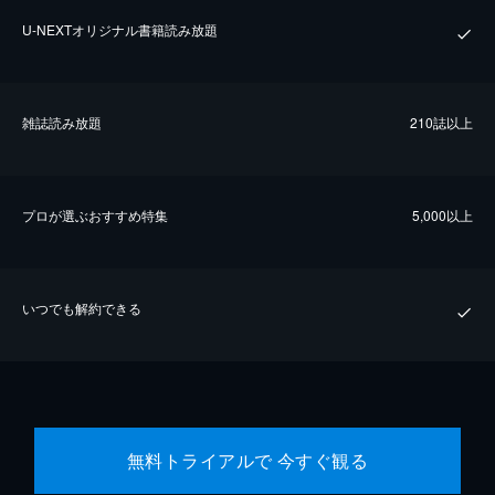
U-NEXTオリジナル書籍読み放題
雑誌読み放題
210誌以上
プロが選ぶおすすめ特集
5,000以上
いつでも解約できる
無料トライアルで 今すぐ観る