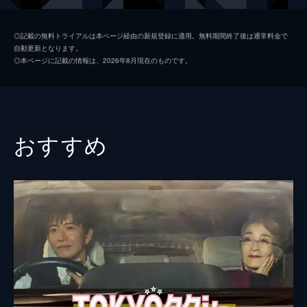
初枝
樹木希林
◎記載の無料トライアルは本ページ経由の新規登録に適用。無料期間終了後は通常料金で
自動更新となります。
亜紀
松岡茉優
◎本ページに記載の情報は、2026年8月現在のものです。
祥太
城桧吏
ゆり
佐々木みゆ
４番さん
池松壮亮
おすすめ
山田裕貴
片山萌美
黒田大輔
清水一彰
松岡依都美
毎熊克哉