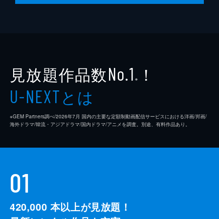
脚本
是枝裕和
音楽
細野晴臣
製作
石原隆
見放題作品数
！
依田巽
No.1
※
中江康人
とは
U-NEXT
※GEM Partners調べ/2026年7⽉ 国内の主要な定額制動画配信サービスにおける洋画/邦画/
海外ドラマ/韓流・アジアドラマ/国内ドラマ/アニメを調査。別途、有料作品あり。
01
420,000
本以上が見放題！