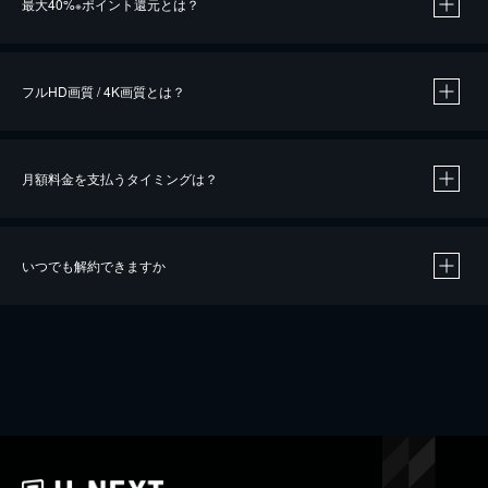
最大40%
ポイント還元とは？
※
※
作品によって必要なポイントが異なります。
フルHD画質 / 4K画質とは？
月額料金を支払うタイミングは？
※
40％ポイント還元の対象は、クレジットカード決済による作品の購入 / レンタルです。
※
iOSアプリのUコイン決済による作品の購入 / レンタルは、20％のポイント還元です。
※
還元の対象外となる決済方法や商品があります。くわしくは
こちら
をご確認ください。
いつでも解約できますか
こちら