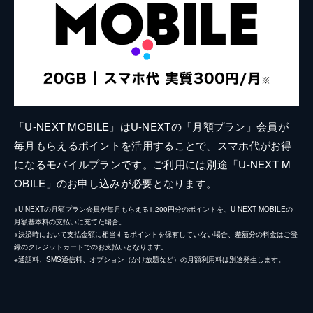
「U-NEXT MOBILE」はU-NEXTの「月額プラン」会員が
毎月もらえるポイントを活用することで、スマホ代がお得
になるモバイルプランです。ご利用には別途「U-NEXT M
OBILE」のお申し込みが必要となります。
※U-NEXTの月額プラン会員が毎月もらえる1,200円分のポイントを、U-NEXT MOBILEの
月額基本料の支払いに充てた場合。
※決済時において支払金額に相当するポイントを保有していない場合、差額分の料金はご登
録のクレジットカードでのお支払いとなります。
※通話料、SMS通信料、オプション（かけ放題など）の月額利用料は別途発生します。