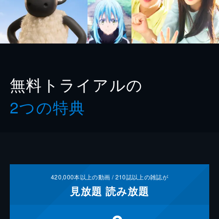
無料トライアルの
2つの特典
420,000
本以上の動画 /
210
誌以上の雑誌が
見放題
読み放題