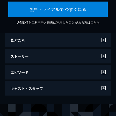
無料トライアルで 今すぐ観る
U-NEXTをご利用中／過去に利用したことがある方は
こちら
見どころ
ストーリー
エピソード
万引き家族
キャスト・スタッフ
120分
出演
治
リリー・フランキー
信代
安藤サクラ