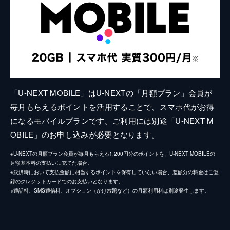
「U-NEXT MOBILE」はU-NEXTの「月額プラン」会員が
毎月もらえるポイントを活用することで、スマホ代がお得
になるモバイルプランです。ご利用には別途「U-NEXT M
OBILE」のお申し込みが必要となります。
※U-NEXTの月額プラン会員が毎月もらえる1,200円分のポイントを、U-NEXT MOBILEの
月額基本料の支払いに充てた場合。
※決済時において支払金額に相当するポイントを保有していない場合、差額分の料金はご登
録のクレジットカードでのお支払いとなります。
※通話料、SMS通信料、オプション（かけ放題など）の月額利用料は別途発生します。