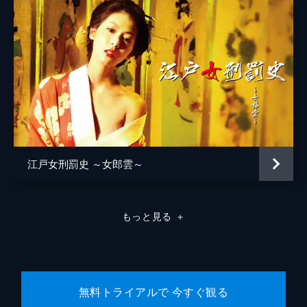
松浦慎一郎
友咲まどか
結城さなえ
森本のぶ
足立智充
笠井信輔
江戸女刑罰史 ～女郎雲～
三上真奈
緒形直人
もっと見る
＋
森口瑤子
警察官
高良健吾
警察官
池脇千鶴
無料トライアルで 今すぐ観る
監督
是枝裕和