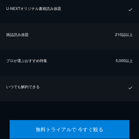
U-NEXTオリジナル書籍読み放題
雑誌読み放題
210誌以上
プロが選ぶおすすめ特集
5,000以上
いつでも解約できる
無料トライアルで 今すぐ観る