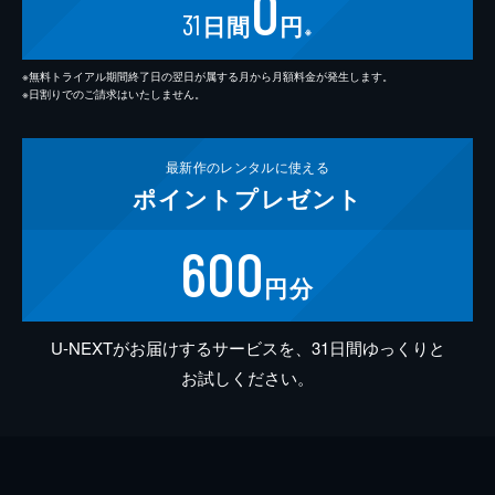
0
31
日間
円
※
※無料トライアル期間終了日の翌日が属する月から月額料金が発生します。
※日割りでのご請求はいたしません。
最新作の
レンタルに使える
ポイント
プレゼント
600
円分
U-NEXTがお届けするサービスを、31日間ゆっくりと
お試しください。