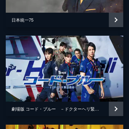
井上肇
蒔田彩珠
日本統一75
駄菓子屋店主
柄本明
堀春菜
溝口奈菜
安藤輪子
逢沢一夏
宮内桃子
橋本真実
まりゑ
劇場版 コード・ブルー －ドクターヘリ緊急救命－
瑛蓮
高木直子