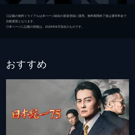
初枝
樹木希林
◎記載の無料トライアルは本ページ経由の新規登録に適用。無料期間終了後は通常料金で
自動更新となります。
亜紀
松岡茉優
◎本ページに記載の情報は、2026年8月現在のものです。
祥太
城桧吏
ゆり
佐々木みゆ
４番さん
池松壮亮
おすすめ
山田裕貴
片山萌美
黒田大輔
清水一彰
松岡依都美
毎熊克哉