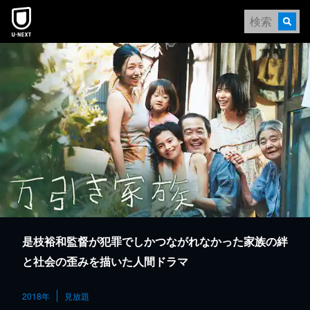
本文へスキップ
是枝裕和監督が犯罪でしかつながれなかった家族の絆
と社会の歪みを描いた人間ドラマ
2018年
見放題