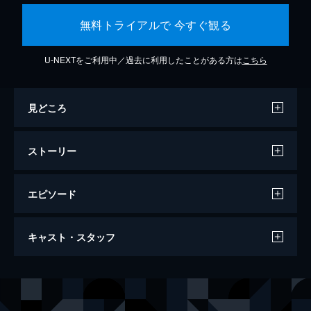
無料トライアルで 今すぐ観る
U-NEXTをご利用中／過去に利用したことがある方は
こちら
見どころ
ストーリー
エピソード
万引き家族
キャスト・スタッフ
120分
出演
治
リリー・フランキー
信代
安藤サクラ