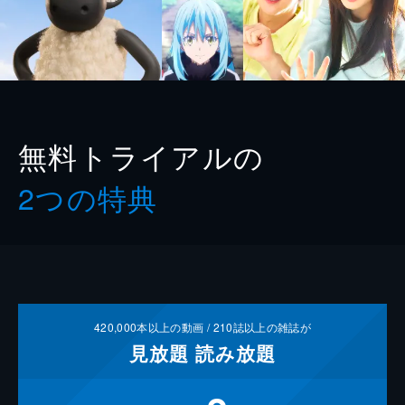
無料トライアルの
2つの特典
420,000
本以上の動画 /
210
誌以上の雑誌が
見放題
読み放題