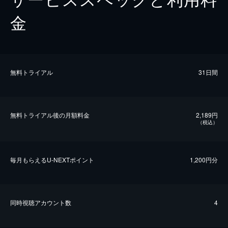
金
無料トライアル
31日間
無料トライアル後の⽉額料金
2,189円
（税込）
毎⽉もらえるU-NEXTポイント
1,200円分
同時視聴アカウント数
4