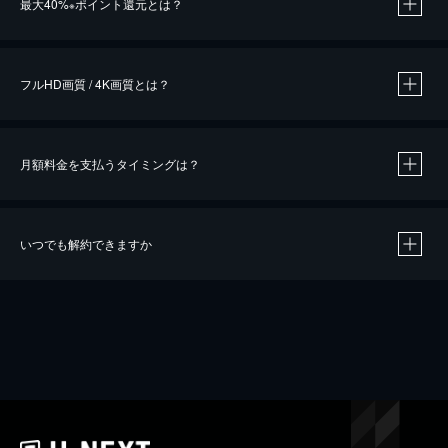
最大40%
ポイント還元とは？
※
※
作品によって必要なポイントが異なります。
フルHD画質 / 4K画質とは？
月額料金を支払うタイミングは？
※
40％ポイント還元の対象は、クレジットカード決済による作品の購入 / レンタルです。
※
iOSアプリのUコイン決済による作品の購入 / レンタルは、20％のポイント還元です。
※
還元の対象外となる決済方法や商品があります。くわしくは
こちら
をご確認ください。
いつでも解約できますか
こちら