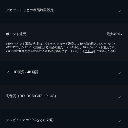
アカウントごとの機能制限設定
ポイント還元
最⼤40%
※
※
40％ポイント還元の対象は、クレジットカード決済による作品の購入 / レンタルです。
※
iOSアプリのUコイン決済による作品の購入 / レンタルは、20％のポイント還元です。
※
還元の対象外となる決済方法や商品があります。くわしくは
こちら
をご確認ください。
フルHD画質 / 4K画質
⾼⾳質（DOLBY DIGITAL PLUS）
テレビ / スマホ / PCなどに対応