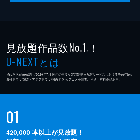
脚本
是枝裕和
音楽
細野晴臣
製作
石原隆
見放題作品数
！
依田巽
No.1
※
中江康人
とは
U-NEXT
※GEM Partners調べ/2026年7⽉ 国内の主要な定額制動画配信サービスにおける洋画/邦画/
海外ドラマ/韓流・アジアドラマ/国内ドラマ/アニメを調査。別途、有料作品あり。
01
420,000
本以上が見放題！