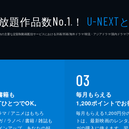
高木直
放題作品数
！
No.1
U-NEXT
※
松浦慎
26年7⽉ 国内の主要な定額制動画配信サービスにおける洋画/邦画/海外ドラマ/韓流・アジアドラマ/国内ドラ
友咲ま
結城さ
森本の
03
足立智
書籍も
毎月もらえる
XTひとつでOK。
1,200
ポイントでお
笠井信
ドラマ / アニメはもちろ
毎月もらえる1,200円分
三上真
/ ラノベ / 書籍 / 雑誌も
トは、最新映画のレンタ
インアップ。あなたの好
ガの購入に使えます。翌