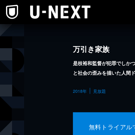
本文へスキップ
万引き家族
是枝裕和監督が犯罪でしか
と社会の歪みを描いた人間
2018年
見放題
無料トライアル