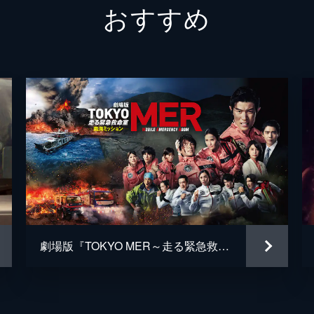
おすすめ
４番さん
池松壮
山田裕
片山萌
黒田大
清水一
松岡依
毎熊克
劇場版『TOKYO MER～走る緊急救命室～南海ミッション』
井上肇
蒔田彩