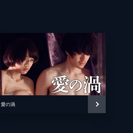
亮
貴
美
輔
彰
都美
哉
愛の渦
珠