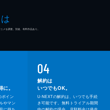
子
とは
一郎
マ/アニメを調査。別途、有料作品あり。
どか
なえ
ぶ
04
充
解約は
得に。
いつでもOK。
輔
のポイン
U-NEXTの解約は、いつでも手続
奈
ルやマン
き可能です。無料トライアル期間
月に持ち
中の解約の場合、月額料金は発生