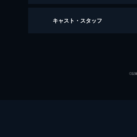
キャスト・スタッフ
万引き家族
120分
出演
◎記