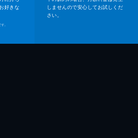
人
お好きな
しませんので安心してお試しくだ
さい。
子
です。
吾
鶴
和
和
臣