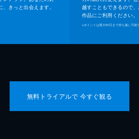
緒形直
に、きっと出会えます。
越すこともできるので、
作品にご利用ください。
森口瑤
※
ポイントは最大90日まで持ち越し可能
警察官
高良健
警察官
池脇千
是枝裕
是枝裕
無料トライアルで 今すぐ観る
細野晴
石原隆
依田巽