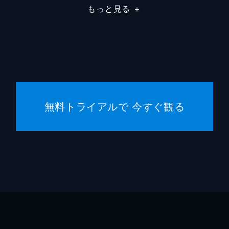
もっと見る
＋
駄菓子屋店主
柄本明
堀春菜
溝口奈
安藤輪
無料トライアルで 今すぐ観る
逢沢一
宮内桃
橋本真
まりゑ
瑛蓮