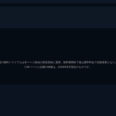
治
リリー
信代
安藤サ
載の無料トライアルは本ページ経由の新規登録に適用。無料期間終了後は通常料金で自動更新となり
◎本ページに記載の情報は、2026年8月現在のものです。
初枝
樹木希
亜紀
松岡茉
祥太
城桧吏
ゆり
佐々木