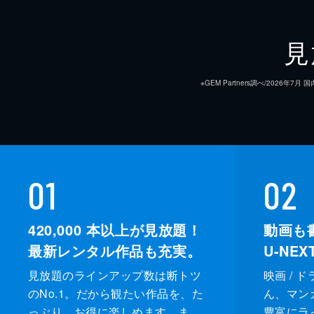
見
※GEM Partners調べ/20
01
02
420,000
本以上が見放題！
動画も
最新レンタル作品も充実。
U-NE
見放題のラインアップ数は断トツ
映画 / 
のNo.1。だから観たい作品を、た
ん、マンガ 
っぷり、お得に楽しめます。ま
豊富にラ