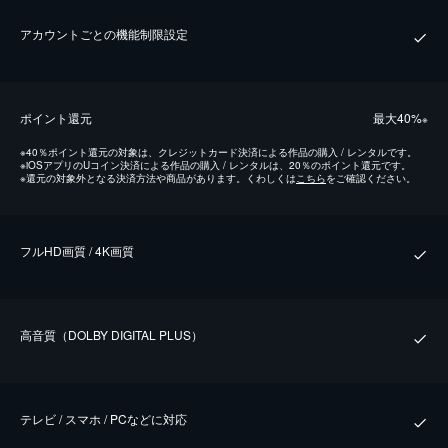
アカウントごとの機能制限設定
ポイント還元
最⼤40%
※
※
40％ポイント還元の対象は、クレジットカード決済による作品の購入 / レンタルです。
※
iOSアプリのUコイン決済による作品の購入 / レンタルは、20％のポイント還元です。
※
還元の対象外となる決済方法や商品があります。くわしくは
こちら
をご確認ください。
フルHD画質 / 4K画質
⾼⾳質（DOLBY DIGITAL PLUS）
テレビ / スマホ / PCなどに対応