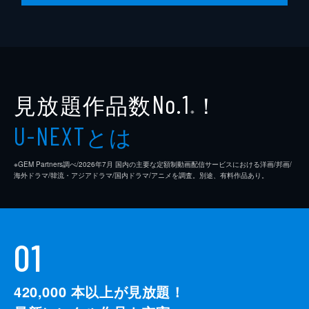
脚本
是枝裕和
音楽
細野晴臣
製作
石原隆
見放題作品数
！
依田巽
No.1
※
中江康人
とは
U-NEXT
※GEM Partners調べ/2026年7⽉ 国内の主要な定額制動画配信サービスにおける洋画/邦画/
海外ドラマ/韓流・アジアドラマ/国内ドラマ/アニメを調査。別途、有料作品あり。
01
420,000
本以上が見放題！