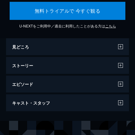
無料トライアルで 今すぐ観る
U-NEXTをご利用中／過去に利用したことがある方は
こちら
見どころ
ストーリー
エピソード
万引き家族
キャスト・スタッフ
120分
出演
治
リリー・フランキー
信代
安藤サクラ