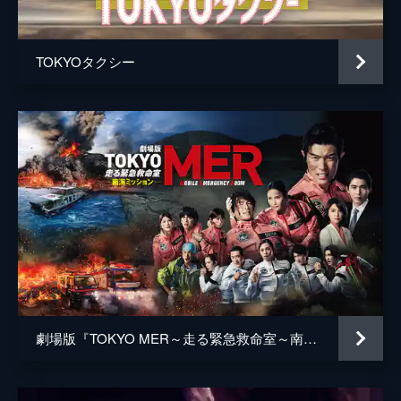
井上肇
蒔田彩珠
TOKYOタクシー
駄菓子屋店主
柄本明
堀春菜
溝口奈菜
安藤輪子
逢沢一夏
宮内桃子
橋本真実
まりゑ
劇場版『TOKYO MER～走る緊急救命室～南海ミッション』
瑛蓮
高木直子