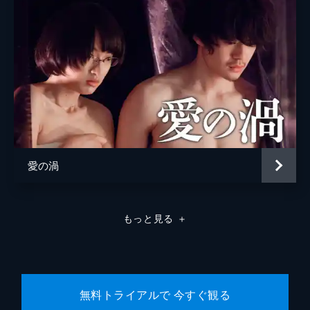
松浦慎一郎
友咲まどか
結城さなえ
森本のぶ
足立智充
笠井信輔
愛の渦
三上真奈
緒形直人
もっと見る
＋
森口瑤子
警察官
高良健吾
警察官
池脇千鶴
無料トライアルで 今すぐ観る
監督
是枝裕和