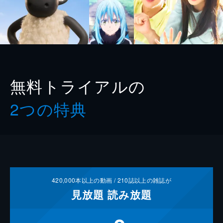
無料トライアルの
2つの特典
420,000
本以上の動画 /
210
誌以上の雑誌が
見放題
読み放題