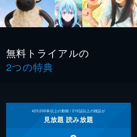
無料トライアルの
2つの特典
420,000
本以上の動画 /
210
誌以上の雑誌が
見放題
読み放題