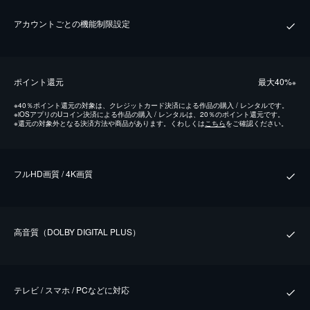
アカウントごとの機能制限設定
ポイント還元
最⼤40%
※
※
40％ポイント還元の対象は、クレジットカード決済による作品の購入 / レンタルです。
※
iOSアプリのUコイン決済による作品の購入 / レンタルは、20％のポイント還元です。
※
還元の対象外となる決済方法や商品があります。くわしくは
こちら
をご確認ください。
フルHD画質 / 4K画質
⾼⾳質（DOLBY DIGITAL PLUS）
テレビ / スマホ / PCなどに対応