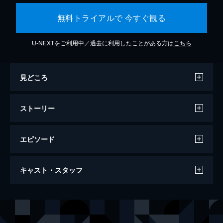
無料トライアルで 今すぐ観る
U-NEXTをご利用中／過去に利用したことがある方は
こちら
見どころ
ストーリー
エピソード
万引き家族
キャスト・スタッフ
120分
出演
治
リリー・フランキー
信代
安藤サクラ