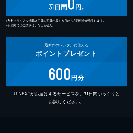
0
31
日間
円
※
※無料トライアル期間終了日の翌日が属する月から月額料金が発生します。
※日割りでのご請求はいたしません。
最新作の
レンタルに使える
ポイント
プレゼント
600
円分
U-NEXTがお届けするサービスを、31日間ゆっくりと
お試しください。