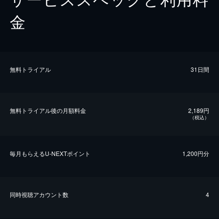
金
無料トライアル
31日間
無料トライアル後の⽉額料金
2,189円
（税込）
毎⽉もらえるU-NEXTポイント
1,200円分
同時視聴アカウント数
4