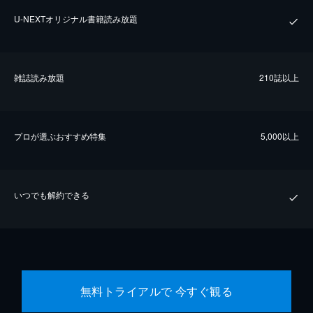
U-NEXTオリジナル書籍読み放題
雑誌読み放題
210誌以上
プロが選ぶおすすめ特集
5,000以上
いつでも解約できる
無料トライアルで 今すぐ観る