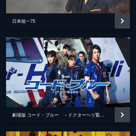
井上肇
蒔田彩珠
日本統一75
駄菓子屋店主
柄本明
堀春菜
溝口奈菜
安藤輪子
逢沢一夏
宮内桃子
橋本真実
まりゑ
劇場版 コード・ブルー －ドクターヘリ緊急救命－
瑛蓮
高木直子