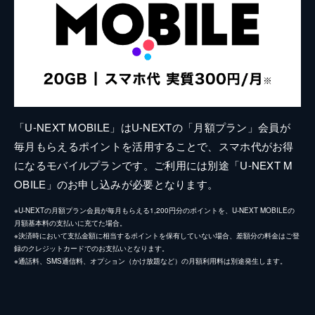
「U-NEXT MOBILE」はU-NEXTの「月額プラン」会員が
毎月もらえるポイントを活用することで、スマホ代がお得
になるモバイルプランです。ご利用には別途「U-NEXT M
OBILE」のお申し込みが必要となります。
※U-NEXTの月額プラン会員が毎月もらえる1,200円分のポイントを、U-NEXT MOBILEの
月額基本料の支払いに充てた場合。
※決済時において支払金額に相当するポイントを保有していない場合、差額分の料金はご登
録のクレジットカードでのお支払いとなります。
※通話料、SMS通信料、オプション（かけ放題など）の月額利用料は別途発生します。