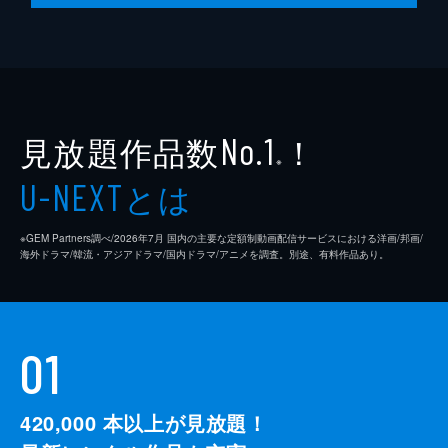
脚本
是枝裕和
音楽
細野晴臣
製作
石原隆
見放題作品数
！
依田巽
No.1
※
中江康人
とは
U-NEXT
※GEM Partners調べ/2026年7⽉ 国内の主要な定額制動画配信サービスにおける洋画/邦画/
海外ドラマ/韓流・アジアドラマ/国内ドラマ/アニメを調査。別途、有料作品あり。
01
420,000
本以上が見放題！