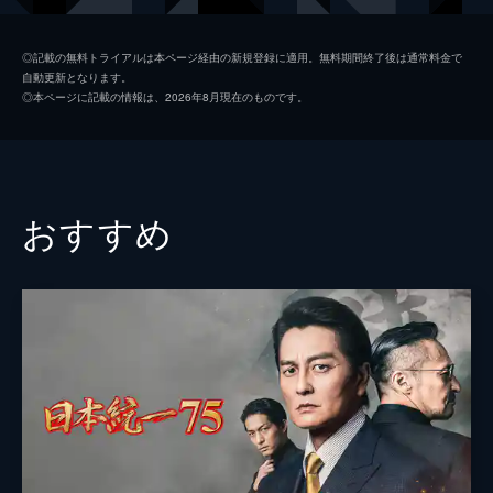
初枝
樹木希林
◎記載の無料トライアルは本ページ経由の新規登録に適用。無料期間終了後は通常料金で
自動更新となります。
亜紀
松岡茉優
◎本ページに記載の情報は、2026年8月現在のものです。
祥太
城桧吏
ゆり
佐々木みゆ
４番さん
池松壮亮
おすすめ
山田裕貴
片山萌美
黒田大輔
清水一彰
松岡依都美
毎熊克哉