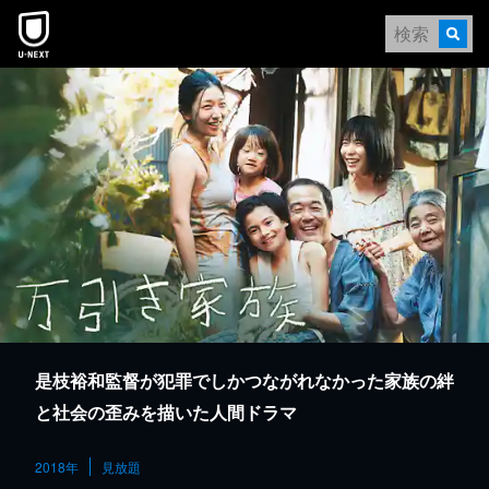
本文へスキップ
是枝裕和監督が犯罪でしかつながれなかった家族の絆
と社会の歪みを描いた人間ドラマ
2018年
見放題