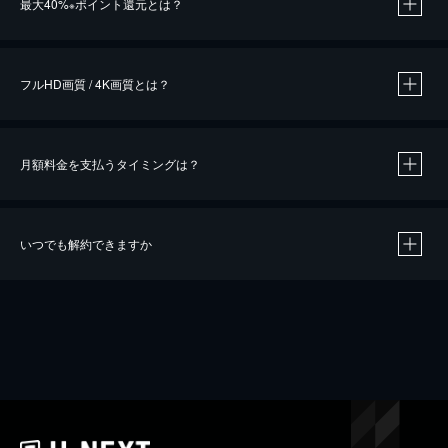
最大40%
ポイント還元とは？
※
※
作品によって必要なポイントが異なります。
フルHD画質 / 4K画質とは？
月額料金を支払うタイミングは？
※
40％ポイント還元の対象は、クレジットカード決済による作品の購入 / レンタルです。
※
iOSアプリのUコイン決済による作品の購入 / レンタルは、20％のポイント還元です。
※
還元の対象外となる決済方法や商品があります。くわしくは
こちら
をご確認ください。
いつでも解約できますか
こちら