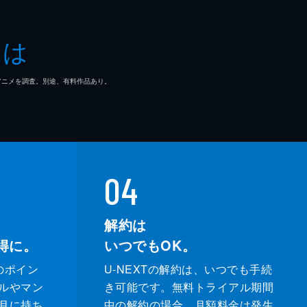
子
とは
一郎
マ/アニメを調査。別途、有料作品あり。
どか
なえ
ぶ
04
充
解約は
得に。
いつでもOK。
輔
のポイン
U-NEXTの解約は、いつでも手続
奈
ルやマン
き可能です。無料トライアル期間
月に持ち
中の解約の場合、月額料金は発生