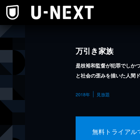
本文へスキップ
万引き家族
是枝裕和監督が犯罪でしか
と社会の歪みを描いた人間
2018年
見放題
無料トライアル