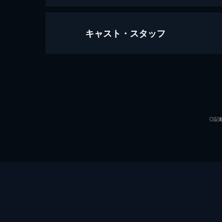
キャスト・スタッフ
万引き家族
120分
出演
◎記