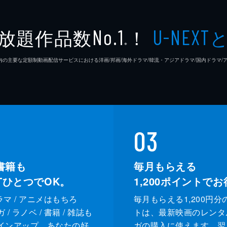
高木直
放題作品数
！
No.1
U-NEXT
※
松浦慎
26年7⽉ 国内の主要な定額制動画配信サービスにおける洋画/邦画/海外ドラマ/韓流・アジアドラマ/国内ドラ
友咲ま
結城さ
森本の
03
足立智
書籍も
毎月もらえる
XTひとつでOK。
1,200
ポイントでお
笠井信
ドラマ / アニメはもちろ
毎月もらえる1,200円分
三上真
/ ラノベ / 書籍 / 雑誌も
トは、最新映画のレンタ
インアップ。あなたの好
ガの購入に使えます。翌