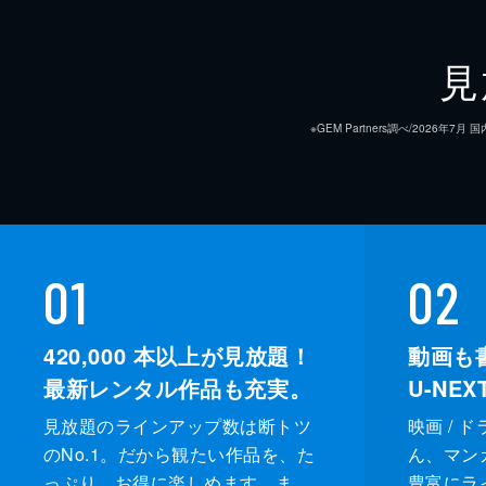
見
※GEM Partners調べ/20
01
02
420,000
本以上が見放題！
動画も
最新レンタル作品も充実。
U-NE
見放題のラインアップ数は断トツ
映画 / 
のNo.1。だから観たい作品を、た
ん、マンガ 
っぷり、お得に楽しめます。ま
豊富にラ