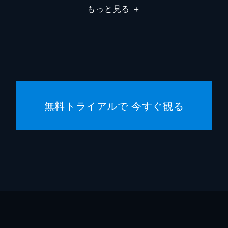
もっと見る
＋
駄菓子屋店主
柄本明
堀春菜
溝口奈
安藤輪
無料トライアルで 今すぐ観る
逢沢一
宮内桃
橋本真
まりゑ
瑛蓮