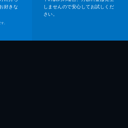
人
お好きな
しませんので安心してお試しくだ
さい。
子
です。
吾
鶴
和
和
臣