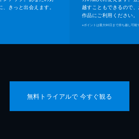
緒形直
に、きっと出会えます。
越すこともできるので、
作品にご利用ください。
森口瑤
※
ポイントは最大90日まで持ち越し可能
警察官
高良健
警察官
池脇千
是枝裕
是枝裕
無料トライアルで 今すぐ観る
細野晴
石原隆
依田巽