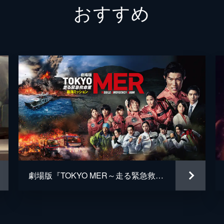
おすすめ
４番さん
池松壮
山田裕
片山萌
黒田大
清水一
松岡依
毎熊克
劇場版『TOKYO MER～走る緊急救命室～南海ミッション』
井上肇
蒔田彩