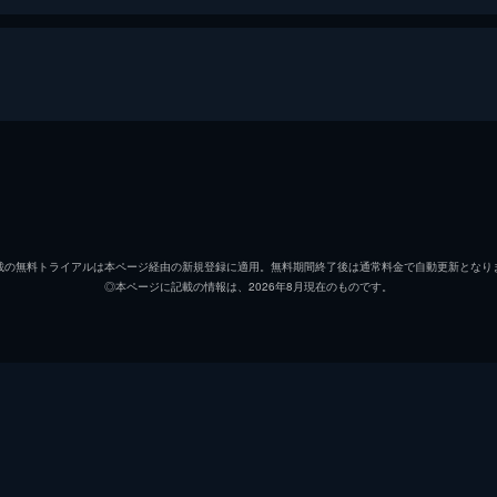
治
リリー
信代
安藤サ
載の無料トライアルは本ページ経由の新規登録に適用。無料期間終了後は通常料金で自動更新となり
◎本ページに記載の情報は、2026年8月現在のものです。
初枝
樹木希
亜紀
松岡茉
祥太
城桧吏
ゆり
佐々木