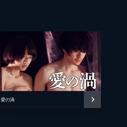
亮
貴
美
輔
彰
都美
哉
愛の渦
珠