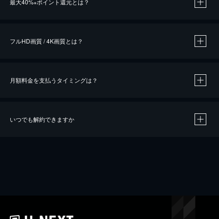
最大40%
ポイント還元とは？
※
※
作品によって必要なポイントが異なります。
フルHD画質 / 4K画質とは？
月額料金を支払うタイミングは？
※
40％ポイント還元の対象は、クレジットカード決済による作品の購入 / レンタルです。
※
iOSアプリのUコイン決済による作品の購入 / レンタルは、20％のポイント還元です。
※
還元の対象外となる決済方法や商品があります。くわしくは
こちら
をご確認ください。
いつでも解約できますか
こちら