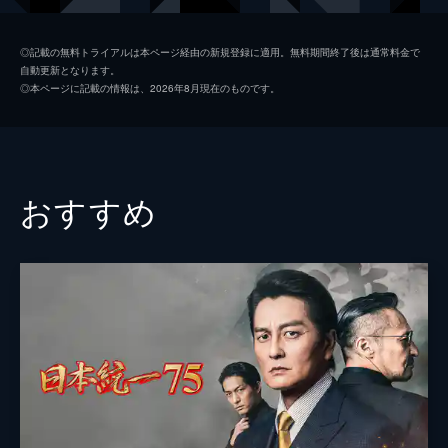
初枝
樹木希林
◎記載の無料トライアルは本ページ経由の新規登録に適用。無料期間終了後は通常料金で
自動更新となります。
亜紀
松岡茉優
◎本ページに記載の情報は、2026年8月現在のものです。
祥太
城桧吏
ゆり
佐々木みゆ
４番さん
池松壮亮
おすすめ
山田裕貴
片山萌美
黒田大輔
清水一彰
松岡依都美
毎熊克哉