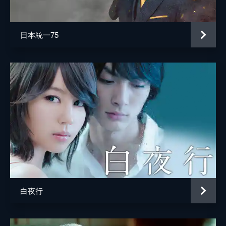
井上肇
蒔田彩珠
日本統一75
駄菓子屋店主
柄本明
堀春菜
溝口奈菜
安藤輪子
逢沢一夏
宮内桃子
橋本真実
まりゑ
白夜行
瑛蓮
高木直子