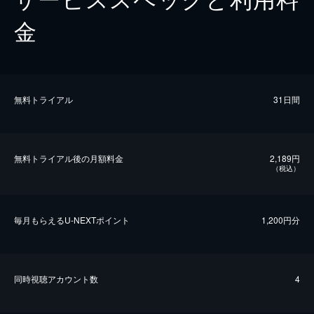
金
無料トライアル
31日間
無料トライアル後の⽉額料金
2,189円
（税込）
毎⽉もらえるU-NEXTポイント
1,200円分
同時視聴アカウント数
4