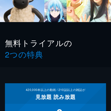
無料トライアルの
2つの特典
420,000
本以上の動画 /
210
誌以上の雑誌が
見放題
読み放題