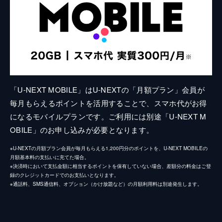
「U-NEXT MOBILE」はU-NEXTの「月額プラン」会員が
毎月もらえるポイントを活用することで、スマホ代がお得
になるモバイルプランです。ご利用には別途「U-NEXT M
OBILE」のお申し込みが必要となります。
※U-NEXTの月額プラン会員が毎月もらえる1,200円分のポイントを、U-NEXT MOBILEの
月額基本料の支払いに充てた場合。
※決済時において支払金額に相当するポイントを保有していない場合、差額分の料金はご登
録のクレジットカードでのお支払いとなります。
※通話料、SMS通信料、オプション（かけ放題など）の月額利用料は別途発生します。