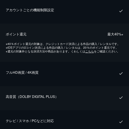
アカウントごとの機能制限設定
ポイント還元
最⼤40%
※
※
40％ポイント還元の対象は、クレジットカード決済による作品の購入 / レンタルです。
※
iOSアプリのUコイン決済による作品の購入 / レンタルは、20％のポイント還元です。
※
還元の対象外となる決済方法や商品があります。くわしくは
こちら
をご確認ください。
フルHD画質 / 4K画質
⾼⾳質（DOLBY DIGITAL PLUS）
テレビ / スマホ / PCなどに対応