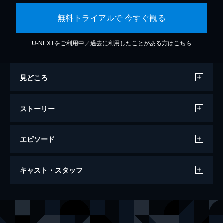
無料トライアルで 今すぐ観る
U-NEXTをご利用中／過去に利用したことがある方は
こちら
見どころ
ストーリー
エピソード
万引き家族
キャスト・スタッフ
120分
出演
治
リリー・フランキー
信代
安藤サクラ