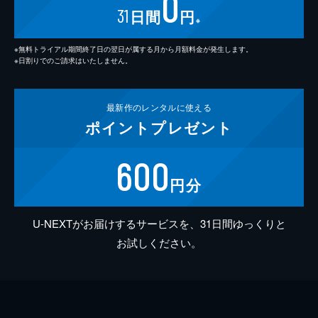
0
31
日間
円
※
※無料トライアル期間終了日の翌日が属する月から月額料金が発生します。
※日割りでのご請求はいたしません。
最新作の
レンタルに使える
ポイント
プレゼント
600
円分
U-NEXTがお届けするサービスを、31日間ゆっくりと
お試しください。