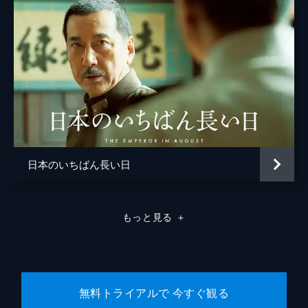
松浦慎一郎
友咲まどか
結城さなえ
森本のぶ
足立智充
笠井信輔
日本のいちばん長い日
三上真奈
緒形直人
もっと見る
＋
森口瑤子
警察官
高良健吾
警察官
池脇千鶴
無料トライアルで 今すぐ観る
監督
是枝裕和