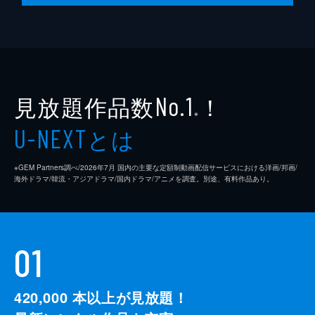
脚本
是枝裕和
音楽
細野晴臣
製作
石原隆
見放題作品数
！
依田巽
No.1
※
中江康人
とは
U-NEXT
※GEM Partners調べ/2026年7⽉ 国内の主要な定額制動画配信サービスにおける洋画/邦画/
海外ドラマ/韓流・アジアドラマ/国内ドラマ/アニメを調査。別途、有料作品あり。
01
420,000
本以上が見放題！