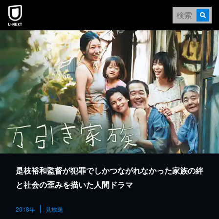
本文へスキップ
是枝裕和監督が犯罪でしかつながれなかった家族の絆
と社会の歪みを描いた人間ドラマ
2018年
見放題