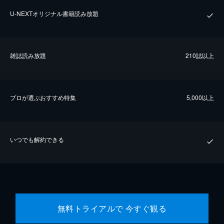
U-NEXTオリジナル書籍読み放題
雑誌読み放題
210誌以上
プロが選ぶおすすめ特集
5,000以上
いつでも解約できる
無料トライアルで 今すぐ観る