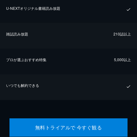
U-NEXTオリジナル書籍読み放題
雑誌読み放題
210誌以上
プロが選ぶおすすめ特集
5,000以上
いつでも解約できる
無料トライアルで 今すぐ観る