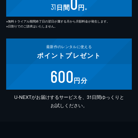
0
31
日間
円
※
※無料トライアル期間終了日の翌日が属する月から月額料金が発生します。
※日割りでのご請求はいたしません。
最新作の
レンタルに使える
ポイント
プレゼント
600
円分
U-NEXTがお届けするサービスを、31日間ゆっくりと
お試しください。