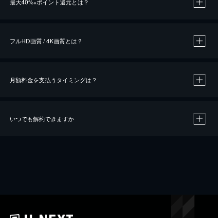
最大40%
ポイント還元とは？
※
※
作品によって必要なポイントが異なります。
フルHD画質 / 4K画質とは？
月額料金を支払うタイミングは？
※
40％ポイント還元の対象は、クレジットカード決済による作品の購入 / レンタルです。
※
iOSアプリのUコイン決済による作品の購入 / レンタルは、20％のポイント還元です。
※
還元の対象外となる決済方法や商品があります。くわしくは
こちら
をご確認ください。
いつでも解約できますか
こちら