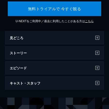
無料トライアルで 今すぐ観る
U-NEXTをご利用中／過去に利用したことがある方は
こちら
見どころ
ストーリー
エピソード
万引き家族
キャスト・スタッフ
120分
出演
治
リリー・フランキー
信代
安藤サクラ