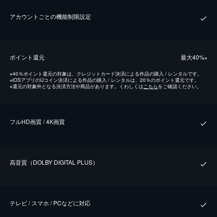
アカウントごとの機能制限設定
ポイント還元
最⼤40%
※
※
40％ポイント還元の対象は、クレジットカード決済による作品の購入 / レンタルです。
※
iOSアプリのUコイン決済による作品の購入 / レンタルは、20％のポイント還元です。
※
還元の対象外となる決済方法や商品があります。くわしくは
こちら
をご確認ください。
フルHD画質 / 4K画質
⾼⾳質（DOLBY DIGITAL PLUS）
テレビ / スマホ / PCなどに対応