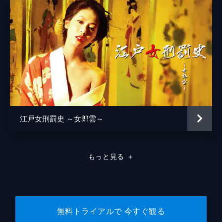
松浦慎一郎
友咲まどか
結城さなえ
森本のぶ
足立智充
笠井信輔
江戸女刑罰史 ～女郎雲～
三上真奈
緒形直人
もっと見る
＋
森口瑤子
警察官
高良健吾
警察官
池脇千鶴
無料トライアルで 今すぐ観る
監督
是枝裕和