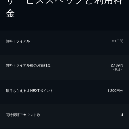
金
無料トライアル
31日間
無料トライアル後の⽉額料金
2,189円
（税込）
毎⽉もらえるU-NEXTポイント
1,200円分
同時視聴アカウント数
4