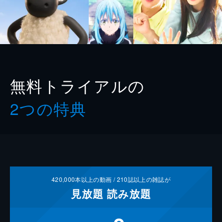
無料トライアルの
2つの特典
420,000
本以上の動画 /
210
誌以上の雑誌が
見放題
読み放題