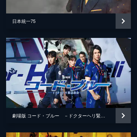
井上肇
蒔田彩珠
日本統一75
駄菓子屋店主
柄本明
堀春菜
溝口奈菜
安藤輪子
逢沢一夏
宮内桃子
橋本真実
まりゑ
劇場版 コード・ブルー －ドクターヘリ緊急救命－
瑛蓮
高木直子