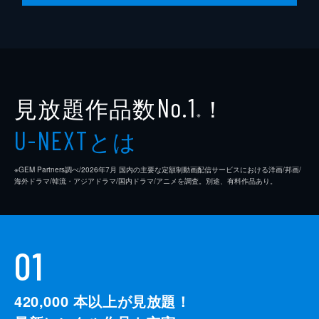
脚本
是枝裕和
音楽
細野晴臣
製作
石原隆
見放題作品数
！
依田巽
No.1
※
中江康人
とは
U-NEXT
※GEM Partners調べ/2026年7⽉ 国内の主要な定額制動画配信サービスにおける洋画/邦画/
海外ドラマ/韓流・アジアドラマ/国内ドラマ/アニメを調査。別途、有料作品あり。
01
420,000
本以上が見放題！