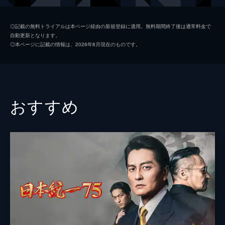
初枝
樹木希林
◎記載の無料トライアルは本ページ経由の新規登録に適用。無料期間終了後は通常料金で
自動更新となります。
亜紀
松岡茉優
◎本ページに記載の情報は、2026年8月現在のものです。
祥太
城桧吏
ゆり
佐々木みゆ
４番さん
池松壮亮
おすすめ
山田裕貴
片山萌美
黒田大輔
清水一彰
松岡依都美
毎熊克哉