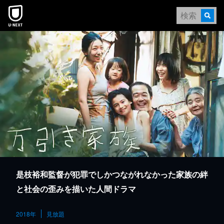
本文へスキップ
是枝裕和監督が犯罪でしかつながれなかった家族の絆
と社会の歪みを描いた人間ドラマ
2018年
見放題