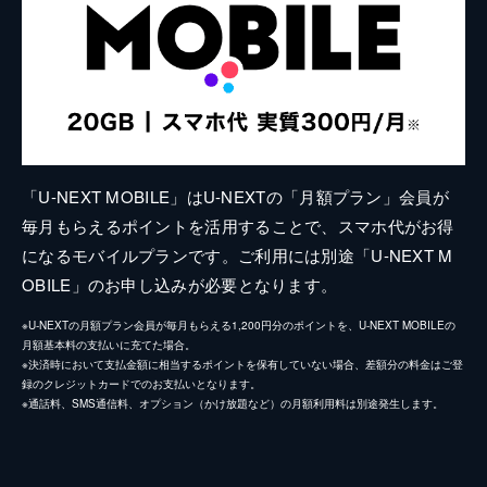
「U-NEXT MOBILE」はU-NEXTの「月額プラン」会員が
毎月もらえるポイントを活用することで、スマホ代がお得
になるモバイルプランです。ご利用には別途「U-NEXT M
OBILE」のお申し込みが必要となります。
※U-NEXTの月額プラン会員が毎月もらえる1,200円分のポイントを、U-NEXT MOBILEの
月額基本料の支払いに充てた場合。
※決済時において支払金額に相当するポイントを保有していない場合、差額分の料金はご登
録のクレジットカードでのお支払いとなります。
※通話料、SMS通信料、オプション（かけ放題など）の月額利用料は別途発生します。