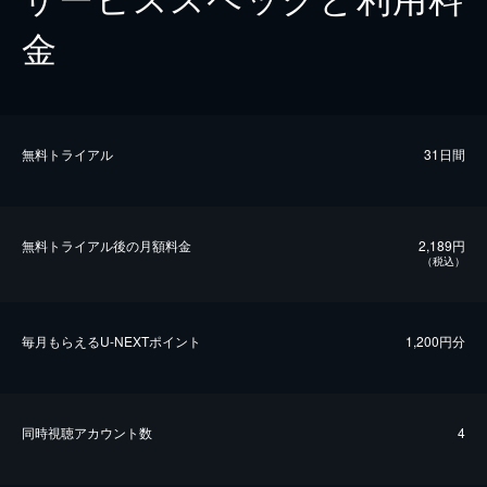
金
無料トライアル
31日間
無料トライアル後の⽉額料金
2,189円
（税込）
毎⽉もらえるU-NEXTポイント
1,200円分
同時視聴アカウント数
4