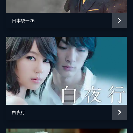
井上肇
蒔田彩珠
日本統一75
駄菓子屋店主
柄本明
堀春菜
溝口奈菜
安藤輪子
逢沢一夏
宮内桃子
橋本真実
まりゑ
白夜行
瑛蓮
高木直子