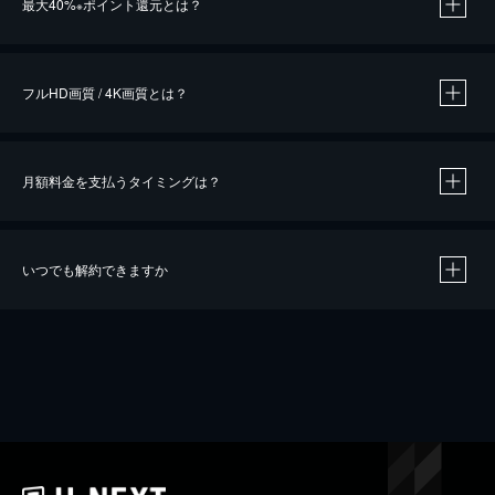
最大40%
ポイント還元とは？
※
※
作品によって必要なポイントが異なります。
フルHD画質 / 4K画質とは？
月額料金を支払うタイミングは？
※
40％ポイント還元の対象は、クレジットカード決済による作品の購入 / レンタルです。
※
iOSアプリのUコイン決済による作品の購入 / レンタルは、20％のポイント還元です。
※
還元の対象外となる決済方法や商品があります。くわしくは
こちら
をご確認ください。
いつでも解約できますか
こちら