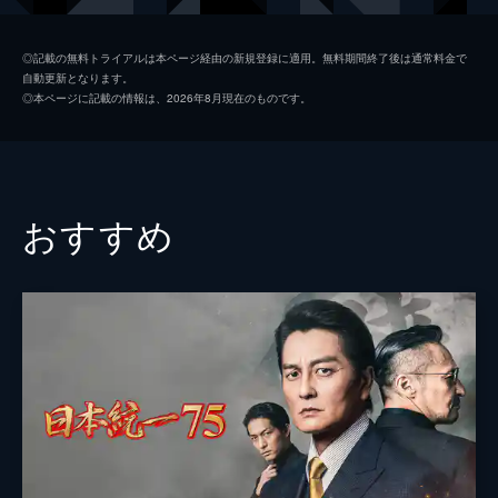
初枝
樹木希林
◎記載の無料トライアルは本ページ経由の新規登録に適用。無料期間終了後は通常料金で
自動更新となります。
亜紀
松岡茉優
◎本ページに記載の情報は、2026年8月現在のものです。
祥太
城桧吏
ゆり
佐々木みゆ
４番さん
池松壮亮
おすすめ
山田裕貴
片山萌美
黒田大輔
清水一彰
松岡依都美
毎熊克哉