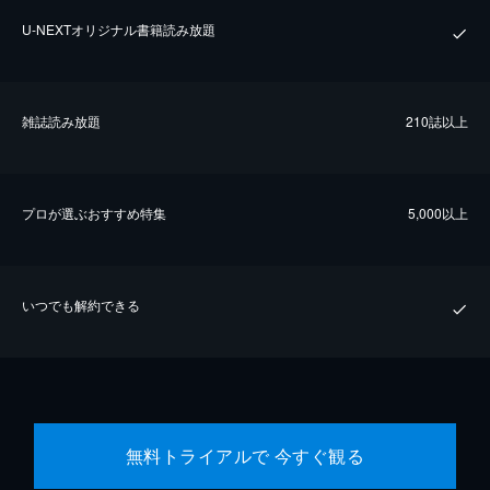
U-NEXTオリジナル書籍読み放題
雑誌読み放題
210誌以上
プロが選ぶおすすめ特集
5,000以上
いつでも解約できる
無料トライアルで 今すぐ観る