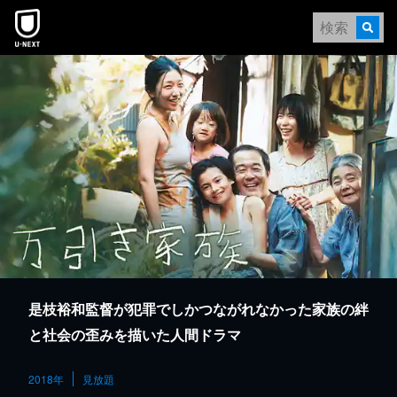
本文へスキップ
是枝裕和監督が犯罪でしかつながれなかった家族の絆
と社会の歪みを描いた人間ドラマ
2018年
見放題