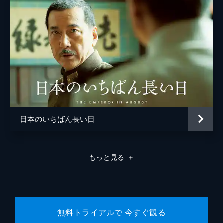
松浦慎一郎
友咲まどか
結城さなえ
森本のぶ
足立智充
笠井信輔
日本のいちばん長い日
三上真奈
緒形直人
もっと見る
＋
森口瑤子
警察官
高良健吾
警察官
池脇千鶴
無料トライアルで 今すぐ観る
監督
是枝裕和