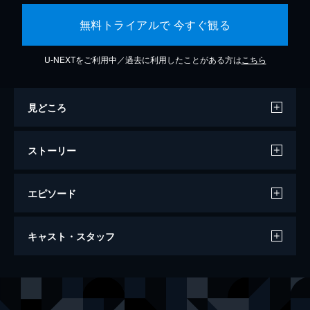
無料トライアルで 今すぐ観る
U-NEXTをご利用中／過去に利用したことがある方は
こちら
見どころ
ストーリー
エピソード
万引き家族
キャスト・スタッフ
120分
出演
治
リリー・フランキー
信代
安藤サクラ