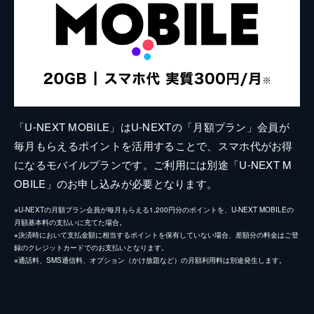
「U-NEXT MOBILE」はU-NEXTの「月額プラン」会員が
毎月もらえるポイントを活用することで、スマホ代がお得
になるモバイルプランです。ご利用には別途「U-NEXT M
OBILE」のお申し込みが必要となります。
※U-NEXTの月額プラン会員が毎月もらえる1,200円分のポイントを、U-NEXT MOBILEの
月額基本料の支払いに充てた場合。
※決済時において支払金額に相当するポイントを保有していない場合、差額分の料金はご登
録のクレジットカードでのお支払いとなります。
※通話料、SMS通信料、オプション（かけ放題など）の月額利用料は別途発生します。