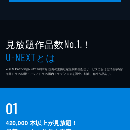
脚本
是枝裕和
音楽
細野晴臣
製作
石原隆
見放題作品数
！
依田巽
No.1
※
中江康人
とは
U-NEXT
※GEM Partners調べ/2026年7⽉ 国内の主要な定額制動画配信サービスにおける洋画/邦画/
海外ドラマ/韓流・アジアドラマ/国内ドラマ/アニメを調査。別途、有料作品あり。
01
420,000
本以上が見放題！