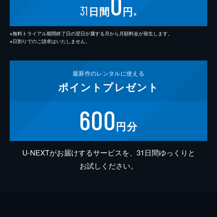
0
31
日間
円
※
※無料トライアル期間終了日の翌日が属する月から月額料金が発生します。
※日割りでのご請求はいたしません。
最新作の
レンタルに使える
ポイント
プレゼント
600
円分
U-NEXTがお届けするサービスを、31日間ゆっくりと
お試しください。