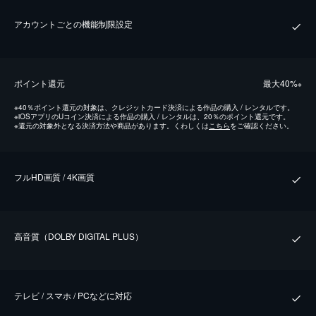
アカウントごとの機能制限設定
ポイント還元
最⼤40%
※
※
40％ポイント還元の対象は、クレジットカード決済による作品の購入 / レンタルです。
※
iOSアプリのUコイン決済による作品の購入 / レンタルは、20％のポイント還元です。
※
還元の対象外となる決済方法や商品があります。くわしくは
こちら
をご確認ください。
フルHD画質 / 4K画質
⾼⾳質（DOLBY DIGITAL PLUS）
テレビ / スマホ / PCなどに対応