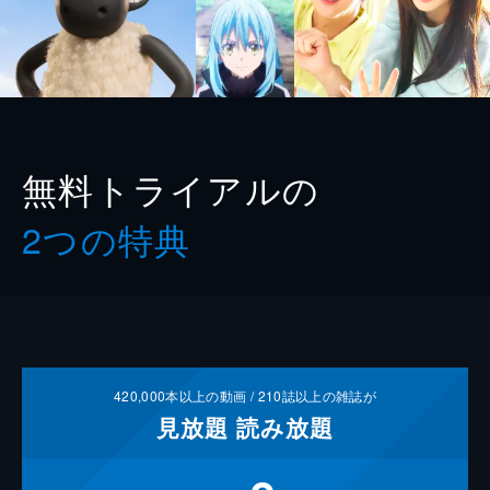
無料トライアルの
2つの特典
420,000
本以上の動画 /
210
誌以上の雑誌が
見放題
読み放題