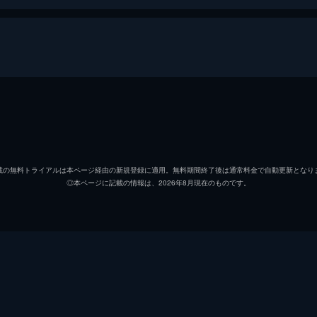
治
リリー
信代
安藤サ
載の無料トライアルは本ページ経由の新規登録に適用。無料期間終了後は通常料金で自動更新となり
◎本ページに記載の情報は、2026年8月現在のものです。
初枝
樹木希
亜紀
松岡茉
祥太
城桧吏
ゆり
佐々木