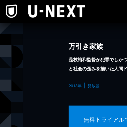
本文へスキップ
万引き家族
是枝裕和監督が犯罪でしか
と社会の歪みを描いた人間
2018年
見放題
無料トライアル