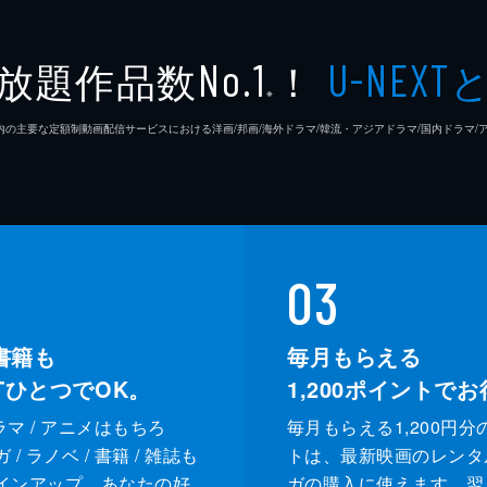
高木直
放題作品数
！
No.1
U-NEXT
※
松浦慎
26年7⽉ 国内の主要な定額制動画配信サービスにおける洋画/邦画/海外ドラマ/韓流・アジアドラマ/国内ドラ
友咲ま
結城さ
森本の
03
足立智
書籍も
毎月もらえる
XTひとつでOK。
1,200
ポイントでお
笠井信
ドラマ / アニメはもちろ
毎月もらえる1,200円分
三上真
/ ラノベ / 書籍 / 雑誌も
トは、最新映画のレンタ
インアップ。あなたの好
ガの購入に使えます。翌