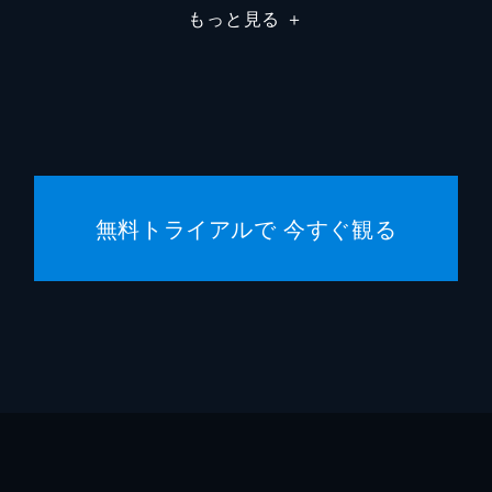
もっと見る
＋
駄菓子屋店主
柄本明
堀春菜
溝口奈
安藤輪
無料トライアルで 今すぐ観る
逢沢一
宮内桃
橋本真
まりゑ
瑛蓮