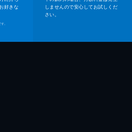
人
お好きな
しませんので安心してお試しくだ
さい。
子
です。
吾
鶴
和
和
臣