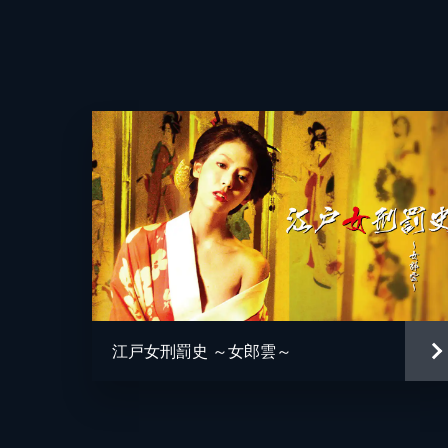
江戸女刑罰史 ～女郎雲～