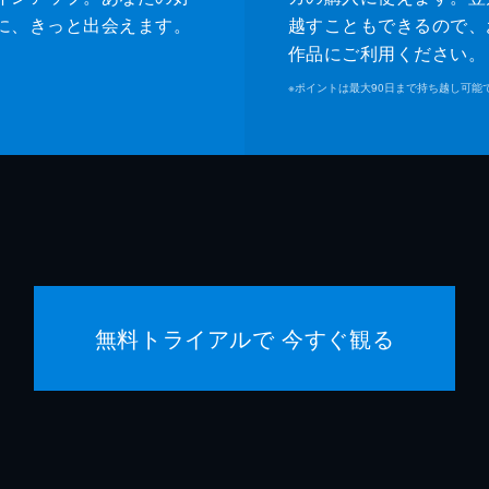
緒形直
に、きっと出会えます。
越すこともできるので、
作品にご利用ください。
森口瑤
※
ポイントは最大90日まで持ち越し可能
警察官
高良健
警察官
池脇千
是枝裕
是枝裕
無料トライアルで 今すぐ観る
細野晴
石原隆
依田巽