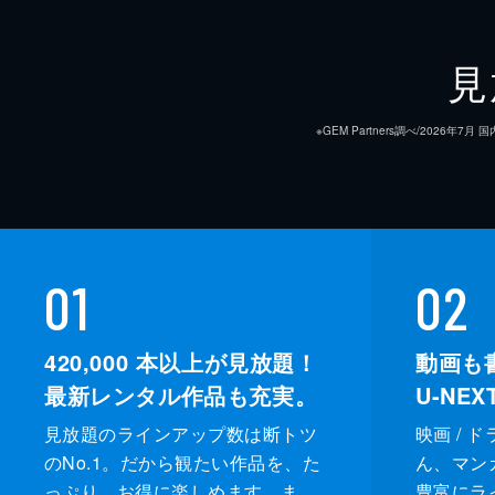
見
※GEM Partners調べ/20
01
02
420,000
本以上が見放題！
動画も
最新レンタル作品も充実。
U-NE
見放題のラインアップ数は断トツ
映画 / 
のNo.1。だから観たい作品を、た
ん、マンガ 
っぷり、お得に楽しめます。ま
豊富にラ