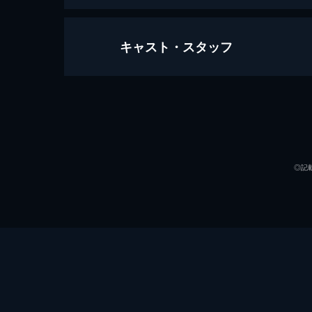
キャスト・スタッフ
万引き家族
120分
出演
◎記