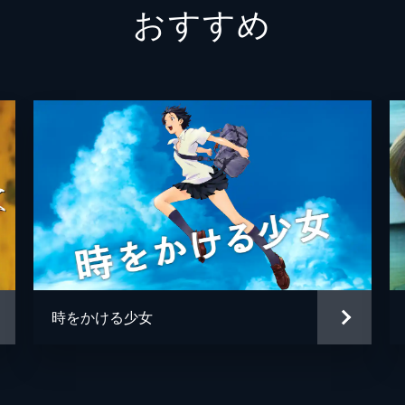
おすすめ
４番さん
池松壮
山田裕
片山萌
黒田大
清水一
松岡依
毎熊克
時をかける少女
井上肇
蒔田彩