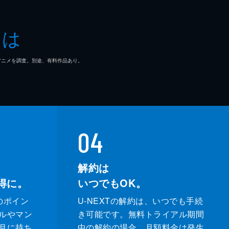
子
とは
一郎
マ/アニメを調査。別途、有料作品あり。
どか
なえ
ぶ
04
充
解約は
得に。
いつでもOK。
輔
のポイン
U-NEXTの解約は、いつでも手続
奈
ルやマン
き可能です。無料トライアル期間
月に持ち
中の解約の場合、月額料金は発生