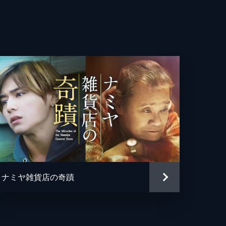
亮
貴
美
輔
彰
都美
哉
ナミヤ雑貨店の奇蹟
珠