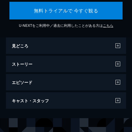
無料トライアルで 今すぐ観る
U-NEXTをご利用中／過去に利用したことがある方は
こちら
見どころ
ストーリー
エピソード
万引き家族
キャスト・スタッフ
120分
出演
治
リリー・フランキー
信代
安藤サクラ