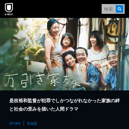
本文へスキップ
是枝裕和監督が犯罪でしかつながれなかった家族の絆
と社会の歪みを描いた人間ドラマ
2018年
見放題