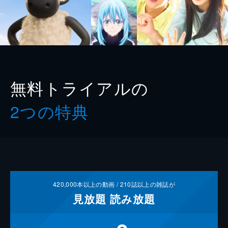
無料トライアルの
2つの特典
420,000
本以上の動画 /
210
誌以上の雑誌が
見放題
読み放題