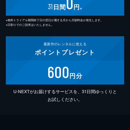
0
31
日間
円
※
※無料トライアル期間終了日の翌日が属する月から月額料金が発生します。
※日割りでのご請求はいたしません。
最新作の
レンタルに使える
ポイント
プレゼント
600
円分
U-NEXTがお届けするサービスを、31日間ゆっくりと
お試しください。