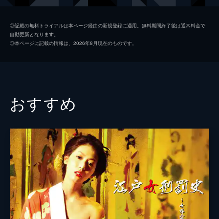
初枝
樹木希林
◎記載の無料トライアルは本ページ経由の新規登録に適用。無料期間終了後は通常料金で
自動更新となります。
亜紀
松岡茉優
◎本ページに記載の情報は、2026年8月現在のものです。
祥太
城桧吏
ゆり
佐々木みゆ
４番さん
池松壮亮
おすすめ
山田裕貴
片山萌美
黒田大輔
清水一彰
松岡依都美
毎熊克哉