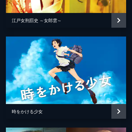
井上肇
蒔田彩珠
江戸女刑罰史 ～女郎雲～
駄菓子屋店主
柄本明
堀春菜
溝口奈菜
安藤輪子
逢沢一夏
宮内桃子
橋本真実
まりゑ
時をかける少女
瑛蓮
高木直子