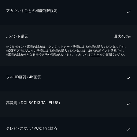
アカウントごとの機能制限設定
ポイント還元
最⼤40%
※
※
40％ポイント還元の対象は、クレジットカード決済による作品の購入 / レンタルです。
※
iOSアプリのUコイン決済による作品の購入 / レンタルは、20％のポイント還元です。
※
還元の対象外となる決済方法や商品があります。くわしくは
こちら
をご確認ください。
フルHD画質 / 4K画質
⾼⾳質（DOLBY DIGITAL PLUS）
テレビ / スマホ / PCなどに対応