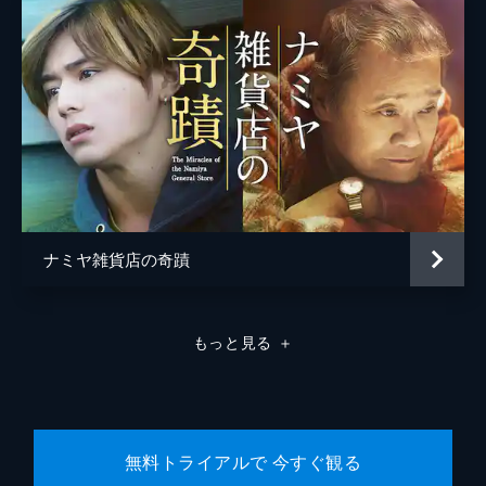
松浦慎一郎
友咲まどか
結城さなえ
森本のぶ
足立智充
笠井信輔
ナミヤ雑貨店の奇蹟
三上真奈
緒形直人
もっと見る
＋
森口瑤子
警察官
高良健吾
警察官
池脇千鶴
無料トライアルで 今すぐ観る
監督
是枝裕和