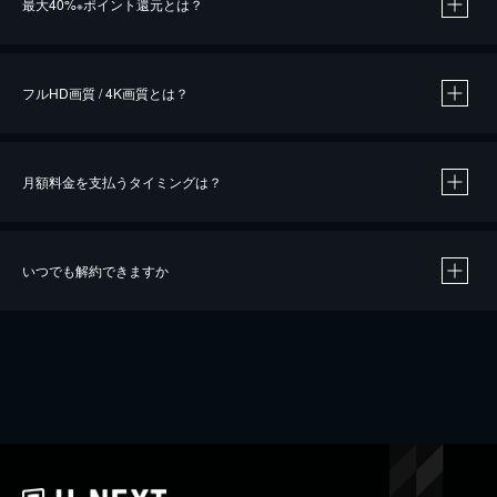
最大40%
ポイント還元とは？
※
※
作品によって必要なポイントが異なります。
フルHD画質 / 4K画質とは？
月額料金を支払うタイミングは？
※
40％ポイント還元の対象は、クレジットカード決済による作品の購入 / レンタルです。
※
iOSアプリのUコイン決済による作品の購入 / レンタルは、20％のポイント還元です。
※
還元の対象外となる決済方法や商品があります。くわしくは
こちら
をご確認ください。
いつでも解約できますか
こちら