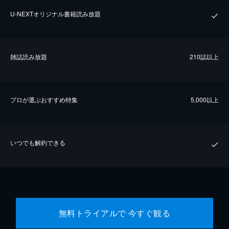
U-NEXTオリジナル書籍読み放題
雑誌読み放題
210誌以上
プロが選ぶおすすめ特集
5,000以上
いつでも解約できる
無料トライアルで 今すぐ観る