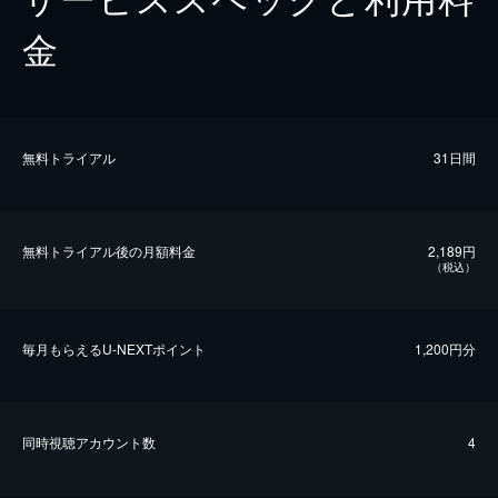
金
無料トライアル
31日間
無料トライアル後の⽉額料金
2,189円
（税込）
毎⽉もらえるU-NEXTポイント
1,200円分
同時視聴アカウント数
4