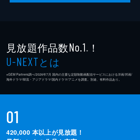
脚本
是枝裕和
音楽
細野晴臣
製作
石原隆
見放題作品数
！
依田巽
No.1
※
中江康人
とは
U-NEXT
※GEM Partners調べ/2026年7⽉ 国内の主要な定額制動画配信サービスにおける洋画/邦画/
海外ドラマ/韓流・アジアドラマ/国内ドラマ/アニメを調査。別途、有料作品あり。
01
420,000
本以上が見放題！