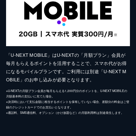
「U-NEXT MOBILE」はU-NEXTの「月額プラン」会員が
毎月もらえるポイントを活用することで、スマホ代がお得
になるモバイルプランです。ご利用には別途「U-NEXT M
OBILE」のお申し込みが必要となります。
※U-NEXTの月額プラン会員が毎月もらえる1,200円分のポイントを、U-NEXT MOBILEの
月額基本料の支払いに充てた場合。
※決済時において支払金額に相当するポイントを保有していない場合、差額分の料金はご登
録のクレジットカードでのお支払いとなります。
※通話料、SMS通信料、オプション（かけ放題など）の月額利用料は別途発生します。