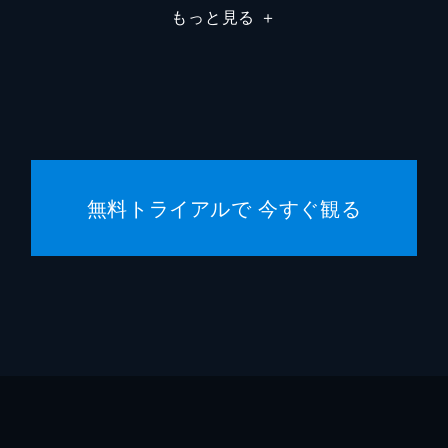
もっと見る
＋
駄菓子屋店主
柄本明
堀春菜
溝口奈
安藤輪
無料トライアルで 今すぐ観る
逢沢一
宮内桃
橋本真
まりゑ
瑛蓮