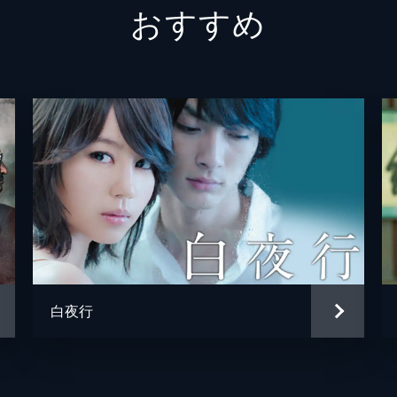
おすすめ
４番さん
池松壮
山田裕
片山萌
黒田大
清水一
松岡依
毎熊克
白夜行
井上肇
蒔田彩