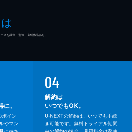
子
とは
一郎
マ/アニメを調査。別途、有料作品あり。
どか
なえ
ぶ
04
充
解約は
得に。
いつでもOK。
輔
のポイン
U-NEXTの解約は、いつでも手続
奈
ルやマン
き可能です。無料トライアル期間
月に持ち
中の解約の場合、月額料金は発生