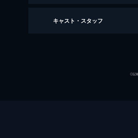
キャスト・スタッフ
万引き家族
120分
出演
◎記