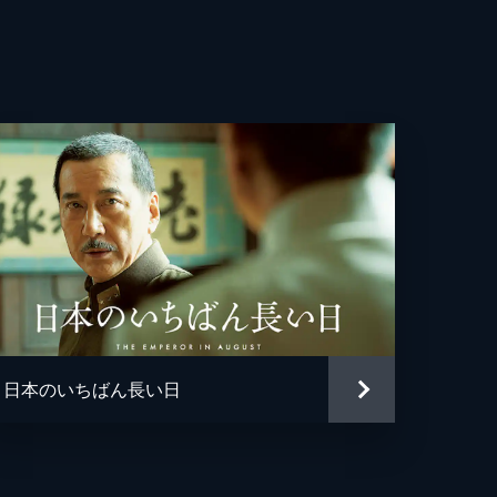
亮
貴
美
輔
彰
都美
哉
日本のいちばん長い日
珠