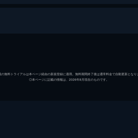
治
リリー
信代
安藤サ
載の無料トライアルは本ページ経由の新規登録に適用。無料期間終了後は通常料金で自動更新となり
◎本ページに記載の情報は、2026年8月現在のものです。
初枝
樹木希
亜紀
松岡茉
祥太
城桧吏
ゆり
佐々木