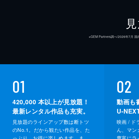
見
※GEM Partners調べ/20
01
02
420,000
本以上が見放題！
動画も
最新レンタル作品も充実。
U-NE
見放題のラインアップ数は断トツ
映画 / 
のNo.1。だから観たい作品を、た
ん、マンガ 
っぷり、お得に楽しめます。ま
豊富にラ