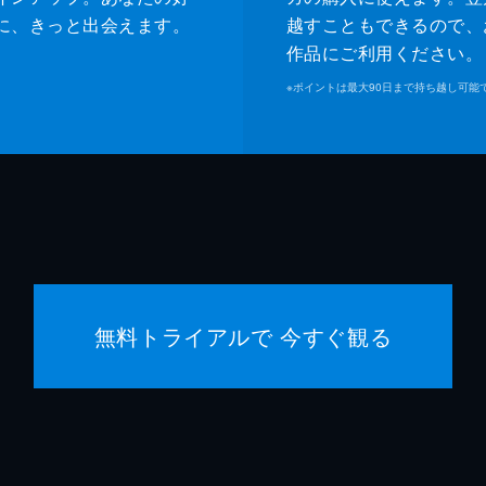
緒形直
に、きっと出会えます。
越すこともできるので、
作品にご利用ください。
森口瑤
※
ポイントは最大90日まで持ち越し可能
警察官
高良健
警察官
池脇千
是枝裕
是枝裕
無料トライアルで 今すぐ観る
細野晴
石原隆
依田巽