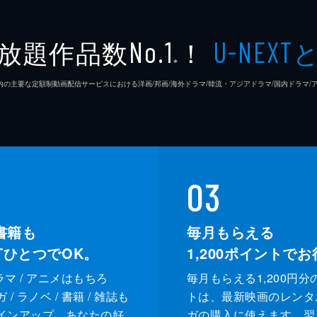
高木直
放題作品数
！
No.1
U-NEXT
※
松浦慎
26年7⽉ 国内の主要な定額制動画配信サービスにおける洋画/邦画/海外ドラマ/韓流・アジアドラマ/国内ドラ
友咲ま
結城さ
森本の
03
足立智
書籍も
毎月もらえる
XTひとつでOK。
1,200
ポイントでお
笠井信
ドラマ / アニメはもちろ
毎月もらえる1,200円分
三上真
/ ラノベ / 書籍 / 雑誌も
トは、最新映画のレンタ
インアップ。あなたの好
ガの購入に使えます。翌