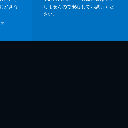
人
お好きな
しませんので安心してお試しくだ
さい。
子
です。
吾
鶴
和
和
臣