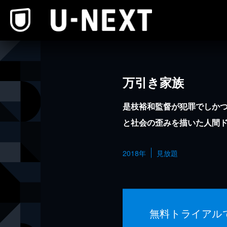
本文へスキップ
万引き家族
是枝裕和監督が犯罪でしか
と社会の歪みを描いた人間
2018年
見放題
無料トライアル