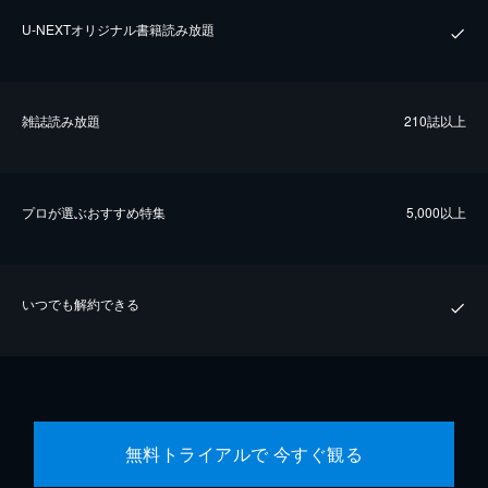
U-NEXTオリジナル書籍読み放題
雑誌読み放題
210誌以上
プロが選ぶおすすめ特集
5,000以上
いつでも解約できる
無料トライアルで 今すぐ観る