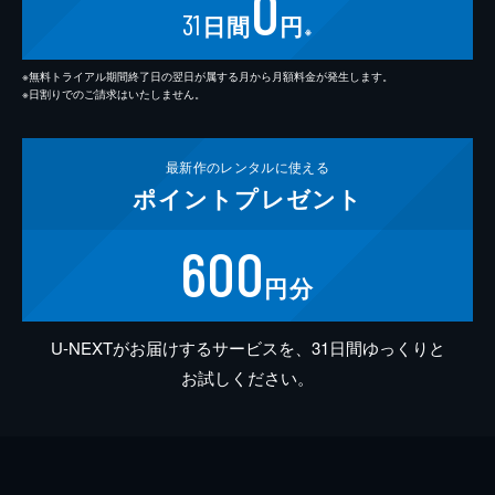
0
31
日間
円
※
※無料トライアル期間終了日の翌日が属する月から月額料金が発生します。
※日割りでのご請求はいたしません。
最新作の
レンタルに使える
ポイント
プレゼント
600
円分
U-NEXTがお届けするサービスを、31日間ゆっくりと
お試しください。