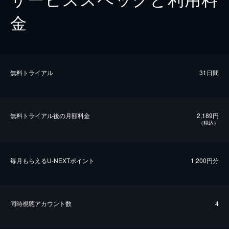
金
無料トライアル
31日間
無料トライアル後の⽉額料金
2,189円
（税込）
毎⽉もらえるU-NEXTポイント
1,200円分
同時視聴アカウント数
4