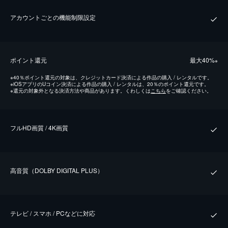
アカウントごとの機能制限設定
ポイント還元
最⼤40%
※
※
40％ポイント還元の対象は、クレジットカード決済による作品の購入 / レンタルです。
※
iOSアプリのUコイン決済による作品の購入 / レンタルは、20％のポイント還元です。
※
還元の対象外となる決済方法や商品があります。くわしくは
こちら
をご確認ください。
フルHD画質 / 4K画質
⾼⾳質（DOLBY DIGITAL PLUS）
テレビ / スマホ / PCなどに対応