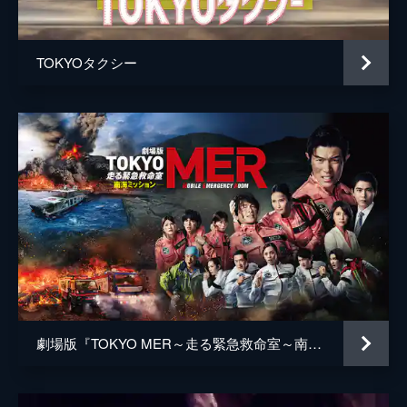
井上肇
蒔田彩珠
TOKYOタクシー
駄菓子屋店主
柄本明
堀春菜
溝口奈菜
安藤輪子
逢沢一夏
宮内桃子
橋本真実
まりゑ
劇場版『TOKYO MER～走る緊急救命室～南海ミッション』
瑛蓮
高木直子