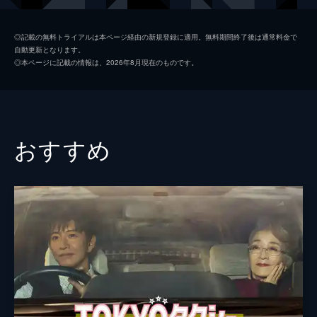
初枝
樹木希林
◎記載の無料トライアルは本ページ経由の新規登録に適用。無料期間終了後は通常料金で
自動更新となります。
亜紀
松岡茉優
◎本ページに記載の情報は、2026年8月現在のものです。
祥太
城桧吏
ゆり
佐々木みゆ
４番さん
池松壮亮
おすすめ
山田裕貴
片山萌美
黒田大輔
清水一彰
松岡依都美
毎熊克哉