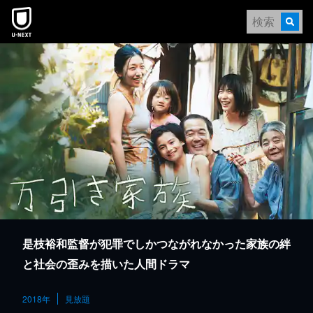
本文へスキップ
是枝裕和監督が犯罪でしかつながれなかった家族の絆
と社会の歪みを描いた人間ドラマ
2018年
見放題