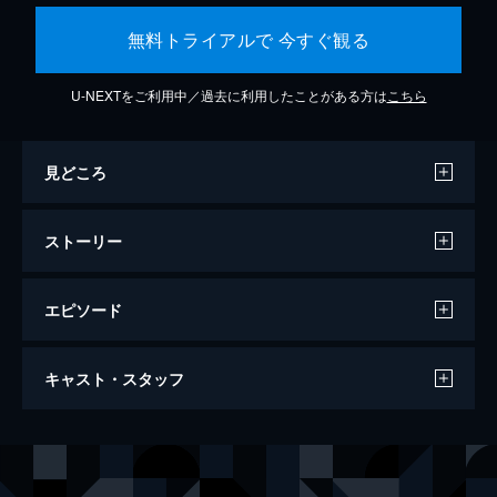
無料トライアルで 今すぐ観る
U-NEXTをご利用中／過去に利用したことがある方は
こちら
見どころ
ストーリー
エピソード
万引き家族
キャスト・スタッフ
120分
出演
治
リリー・フランキー
信代
安藤サクラ