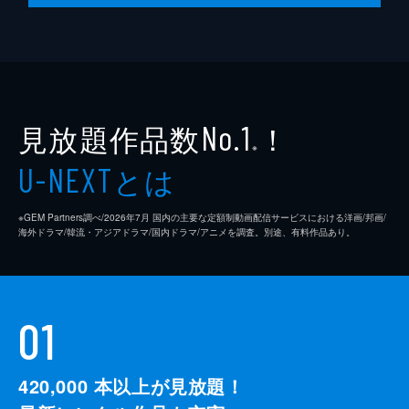
脚本
是枝裕和
音楽
細野晴臣
製作
石原隆
見放題作品数
！
依田巽
No.1
※
中江康人
とは
U-NEXT
※GEM Partners調べ/2026年7⽉ 国内の主要な定額制動画配信サービスにおける洋画/邦画/
海外ドラマ/韓流・アジアドラマ/国内ドラマ/アニメを調査。別途、有料作品あり。
01
420,000
本以上が見放題！