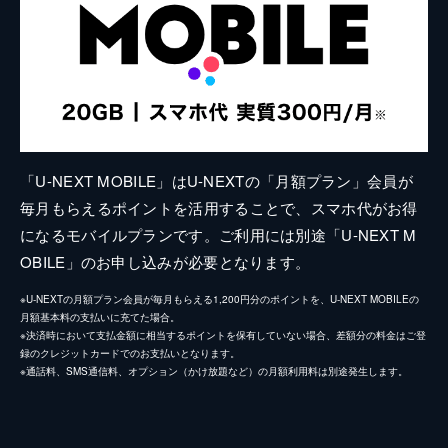
「U-NEXT MOBILE」はU-NEXTの「月額プラン」会員が
毎月もらえるポイントを活用することで、スマホ代がお得
になるモバイルプランです。ご利用には別途「U-NEXT M
OBILE」のお申し込みが必要となります。
※U-NEXTの月額プラン会員が毎月もらえる1,200円分のポイントを、U-NEXT MOBILEの
月額基本料の支払いに充てた場合。
※決済時において支払金額に相当するポイントを保有していない場合、差額分の料金はご登
録のクレジットカードでのお支払いとなります。
※通話料、SMS通信料、オプション（かけ放題など）の月額利用料は別途発生します。