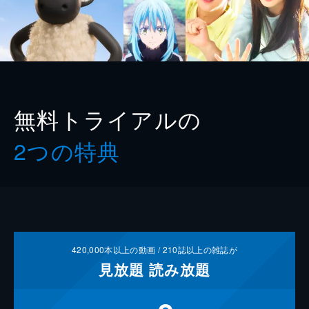
無料トライアルの
2つの特典
420,000
本以上の動画 /
210
誌以上の雑誌が
見放題
読み放題