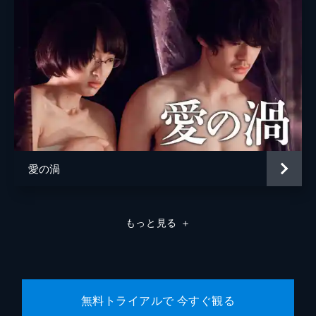
松浦慎一郎
友咲まどか
結城さなえ
森本のぶ
足立智充
笠井信輔
愛の渦
三上真奈
緒形直人
もっと見る
＋
森口瑤子
警察官
高良健吾
警察官
池脇千鶴
無料トライアルで 今すぐ観る
監督
是枝裕和