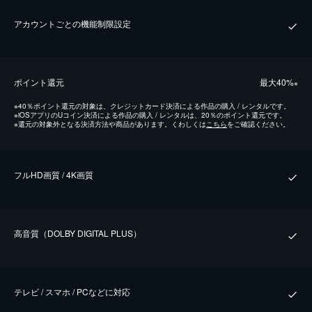
アカウントごとの機能制限設定
ポイント還元
最⼤40%
※
※
40％ポイント還元の対象は、クレジットカード決済による作品の購入 / レンタルです。
※
iOSアプリのUコイン決済による作品の購入 / レンタルは、20％のポイント還元です。
※
還元の対象外となる決済方法や商品があります。くわしくは
こちら
をご確認ください。
フルHD画質 / 4K画質
⾼⾳質（DOLBY DIGITAL PLUS）
テレビ / スマホ / PCなどに対応