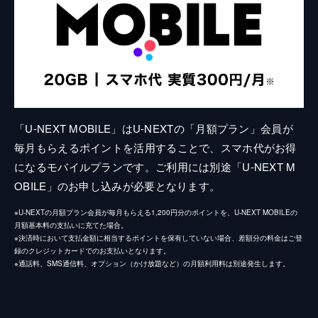
「U-NEXT MOBILE」はU-NEXTの「月額プラン」会員が
毎月もらえるポイントを活用することで、スマホ代がお得
になるモバイルプランです。ご利用には別途「U-NEXT M
OBILE」のお申し込みが必要となります。
※U-NEXTの月額プラン会員が毎月もらえる1,200円分のポイントを、U-NEXT MOBILEの
月額基本料の支払いに充てた場合。
※決済時において支払金額に相当するポイントを保有していない場合、差額分の料金はご登
録のクレジットカードでのお支払いとなります。
※通話料、SMS通信料、オプション（かけ放題など）の月額利用料は別途発生します。