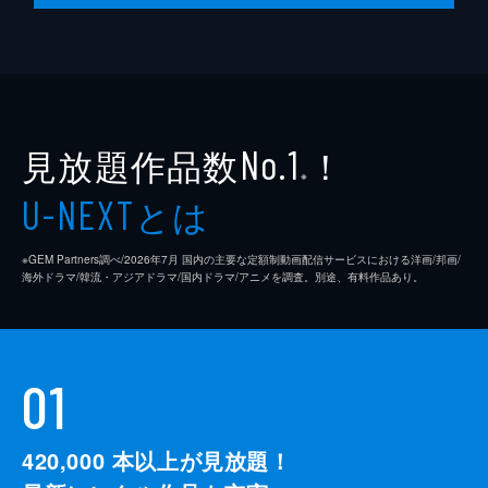
脚本
是枝裕和
音楽
細野晴臣
製作
石原隆
見放題作品数
！
依田巽
No.1
※
中江康人
とは
U-NEXT
※GEM Partners調べ/2026年7⽉ 国内の主要な定額制動画配信サービスにおける洋画/邦画/
海外ドラマ/韓流・アジアドラマ/国内ドラマ/アニメを調査。別途、有料作品あり。
01
420,000
本以上が見放題！