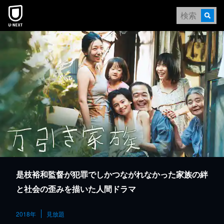
本文へスキップ
是枝裕和監督が犯罪でしかつながれなかった家族の絆
と社会の歪みを描いた人間ドラマ
2018年
見放題