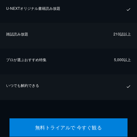
U-NEXTオリジナル書籍読み放題
雑誌読み放題
210誌以上
プロが選ぶおすすめ特集
5,000以上
いつでも解約できる
無料トライアルで 今すぐ観る