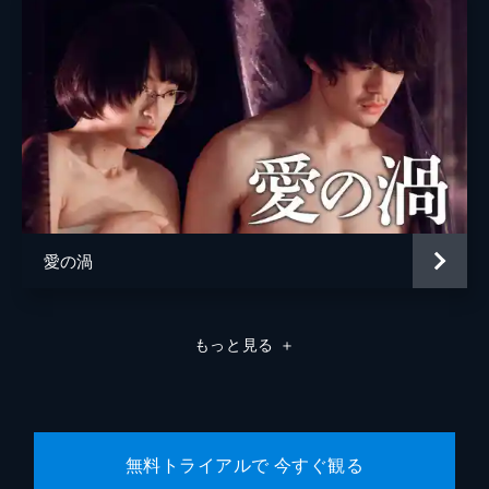
松浦慎一郎
友咲まどか
結城さなえ
森本のぶ
足立智充
笠井信輔
愛の渦
三上真奈
緒形直人
もっと見る
＋
森口瑤子
警察官
高良健吾
警察官
池脇千鶴
無料トライアルで 今すぐ観る
監督
是枝裕和