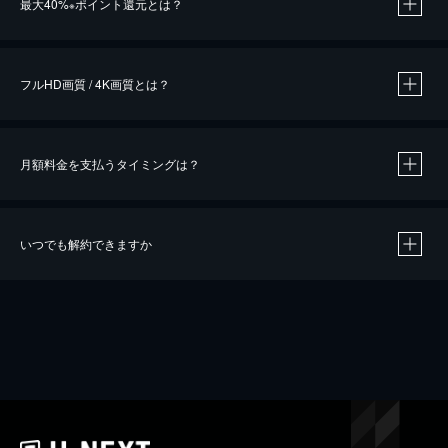
最大40%
ポイント還元とは？
※
※
作品によって必要なポイントが異なります。
フルHD画質 / 4K画質とは？
月額料金を支払うタイミングは？
※
40％ポイント還元の対象は、クレジットカード決済による作品の購入 / レンタルです。
※
iOSアプリのUコイン決済による作品の購入 / レンタルは、20％のポイント還元です。
※
還元の対象外となる決済方法や商品があります。くわしくは
こちら
をご確認ください。
いつでも解約できますか
こちら