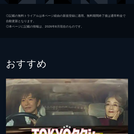
初枝
樹木希林
◎記載の無料トライアルは本ページ経由の新規登録に適用。無料期間終了後は通常料金で
自動更新となります。
亜紀
松岡茉優
◎本ページに記載の情報は、2026年8月現在のものです。
祥太
城桧吏
ゆり
佐々木みゆ
４番さん
池松壮亮
おすすめ
山田裕貴
片山萌美
黒田大輔
清水一彰
松岡依都美
毎熊克哉