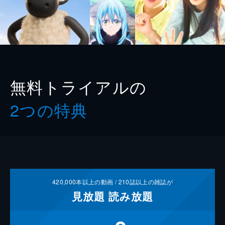
無料トライアルの
2つの特典
420,000
本以上の動画 /
210
誌以上の雑誌が
見放題
読み放題