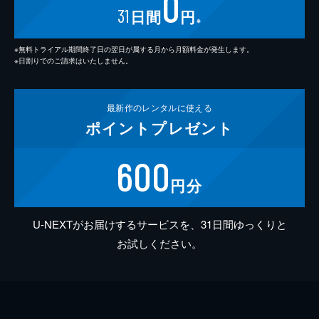
0
31
日間
円
※
※無料トライアル期間終了日の翌日が属する月から月額料金が発生します。
※日割りでのご請求はいたしません。
最新作の
レンタルに使える
ポイント
プレゼント
600
円分
U-NEXTがお届けするサービスを、31日間ゆっくりと
お試しください。