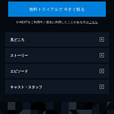
無料トライアルで 今すぐ観る
U-NEXTをご利用中／過去に利用したことがある方は
こちら
見どころ
ストーリー
エピソード
万引き家族
キャスト・スタッフ
120分
出演
治
リリー・フランキー
信代
安藤サクラ