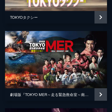
井上肇
蒔田彩珠
TOKYOタクシー
駄菓子屋店主
柄本明
堀春菜
溝口奈菜
安藤輪子
逢沢一夏
宮内桃子
橋本真実
まりゑ
劇場版『TOKYO MER～走る緊急救命室～南海ミッション』
瑛蓮
高木直子