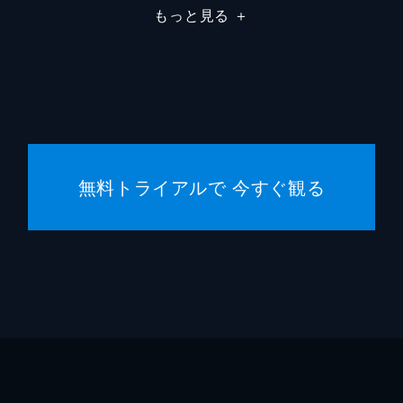
もっと見る
＋
駄菓子屋店主
柄本明
堀春菜
溝口奈
安藤輪
無料トライアルで 今すぐ観る
逢沢一
宮内桃
橋本真
まりゑ
瑛蓮