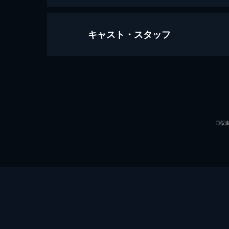
キャスト・スタッフ
万引き家族
120分
出演
◎記