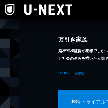
本文へスキップ
万引き家族
是枝裕和監督が犯罪でしか
と社会の歪みを描いた人間
2018年
見放題
無料トライアル