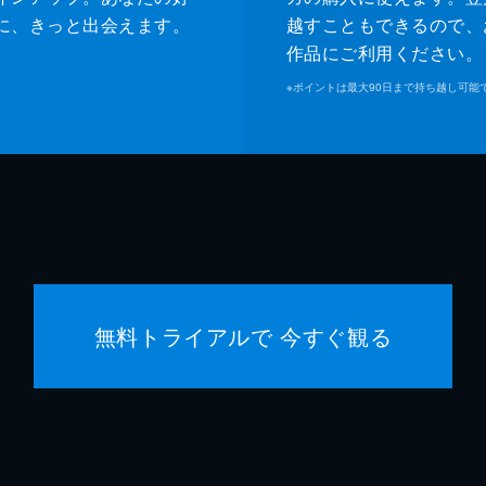
緒形直
に、きっと出会えます。
越すこともできるので、
作品にご利用ください。
森口瑤
※
ポイントは最大90日まで持ち越し可能
警察官
高良健
警察官
池脇千
是枝裕
是枝裕
無料トライアルで 今すぐ観る
細野晴
石原隆
依田巽