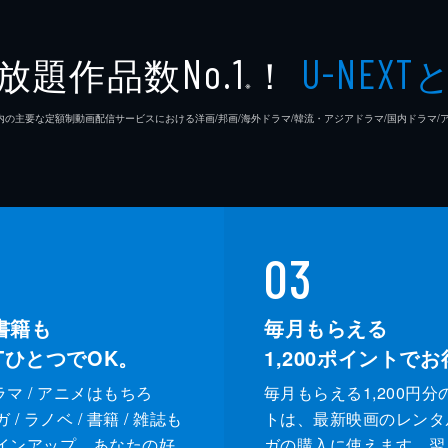
高木直
放題作品数
！
No.1
U-NEXT
※
松浦慎
26年7⽉ 国内の主要な定額制動画配信サービスにおける洋画/邦画/海外ドラマ/韓流・アジアドラマ/国内ドラ
友咲ま
結城さ
森本の
03
足立智
書籍も
毎月もらえる
XTひとつでOK。
1,200
ポイントでお
笠井信
ドラマ / アニメはもちろ
毎月もらえる1,200円分
三上真
/ ラノベ / 書籍 / 雑誌も
トは、最新映画のレンタ
インアップ。あなたの好
ガの購入に使えます。翌