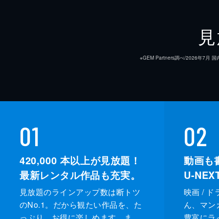
見
※GEM Partners調べ/20
01
02
420,000
本以上が見放題！
動画も
最新レンタル作品も充実。
U-NE
見放題のラインアップ数は断トツ
映画 / 
のNo.1。だから観たい作品を、た
ん、マンガ 
っぷり、お得に楽しめます。ま
豊富にラ