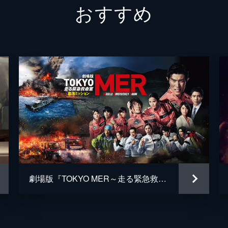
おすすめ
４番さん
池松壮
山田裕
片山萌
黒田大
清水一
松岡依
毎熊克
劇場版『TOKYO MER～走る緊急救命室～南海ミッション』
井上肇
蒔田彩