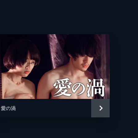
亮
貴
美
輔
彰
都美
哉
愛の渦
珠