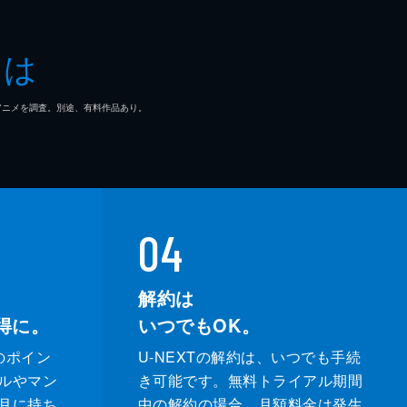
子
とは
一郎
マ/アニメを調査。別途、有料作品あり。
どか
なえ
ぶ
04
充
解約は
得に。
いつでもOK。
輔
のポイン
U-NEXTの解約は、いつでも手続
奈
ルやマン
き可能です。無料トライアル期間
月に持ち
中の解約の場合、月額料金は発生