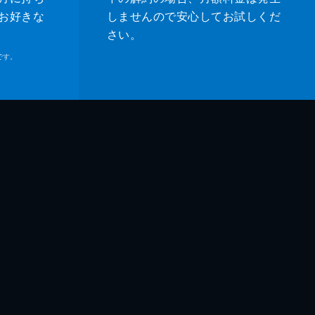
人
お好きな
しませんので安心してお試しくだ
さい。
子
です。
吾
鶴
和
和
臣