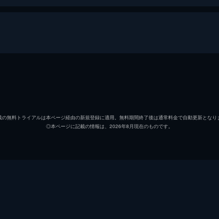
治
リリー
信代
安藤サ
載の無料トライアルは本ページ経由の新規登録に適用。無料期間終了後は通常料金で自動更新となり
◎本ページに記載の情報は、2026年8月現在のものです。
初枝
樹木希
亜紀
松岡茉
祥太
城桧吏
ゆり
佐々木