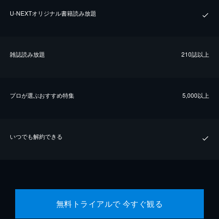
U-NEXTオリジナル書籍読み放題
雑誌読み放題
210誌以上
プロが選ぶおすすめ特集
5,000以上
いつでも解約できる
無料トライアルで 今すぐ観る