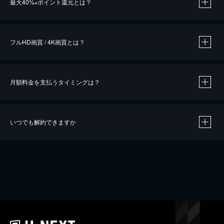
最大40%
ポイント還元とは？
※
※
作品によって必要なポイントが異なります。
フルHD画質 / 4K画質とは？
月額料金を支払うタイミングは？
※
40％ポイント還元の対象は、クレジットカード決済による作品の購入 / レンタルです。
※
iOSアプリのUコイン決済による作品の購入 / レンタルは、20％のポイント還元です。
※
還元の対象外となる決済方法や商品があります。くわしくは
こちら
をご確認ください。
いつでも解約できますか
こちら