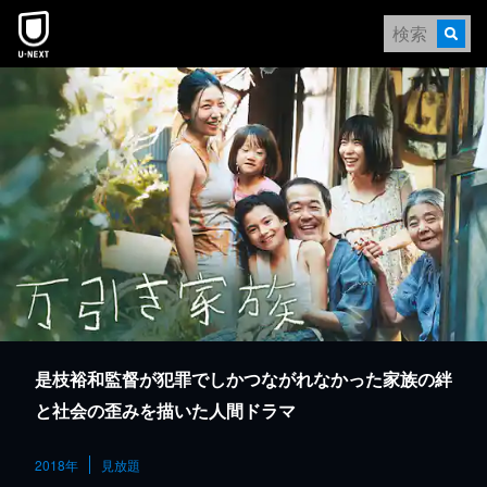
本文へスキップ
是枝裕和監督が犯罪でしかつながれなかった家族の絆
と社会の歪みを描いた人間ドラマ
2018年
見放題