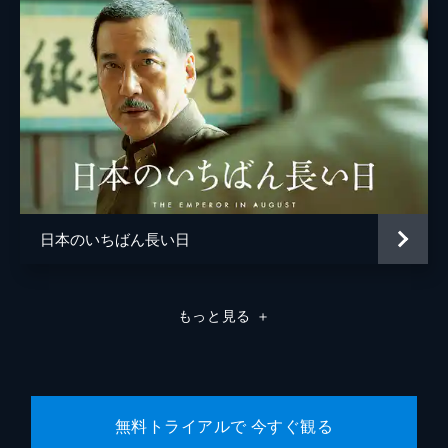
松浦慎一郎
友咲まどか
結城さなえ
森本のぶ
足立智充
笠井信輔
日本のいちばん長い日
三上真奈
緒形直人
もっと見る
＋
森口瑤子
警察官
高良健吾
警察官
池脇千鶴
無料トライアルで 今すぐ観る
監督
是枝裕和