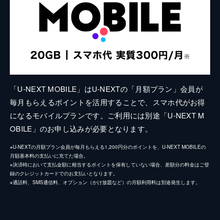
「U-NEXT MOBILE」はU-NEXTの「月額プラン」会員が
毎月もらえるポイントを活用することで、スマホ代がお得
になるモバイルプランです。ご利用には別途「U-NEXT M
OBILE」のお申し込みが必要となります。
※U-NEXTの月額プラン会員が毎月もらえる1,200円分のポイントを、U-NEXT MOBILEの
月額基本料の支払いに充てた場合。
※決済時において支払金額に相当するポイントを保有していない場合、差額分の料金はご登
録のクレジットカードでのお支払いとなります。
※通話料、SMS通信料、オプション（かけ放題など）の月額利用料は別途発生します。