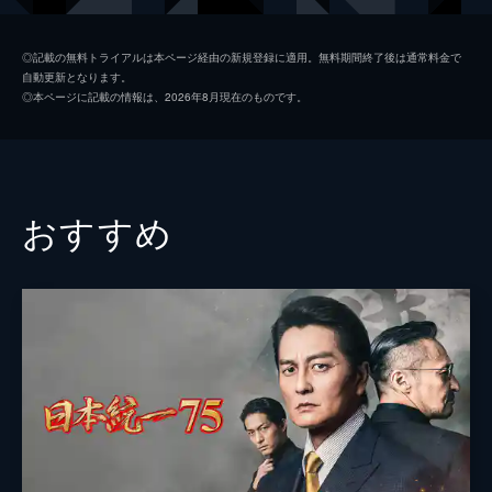
初枝
樹木希林
◎記載の無料トライアルは本ページ経由の新規登録に適用。無料期間終了後は通常料金で
自動更新となります。
亜紀
松岡茉優
◎本ページに記載の情報は、2026年8月現在のものです。
祥太
城桧吏
ゆり
佐々木みゆ
４番さん
池松壮亮
おすすめ
山田裕貴
片山萌美
黒田大輔
清水一彰
松岡依都美
毎熊克哉