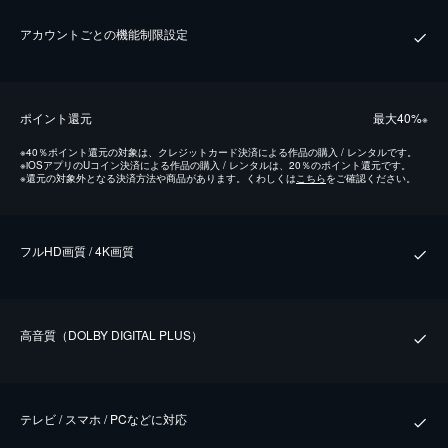
アカウントごとの機能制限設定
ポイント還元
最⼤40%
※
※
40％ポイント還元の対象は、クレジットカード決済による作品の購入 / レンタルです。
※
iOSアプリのUコイン決済による作品の購入 / レンタルは、20％のポイント還元です。
※
還元の対象外となる決済方法や商品があります。くわしくは
こちら
をご確認ください。
フルHD画質 / 4K画質
⾼⾳質（DOLBY DIGITAL PLUS）
テレビ / スマホ / PCなどに対応