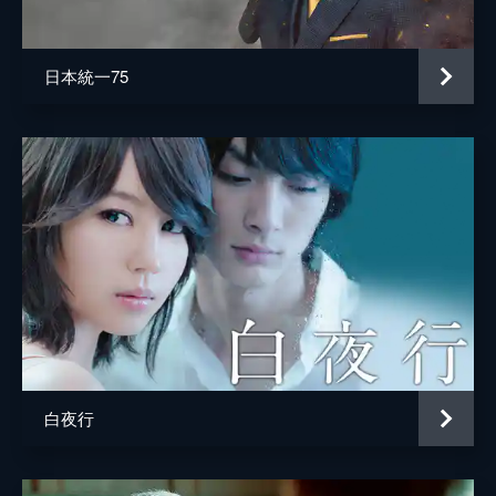
井上肇
蒔田彩珠
日本統一75
駄菓子屋店主
柄本明
堀春菜
溝口奈菜
安藤輪子
逢沢一夏
宮内桃子
橋本真実
まりゑ
白夜行
瑛蓮
高木直子