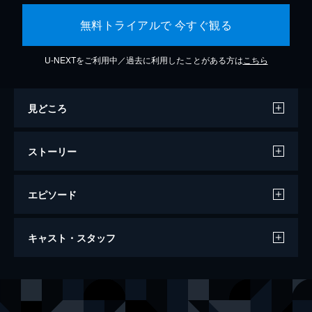
無料トライアルで 今すぐ観る
U-NEXTをご利用中／過去に利用したことがある方は
こちら
見どころ
ストーリー
エピソード
万引き家族
キャスト・スタッフ
120分
出演
治
リリー・フランキー
信代
安藤サクラ