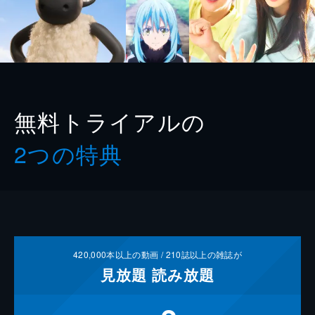
無料トライアルの
2つの特典
420,000
本以上の動画 /
210
誌以上の雑誌が
見放題
読み放題