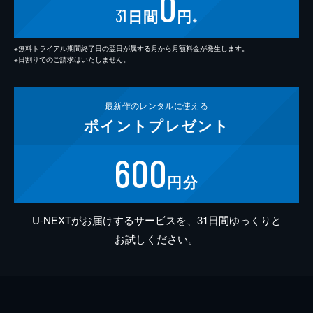
0
31
日間
円
※
※無料トライアル期間終了日の翌日が属する月から月額料金が発生します。
※日割りでのご請求はいたしません。
最新作の
レンタルに使える
ポイント
プレゼント
600
円分
U-NEXTがお届けするサービスを、31日間ゆっくりと
お試しください。