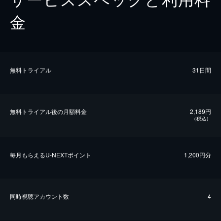
金
無料トライアル
31日間
無料トライアル後の⽉額料金
2,189円
（税込）
毎⽉もらえるU-NEXTポイント
1,200円分
同時視聴アカウント数
4