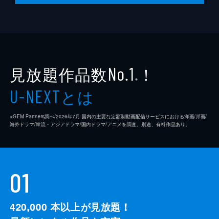
脚本
是枝裕和
音楽
細野晴臣
製作
石原隆
見放題作品数
！
依田巽
No.1
※
中江康人
とは
U-NEXT
※GEM Partners調べ/2026年7⽉ 国内の主要な定額制動画配信サービスにおける洋画/邦画/
海外ドラマ/韓流・アジアドラマ/国内ドラマ/アニメを調査。別途、有料作品あり。
01
420,000
本以上が見放題！