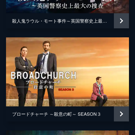
る。そんな時、彼女は謎めいたトゥイの同級
生・ジェイミーと面会する機会を得るが...。
58分
殺人鬼ラウル・モート事件～英国警察史上最大の捜査
第５話
ジェイミーが万引きで逮捕され、ロビンは盗
品をトゥイに運んでいるのではないかと疑
う。一方、マットは男たちを集めてトゥイを
探す山狩りを開始する。しかし、それが彼女
を追い詰め、悲劇を招く。
59分
第６話
ロビンにだけ真実を告げるというマット。彼
の家を訪れたロビンは、衝撃の事実を聞かさ
れる。そして、トゥイは山中で出産の時を迎
える。トゥイを救ったロビンは少女暴行の現
場を突き止め、事件の真相が明らかになる。
ブロードチャーチ ～殺意の町～ SEASON３
59分