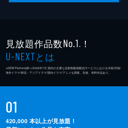
見放題作品数
！
No.1
※
とは
U-NEXT
※GEM Partners調べ/2026年7⽉ 国内の主要な定額制動画配信サービスにおける洋画/邦画/
海外ドラマ/韓流・アジアドラマ/国内ドラマ/アニメを調査。別途、有料作品あり。
01
420,000
本以上が見放題！