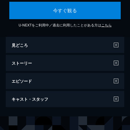
今すぐ観る
U-NEXTをご利用中／過去に利用したことがある方は
こちら
見どころ
ストーリー
エピソード
第１話
キャスト・スタッフ
ニュージーランドの田舎町・レイクトップの
湖で、12歳の少女・トゥイが発見された。彼
女は妊娠していることが判明するが、何も語
出演
ロビン・グリフィン
エリザベス・モス
らない。同じ頃、町外れに数台のコンテナと
アル・パーカー
デヴィッド・ウェンハム