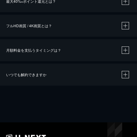
最大40%
ポイント還元とは？
※
※
作品によって必要なポイントが異なります。
フルHD画質 / 4K画質とは？
月額料金を支払うタイミングは？
※
40％ポイント還元の対象は、クレジットカード決済による作品の購入 / レンタルです。
※
iOSアプリのUコイン決済による作品の購入 / レンタルは、20％のポイント還元です。
※
還元の対象外となる決済方法や商品があります。くわしくは
こちら
をご確認ください。
いつでも解約できますか
こちら