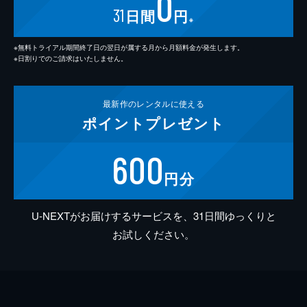
0
31
日間
円
※
※無料トライアル期間終了日の翌日が属する月から月額料金が発生します。
※日割りでのご請求はいたしません。
最新作の
レンタルに使える
ポイント
プレゼント
600
円分
U-NEXTがお届けするサービスを、31日間ゆっくりと
お試しください。