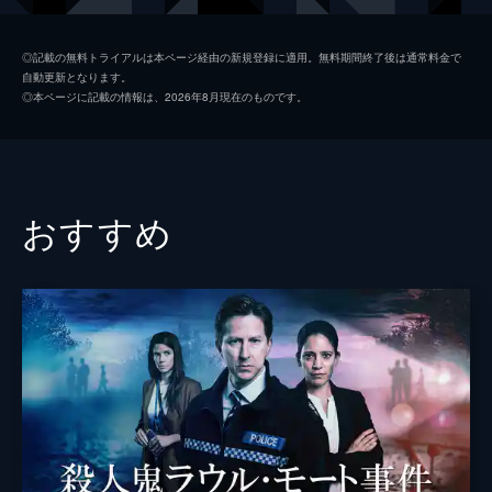
数人の女性が到着し...。
59分
マット・ミッチャム
ピーター・ミュラン
第２話
◎記載の無料トライアルは本ページ経由の新規登録に適用。無料期間終了後は通常料金で
自動更新となります。
パラダイスのコンテナを訪れた後、愛馬と愛
ＧＪ
ホリー・ハンター
◎本ページに記載の情報は、2026年8月現在のものです。
犬を残して失踪してしまったトゥイ。町中の
ジョノ・ミッチャム
トーマス・Ｍ・ライト
総力を挙げた大捜索でもトゥイを見つけ出す
ことはできなかった。そして、ロビンは児童
監督
ジェーン・カンピオン
虐待の過去を持つザニックを疑い...。
57分
ガース・デイヴィス
おすすめ
第３話
トゥイの捜索が続くなか、容疑者のザニック
が遺書を残して自殺をした。だが、ロビンは
その死に不自然なものを感じていた。そんな
ある日、マットがパラダイスに住みついた女
たちのコミューンを訪れるが...。
59分
第４話
ロビンにはレイプされて妊娠したという過去
があった。街のバーで居合わせた当時の加害
者に暴行した彼女は、休暇を余儀なくされ