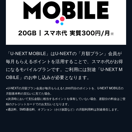
「U-NEXT MOBILE」はU-NEXTの「月額プラン」会員が
毎月もらえるポイントを活用することで、スマホ代がお得
になるモバイルプランです。ご利用には別途「U-NEXT M
OBILE」のお申し込みが必要となります。
※U-NEXTの月額プラン会員が毎月もらえる1,200円分のポイントを、U-NEXT MOBILEの
月額基本料の支払いに充てた場合。
※決済時において支払金額に相当するポイントを保有していない場合、差額分の料金はご登
録のクレジットカードでのお支払いとなります。
※通話料、SMS通信料、オプション（かけ放題など）の月額利用料は別途発生します。