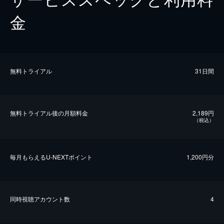
金
無料トライアル
31日間
無料トライアル後の⽉額料金
2,189円
（税込）
毎⽉もらえるU-NEXTポイント
1,200円分
同時視聴アカウント数
4