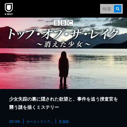
本文へスキップ
少女失踪の裏に隠された欲望と、事件を追う捜査官を
襲う謎を描くミステリー
2013年
オーストラリア...
見放題