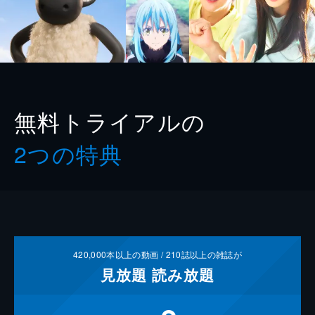
無料トライアルの
2つの特典
420,000
本以上の動画 /
210
誌以上の雑誌が
見放題
読み放題