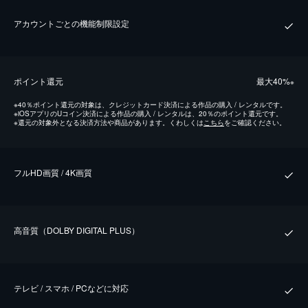
アカウントごとの機能制限設定
ポイント還元
最⼤40%
※
※
40％ポイント還元の対象は、クレジットカード決済による作品の購入 / レンタルです。
※
iOSアプリのUコイン決済による作品の購入 / レンタルは、20％のポイント還元です。
※
還元の対象外となる決済方法や商品があります。くわしくは
こちら
をご確認ください。
フルHD画質 / 4K画質
⾼⾳質（DOLBY DIGITAL PLUS）
テレビ / スマホ / PCなどに対応