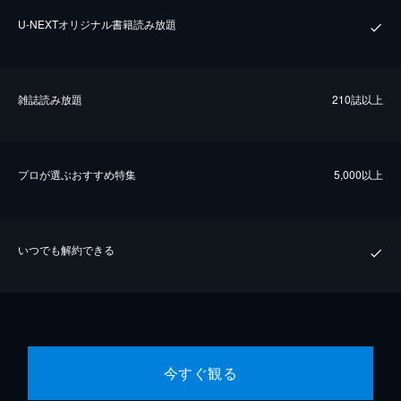
U-NEXTオリジナル書籍読み放題
雑誌読み放題
210誌以上
プロが選ぶおすすめ特集
5,000以上
いつでも解約できる
今すぐ観る