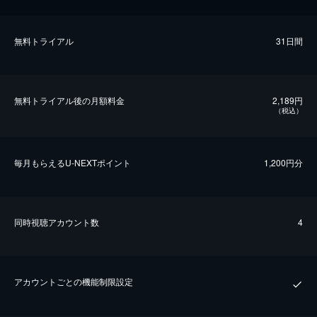
無料トライアル
31日間
無料トライアル後の⽉額料金
2,189円
（税込）
毎⽉もらえるU-NEXTポイント
1,200円分
同時視聴アカウント数
4
アカウントごとの機能制限設定