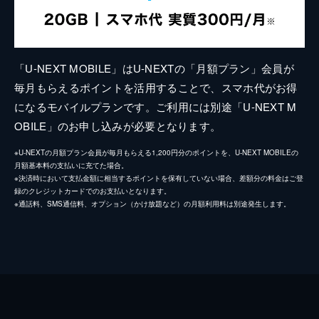
「U-NEXT MOBILE」はU-NEXTの「月額プラン」会員が
毎月もらえるポイントを活用することで、スマホ代がお得
になるモバイルプランです。ご利用には別途「U-NEXT M
OBILE」のお申し込みが必要となります。
※U-NEXTの月額プラン会員が毎月もらえる1,200円分のポイントを、U-NEXT MOBILEの
月額基本料の支払いに充てた場合。
※決済時において支払金額に相当するポイントを保有していない場合、差額分の料金はご登
録のクレジットカードでのお支払いとなります。
※通話料、SMS通信料、オプション（かけ放題など）の月額利用料は別途発生します。