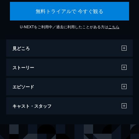
無料トライアルで 今すぐ観る
U-NEXTをご利用中／過去に利用したことがある方は
こちら
見どころ
ストーリー
エピソード
アリー/ スター誕生
キャスト・スタッフ
136分
出演
ジャクソン・メイン
ブラッドリー・クーパー
アリー
レディー・ガガ