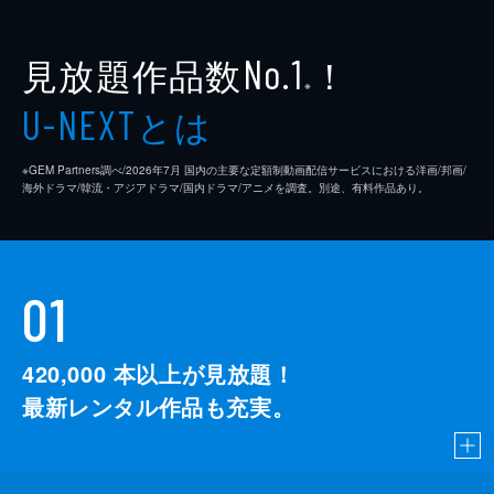
見放題作品数
！
No.1
※
とは
U-NEXT
※GEM Partners調べ/2026年7⽉ 国内の主要な定額制動画配信サービスにおける洋画/邦画/
海外ドラマ/韓流・アジアドラマ/国内ドラマ/アニメを調査。別途、有料作品あり。
01
420,000
本以上が見放題！
最新レンタル作品も充実。