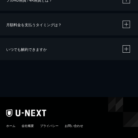
月額料金を支払うタイミングは？
※
40％ポイント還元の対象は、クレジットカード決済による作品の購入 / レンタルです。
※
iOSアプリのUコイン決済による作品の購入 / レンタルは、20％のポイント還元です。
※
還元の対象外となる決済方法や商品があります。くわしくは
こちら
をご確認ください。
いつでも解約できますか
こちら
ホーム
会社概要
プライバシー
お問い合わせ