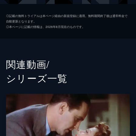
ロレンツォ
アンドリュー・ダイス・クレイ
◎記載の無料トライアルは本ページ経由の新規登録に適用。無料期間終了後は通常料金で
自動更新となります。
ジョージ・“ヌードルス”・ストーン
デイヴ・シャペル
◎本ページに記載の情報は、2026年8月現在のものです。
ボビー
サム・エリオット
レズ
ラフィ・ガヴロン
ラモン
アンソニー・ラモス
関連動画/
ロン・リフキン
シリーズ⼀覧
バリー・シャバカ・ヘンリー
マイケル・ハーネイ
マイケル・Ｄ・ロバーツ
グレッグ・グランバーグ
ウィリアム・ベリ