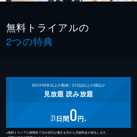
無料トライアルの
2つの特典
420,000
本以上の動画 /
210
誌以上の雑誌が
見放題
読み放題
0
31
日間
円
※
※無料トライアル期間終了日の翌日が属する月から月額料金が発生します。