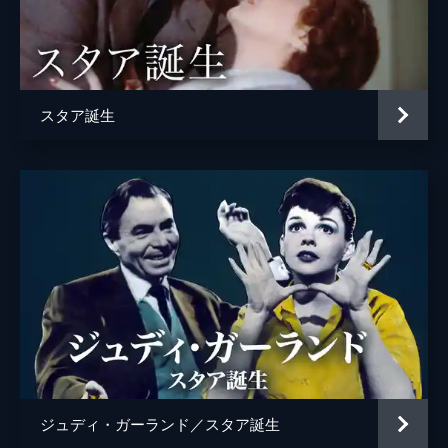
Ｄ・Ｊ・“シャンジェラ”・ピアース
レベッカ・フィールド
エディ・グリフィン
スタア誕生
ルネル
ルーカス・ネルソン
アレック・ボールドウィン
監督
ブラッドリー・クーパー
脚本
エリック・ロス
ブラッドリー・クーパー
ウィル・フェッターズ
製作
ビル・ガーバー
ジュディ・ガーランド／スタア誕生
ジョン・ピーターズ