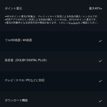
ポイント還元
最⼤40%
※
※
40％ポイント還元の対象は、クレジットカード決済による作品の購入 / レンタルです。
※
iOSアプリのUコイン決済による作品の購入 / レンタルは、20％のポイント還元です。
※
還元の対象外となる決済方法や商品があります。くわしくは
こちら
をご確認ください。
フルHD画質 / 4K画質
⾼⾳質（DOLBY DIGITAL PLUS）
テレビ / スマホ / PCなどに対応
ダウンロード機能