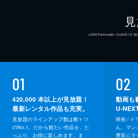
見
※GEM Partners調べ/20
01
02
420,000
本以上が見放題！
動画も
最新レンタル作品も充実。
U-NE
見放題のラインアップ数は断トツ
映画 / 
のNo.1。だから観たい作品を、た
ん、マンガ 
っぷり、お得に楽しめます。ま
豊富にラ