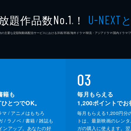
放題作品数
！
No.1
U-NEXT
※
26年7⽉ 国内の主要な定額制動画配信サービスにおける洋画/邦画/海外ドラマ/韓流・アジアドラマ/国内ドラ
03
書籍も
毎月もらえる
XTひとつでOK。
1,200
ポイントでお
ドラマ / アニメはもちろ
毎月もらえる1,200円分
/ ラノベ / 書籍 / 雑誌も
トは、最新映画のレンタ
インアップ。あなたの好
ガの購入に使えます。翌