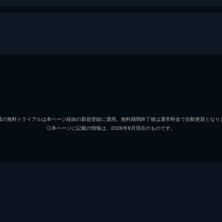
ジャクソン・メイン
ブラッ
アリー
レディ
載の無料トライアルは本ページ経由の新規登録に適用。無料期間終了後は通常料金で自動更新となり
◎本ページに記載の情報は、2026年8月現在のものです。
ロレンツォ
アンド
ジョージ・“ヌードルス”・ストーン
デイヴ
ボビー
サム・
レズ
ラフィ