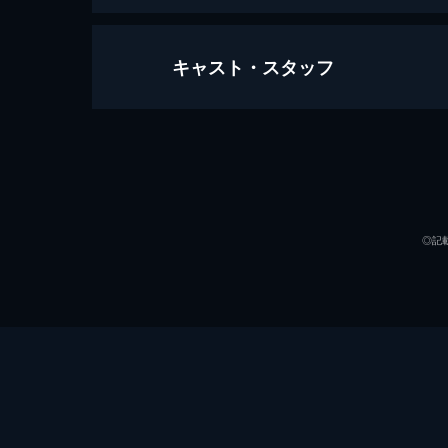
キャスト・スタッフ
アリー/ スター誕生
136分
出演
◎記