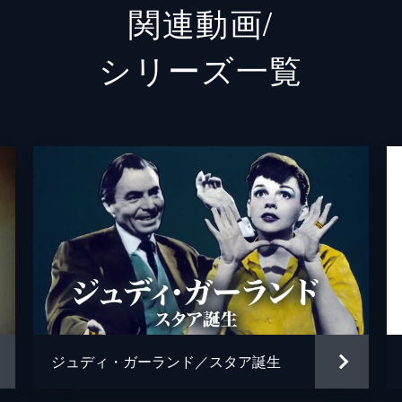
関連動画/
ラモン
アンソ
シリーズ⼀覧
ロン・
バリー
マイケ
マイケ
グレッ
ウィリ
Ｄ・Ｊ
ジュディ・ガーランド／スタア誕生
レベッ