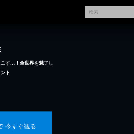
生
起こす…！全世界を魅了し
メント
で 今すぐ観る