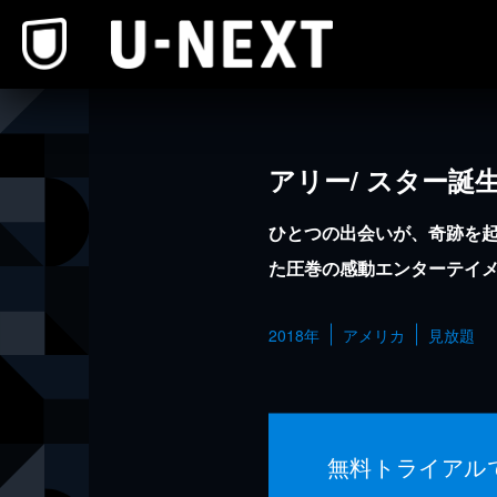
本文へスキップ
アリー/ スター誕
ひとつの出会いが、奇跡を
た圧巻の感動エンターテイ
2018年
アメリカ
見放題
無料トライアル