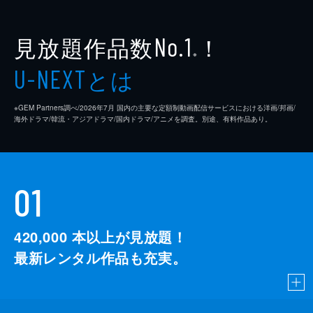
見放題作品数
！
No.1
※
とは
U-NEXT
※GEM Partners調べ/2026年7⽉ 国内の主要な定額制動画配信サービスにおける洋画/邦画/
海外ドラマ/韓流・アジアドラマ/国内ドラマ/アニメを調査。別途、有料作品あり。
01
420,000
本以上が見放題！
最新レンタル作品も充実。