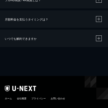
月額料金を支払うタイミングは？
※
40％ポイント還元の対象は、クレジットカード決済による作品の購入 / レンタルです。
※
iOSアプリのUコイン決済による作品の購入 / レンタルは、20％のポイント還元です。
※
還元の対象外となる決済方法や商品があります。くわしくは
こちら
をご確認ください。
いつでも解約できますか
こちら
ホーム
会社概要
プライバシー
お問い合わせ