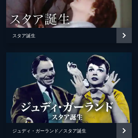
Ｄ・Ｊ・“シャンジェラ”・ピアース
レベッカ・フィールド
エディ・グリフィン
スタア誕生
ルネル
ルーカス・ネルソン
アレック・ボールドウィン
監督
ブラッドリー・クーパー
脚本
エリック・ロス
ブラッドリー・クーパー
ウィル・フェッターズ
製作
ビル・ガーバー
ジュディ・ガーランド／スタア誕生
ジョン・ピーターズ