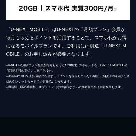
「U-NEXT MOBILE」はU-NEXTの「月額プラン」会員が
毎月もらえるポイントを活用することで、スマホ代がお得
になるモバイルプランです。ご利用には別途「U-NEXT M
OBILE」のお申し込みが必要となります。
※U-NEXTの月額プラン会員が毎月もらえる1,200円分のポイントを、U-NEXT MOBILEの
月額基本料の支払いに充てた場合。
※決済時において支払金額に相当するポイントを保有していない場合、差額分の料金はご登
録のクレジットカードでのお支払いとなります。
※通話料、SMS通信料、オプション（かけ放題など）の月額利用料は別途発生します。