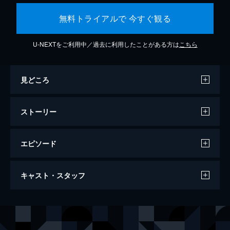
無料トライアルで 今すぐ観る
U-NEXTをご利用中／過去に利用したことがある方は
こちら
見どころ
ストーリー
エピソード
アリー/ スター誕生
キャスト・スタッフ
136分
出演
ジャクソン・メイン
ブラッドリー・クーパー
アリー
レディー・ガガ