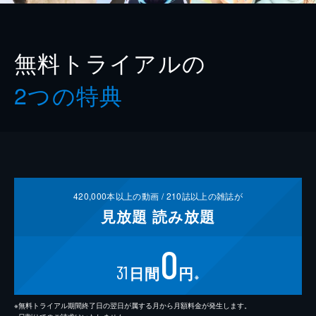
無料トライアルの
2つの特典
420,000
本以上の動画 /
210
誌以上の雑誌が
見放題
読み放題
0
31
日間
円
※
※無料トライアル期間終了日の翌日が属する月から月額料金が発生します。