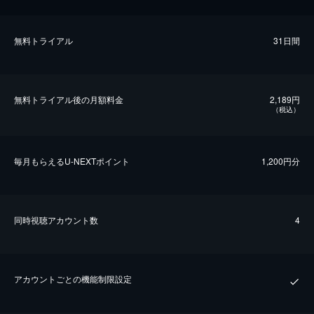
無料トライアル
31日間
無料トライアル後の⽉額料金
2,189円
（税込）
毎⽉もらえるU-NEXTポイント
1,200円分
同時視聴アカウント数
4
アカウントごとの機能制限設定