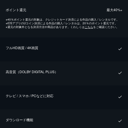
ポイント還元
最⼤40%
※
※
40％ポイント還元の対象は、クレジットカード決済による作品の購入 / レンタルです。
※
iOSアプリのUコイン決済による作品の購入 / レンタルは、20％のポイント還元です。
※
還元の対象外となる決済方法や商品があります。くわしくは
こちら
をご確認ください。
フルHD画質 / 4K画質
⾼⾳質（DOLBY DIGITAL PLUS）
テレビ / スマホ / PCなどに対応
ダウンロード機能