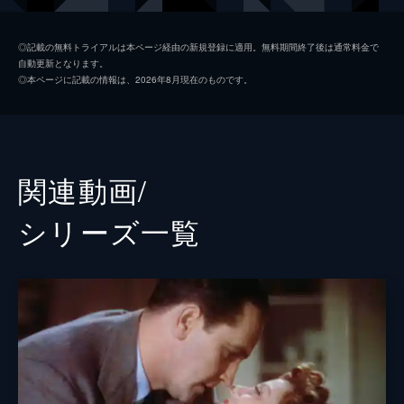
ロレンツォ
アンドリュー・ダイス・クレイ
◎記載の無料トライアルは本ページ経由の新規登録に適用。無料期間終了後は通常料金で
自動更新となります。
ジョージ・“ヌードルス”・ストーン
デイヴ・シャペル
◎本ページに記載の情報は、2026年8月現在のものです。
ボビー
サム・エリオット
レズ
ラフィ・ガヴロン
ラモン
アンソニー・ラモス
関連動画/
ロン・リフキン
シリーズ⼀覧
バリー・シャバカ・ヘンリー
マイケル・ハーネイ
マイケル・Ｄ・ロバーツ
グレッグ・グランバーグ
ウィリアム・ベリ