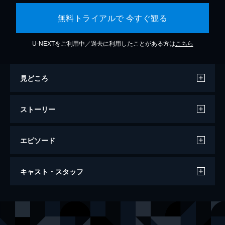
無料トライアルで 今すぐ観る
U-NEXTをご利用中／過去に利用したことがある方は
こちら
見どころ
ストーリー
エピソード
アリー/ スター誕生
キャスト・スタッフ
136分
出演
ジャクソン・メイン
ブラッドリー・クーパー
アリー
レディー・ガガ