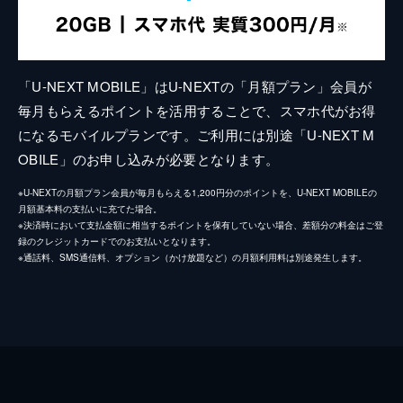
「U-NEXT MOBILE」はU-NEXTの「月額プラン」会員が
毎月もらえるポイントを活用することで、スマホ代がお得
になるモバイルプランです。ご利用には別途「U-NEXT M
OBILE」のお申し込みが必要となります。
※U-NEXTの月額プラン会員が毎月もらえる1,200円分のポイントを、U-NEXT MOBILEの
月額基本料の支払いに充てた場合。
※決済時において支払金額に相当するポイントを保有していない場合、差額分の料金はご登
録のクレジットカードでのお支払いとなります。
※通話料、SMS通信料、オプション（かけ放題など）の月額利用料は別途発生します。