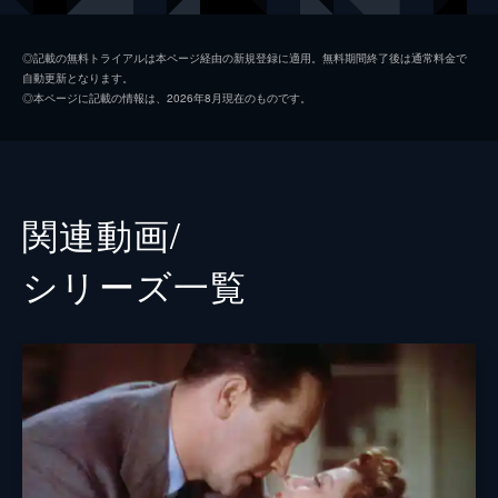
ロレンツォ
アンドリュー・ダイス・クレイ
◎記載の無料トライアルは本ページ経由の新規登録に適用。無料期間終了後は通常料金で
自動更新となります。
ジョージ・“ヌードルス”・ストーン
デイヴ・シャペル
◎本ページに記載の情報は、2026年8月現在のものです。
ボビー
サム・エリオット
レズ
ラフィ・ガヴロン
ラモン
アンソニー・ラモス
関連動画/
ロン・リフキン
シリーズ⼀覧
バリー・シャバカ・ヘンリー
マイケル・ハーネイ
マイケル・Ｄ・ロバーツ
グレッグ・グランバーグ
ウィリアム・ベリ