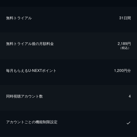
無料トライアル
31日間
無料トライアル後の⽉額料金
2,189円
（税込）
毎⽉もらえるU-NEXTポイント
1,200円分
同時視聴アカウント数
4
アカウントごとの機能制限設定