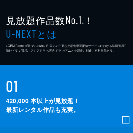
見放題作品数
！
No.1
※
とは
U-NEXT
※GEM Partners調べ/2026年7⽉ 国内の主要な定額制動画配信サービスにおける洋画/邦画/
海外ドラマ/韓流・アジアドラマ/国内ドラマ/アニメを調査。別途、有料作品あり。
01
420,000
本以上が見放題！
最新レンタル作品も充実。