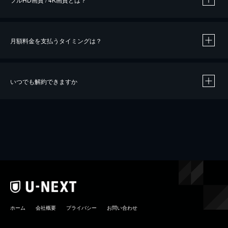
月額料金を支払うタイミングは？
※
40％ポイント還元の対象は、クレジットカード決済による作品の購入 / レンタルです。
※
iOSアプリのUコイン決済による作品の購入 / レンタルは、20％のポイント還元です。
※
還元の対象外となる決済方法や商品があります。くわしくは
こちら
をご確認ください。
いつでも解約できますか
こちら
ホーム
会社概要
プライバシー
お問い合わせ