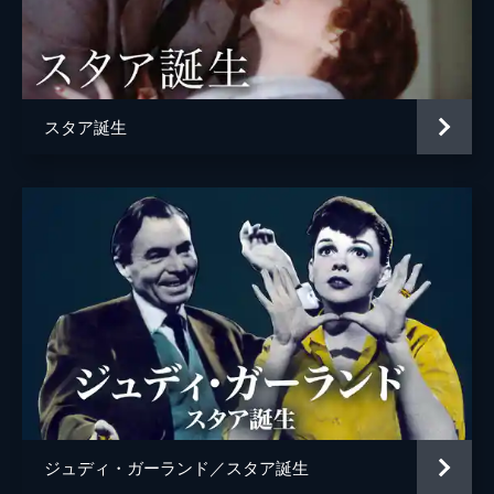
Ｄ・Ｊ・“シャンジェラ”・ピアース
レベッカ・フィールド
エディ・グリフィン
スタア誕生
ルネル
ルーカス・ネルソン
アレック・ボールドウィン
監督
ブラッドリー・クーパー
脚本
エリック・ロス
ブラッドリー・クーパー
ウィル・フェッターズ
製作
ビル・ガーバー
ジュディ・ガーランド／スタア誕生
ジョン・ピーターズ