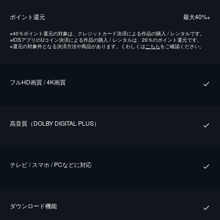
ポイント還元
最⼤40%
※
※
40％ポイント還元の対象は、クレジットカード決済による作品の購入 / レンタルです。
※
iOSアプリのUコイン決済による作品の購入 / レンタルは、20％のポイント還元です。
※
還元の対象外となる決済方法や商品があります。くわしくは
こちら
をご確認ください。
フルHD画質 / 4K画質
⾼⾳質（DOLBY DIGITAL PLUS）
テレビ / スマホ / PCなどに対応
ダウンロード機能