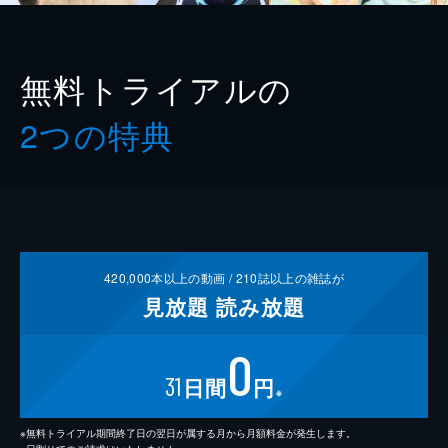
無料トライアルの
2つの特典
420,000
本以上の動画 /
210
誌以上の雑誌が
見放題
読み放題
0
31
日間
円
※
※無料トライアル期間終了日の翌日が属する月から月額料金が発生します。