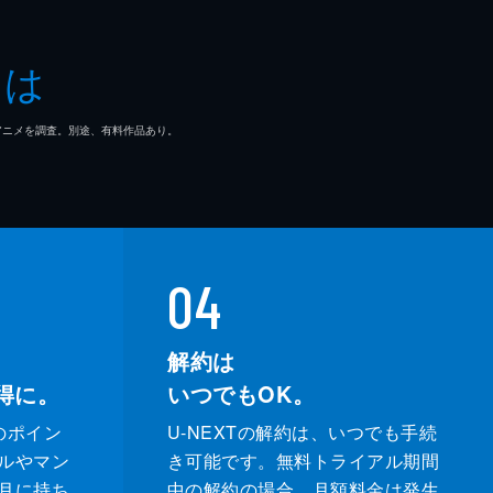
とは
マ/アニメを調査。別途、有料作品あり。
04
解約は
得に。
いつでもOK。
のポイン
U-NEXTの解約は、いつでも手続
ルやマン
き可能です。無料トライアル期間
月に持ち
中の解約の場合、月額料金は発生