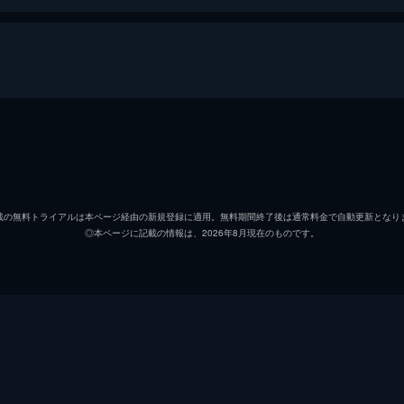
フランク
ウィノ
リンジー
キアヌ
載の無料トライアルは本ページ経由の新規登録に適用。無料期間終了後は通常料金で自動更新となり
◎本ページに記載の情報は、2026年8月現在のものです。
ヴィク
ヴィク
ウィリ
エリザ