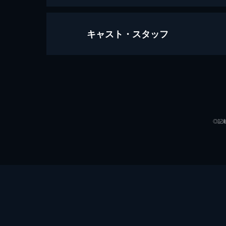
キャスト・スタッフ
おとなの恋は、まわり道
86分
出演
◎記
監督
脚本
音楽
製作