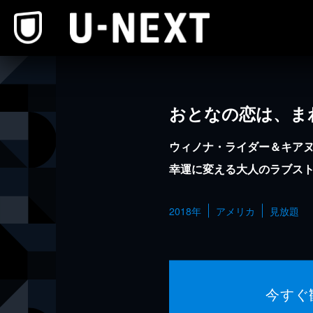
本文へスキップ
おとなの恋は、ま
ウィノナ・ライダー＆キア
幸運に変える大人のラブス
2018年
アメリカ
見放題
今すぐ