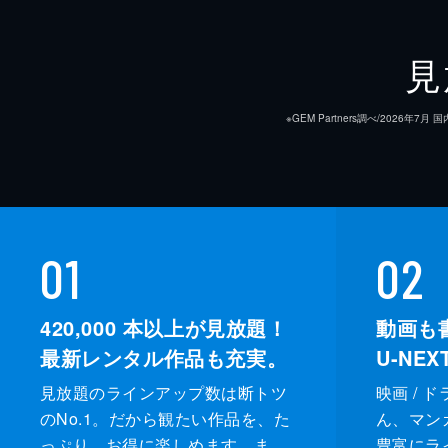
見
※GEM Partners調べ/20
01
02
420,000
本以上が見放題！
動画も
最新レンタル作品も充実。
U-NE
見放題のラインアップ数は断トツ
映画 / 
のNo.1。だから観たい作品を、た
ん、マンガ 
っぷり、お得に楽しめます。ま
豊富にラ