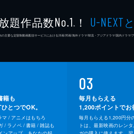
放題作品数
！
No.1
U-NEXT
※
26年7⽉ 国内の主要な定額制動画配信サービスにおける洋画/邦画/海外ドラマ/韓流・アジアドラマ/国内ドラ
03
書籍も
毎月もらえる
XTひとつでOK。
1,200
ポイントでお
ドラマ / アニメはもちろ
毎月もらえる1,200円分
/ ラノベ / 書籍 / 雑誌も
トは、最新映画のレンタ
インアップ。あなたの好
ガの購入に使えます。翌