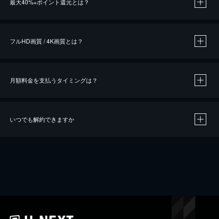
最大40%
ポイント還元とは？
※
※
作品によって必要なポイントが異なります。
フルHD画質 / 4K画質とは？
月額料金を支払うタイミングは？
※
40％ポイント還元の対象は、クレジットカード決済による作品の購入 / レンタルです。
※
iOSアプリのUコイン決済による作品の購入 / レンタルは、20％のポイント還元です。
※
還元の対象外となる決済方法や商品があります。くわしくは
こちら
をご確認ください。
いつでも解約できますか
こちら