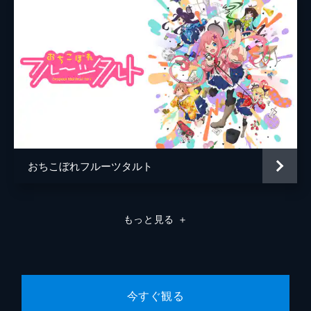
るものの、クラス全員と友達になるにはまだ
まだ遠いぼっち。かいちゃんとの約束を守る
ため、せめて今日中に1人で良いから友達に
なってもらわなければと思い…。
24分
第8話 外からおかえり
新学期、キラキラ外国人のソトカは2学期に
なっても輝いていて、手作りの手裏剣も凄い
人気を誇っていた。それに対してぼっちは、
佳子に話しかけたいと思いながらも、なかな
か上手くいっておらず…。
おちこぼれフルーツタルト
24分
第9話 絶好のカレーパンケーキ
ぼっちは学校の調理実習での班分けで、なこ
もっと見る
＋
やソトカと別の班になってしまった。しか
し、今日の彼女は“つよぼっち”。いつもより
も強気に同じ班のみんなに話しかけようとす
るが、妄想だけがくるくると頭をめぐり…。
24分
今すぐ観る
第10話 はじめて言われたこと