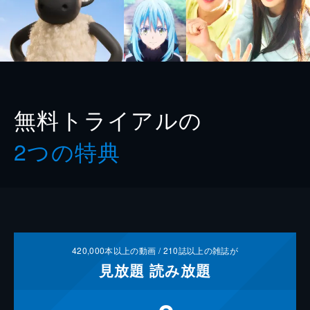
無料トライアルの
2つの特典
420,000
本以上の動画 /
210
誌以上の雑誌が
見放題
読み放題