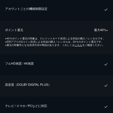
アカウントごとの機能制限設定
ポイント還元
最⼤40%
※
※
40％ポイント還元の対象は、クレジットカード決済による作品の購入 / レンタルです。
※
iOSアプリのUコイン決済による作品の購入 / レンタルは、20％のポイント還元です。
※
還元の対象外となる決済方法や商品があります。くわしくは
こちら
をご確認ください。
フルHD画質 / 4K画質
⾼⾳質（DOLBY DIGITAL PLUS）
テレビ / スマホ / PCなどに対応