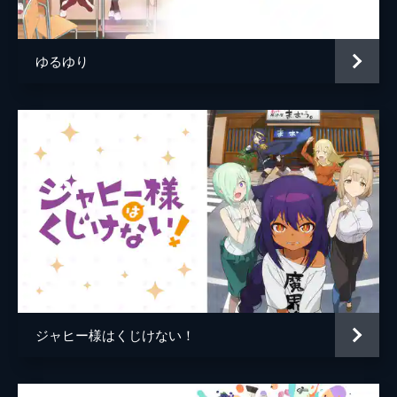
小田武士
人が現れる。忍者に憧れる彼女は、ぼっちが
忍者だと勘違いしていて…。
アニメーション制作
C2C
24分
ゆるゆり
第5話 アルアルあるある
しっかり者の副委員長と思われているが、実
は残念な子なアル。今日の残念は、うっかり
ランドセルを背負って登校してしまったとい
うことだった。この残念な状況を完璧な1日
に変えるうまい言い訳を思いつくが…。
24分
第6話 五七五で夏が来る
どうしても学校を休みたいぼっち。「熱、出
ろー！」と意気込んで、拳を握って力を溜め
てみたり、水でシャワーを浴びてみたり色々
な方法を試してみるが、体調は「むしろ体が
ポカポカする」状態で…。
ジャヒー様はくじけない！
24分
第7話 やわらかい涙
7月19日。明日から夏休みを迎えることにな