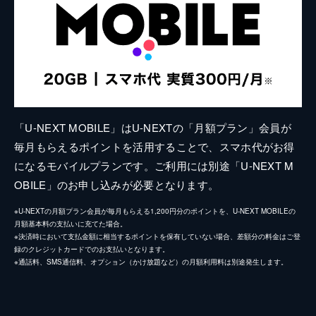
「U-NEXT MOBILE」はU-NEXTの「月額プラン」会員が
毎月もらえるポイントを活用することで、スマホ代がお得
になるモバイルプランです。ご利用には別途「U-NEXT M
OBILE」のお申し込みが必要となります。
※U-NEXTの月額プラン会員が毎月もらえる1,200円分のポイントを、U-NEXT MOBILEの
月額基本料の支払いに充てた場合。
※決済時において支払金額に相当するポイントを保有していない場合、差額分の料金はご登
録のクレジットカードでのお支払いとなります。
※通話料、SMS通信料、オプション（かけ放題など）の月額利用料は別途発生します。