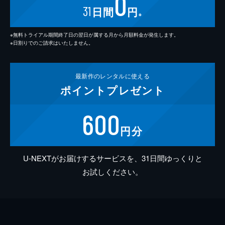
0
31
日間
円
※
※無料トライアル期間終了日の翌日が属する月から月額料金が発生します。
※日割りでのご請求はいたしません。
最新作の
レンタルに使える
ポイント
プレゼント
600
円分
U-NEXTがお届けするサービスを、31日間ゆっくりと
お試しください。