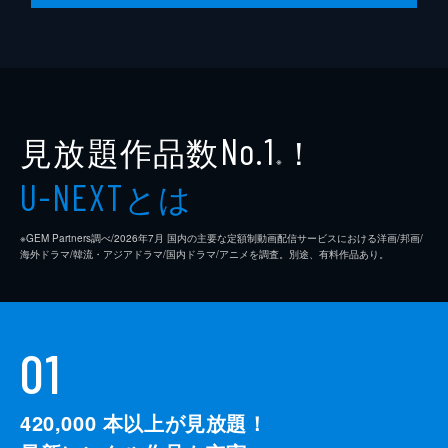
普段より強気な今日のぼっちは、つよぼっち
よりもパワーアップした“スーパー強つよぼ
っち”。そして、ソトカもいつも以上に強烈
な“スーパー強つよソトカ”に。何がいつもよ
りも強いのかというと…。
24分
見放題作品数
！
No.1
※
とは
U-NEXT
※GEM Partners調べ/2026年7⽉ 国内の主要な定額制動画配信サービスにおける洋画/邦画/
海外ドラマ/韓流・アジアドラマ/国内ドラマ/アニメを調査。別途、有料作品あり。
01
420,000
本以上が見放題！