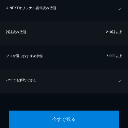
U-NEXTオリジナル書籍読み放題
雑誌読み放題
210誌以上
プロが選ぶおすすめ特集
5,000以上
いつでも解約できる
今すぐ観る