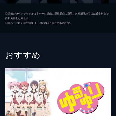
と友達になるつもりでいて…。
24分
本庄アル
鬼頭明里
第2話 本当はありがとう
◎記載の無料トライアルは本ページ経由の新規登録に適用。無料期間終了後は通常料金で
自動更新となります。
ぼっちは初めてできた友達・なこちゃんを怒
ソトカ・ラキター
黒瀬ゆうこ
◎本ページに記載の情報は、2026年8月現在のものです。
らせてしまった。しかし、どうして怒ってい
倉井佳子
市ノ瀬加那
るのか、どうやって謝れば良いのかもわから
ない。友達がいなかったがために、悩むしか
八原かい
小原好美
ない彼女だったが…。
24分
押江照代
高橋未奈美
おすすめ
第3話 つたわる空回り
監督
安齋剛文
「本庄さんと下校したい。本庄さんと下校し
たい…」と、願望が口から漏れてしまってい
キャラクターデザイン
田中紀衣
るぼっち。そんな彼女を見かねたなこは、ぼ
っちに「まずは誘いに行かないと」と、アド
原作
カツヲ
バイスをしてみるが…。
音楽
高田龍一
24分
第4話 弟子になります
田中秀和
登校中、気配を消しながら道を行くぼっち。
そんな彼女の前に「あなたをずっと、探して
総作画監督
田中紀衣
ました」と、金髪碧眼でスタイル抜群の外国