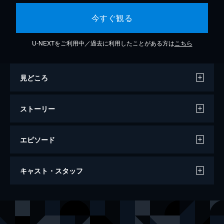
今すぐ観る
U-NEXTをご利用中／過去に利用したことがある方は
こちら
見どころ
ストーリー
エピソード
第1話 はじめての告白
キャスト・スタッフ
4月。中学校の校門の前で挙動不審な動きを
する1人の女の子がいた。彼女の名前は一里
ぼっち。今日からこの中学校に通う新1年生
声の出演
一里ぼっち
森下千咲
だった。そして、彼女は今日からクラス全員
砂尾なこ
田中美海