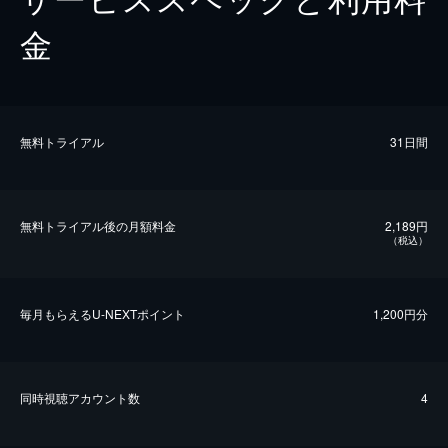
金
無料トライアル
31日間
無料トライアル後の⽉額料金
2,189円
（税込）
毎⽉もらえるU-NEXTポイント
1,200円分
同時視聴アカウント数
4