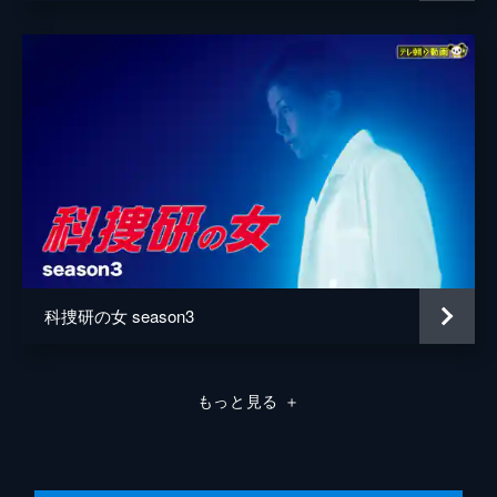
歌山県へ。ところが、パンダで人気のテーマ
下亜友美
パークを訪れた際、家族旅行中の小学生・笠
倉桃香のリュックを奪おうとする不審な男に
岡崎由紀子
遭遇。マリコたちは犯人を突き止めるが…。
山上梨香
43分
File8 パンダの中の真実
遠山絵梨香
京都で強盗傷害事件、和歌山で少女連れ去り
事件を起こして逃走していた容疑者・新浜陽
瀧川晃代
一が刺殺体となって発見された。新浜が最初
音楽
川井憲次
に起こした強盗傷害事件をマリコたちが調べ
直すと、事件の目的が判明し…。
43分
File9 京都爆弾観光ツアー
科捜研の女 season3
榊マリコと土門薫のもとに“京都観光促進セ
ンター”の園崎乙弥（松田悟志）から相談が
舞い込む。園崎らは観光客向けに“京都サウ
もっと見る
＋
ンドAR”というプロジェクトを進めていたの
だが、音響研究者が失踪したという。
43分
File10 マリコ寿司を握る