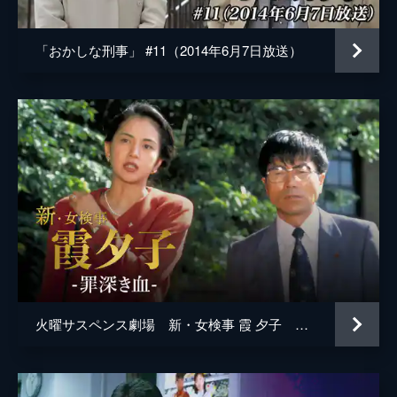
「おかしな刑事」 #11（2014年6月7日放送）
火曜サスペンス劇場 新・女検事 霞 夕子 罪深き血