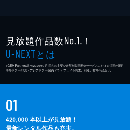
見放題作品数
！
No.1
※
とは
U-NEXT
※GEM Partners調べ/2026年7⽉ 国内の主要な定額制動画配信サービスにおける洋画/邦画/
海外ドラマ/韓流・アジアドラマ/国内ドラマ/アニメを調査。別途、有料作品あり。
01
420,000
本以上が見放題！
最新レンタル作品も充実。