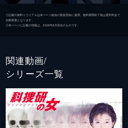
犯カメラ映像の分析を開始する。
43分
風丘早月
若村麻由美
File2 天才画家Xの計画
◎記載の無料トライアルは本ページ経由の新規登録に適用。無料期間終了後は通常料金で
自動更新となります。
廃工場で男性の撲殺死体が発見された。被害
宇佐見裕也
風間トオル
◎本ページに記載の情報は、2026年8月現在のものです。
者の手指には絵の具が付着しており、現場の
藤倉甚一
金田明夫
壁には見事な馬の絵が残されていた。マリコ
たち科捜研メンバーが調査中、知人に会う約
日野和正
斉藤暁
束をしていた美術評論家の古町雫が現れる。
43分
橋口呂太
渡部秀
関連動画/
File3 カナダから来た男
涌田亜美
山本ひかる
カナダの“科学捜査センター”で働く相馬涼
シリーズ⼀覧
が、突然科捜研に立ち寄るとの連絡が入る。
佐伯志信
西田健
その日、射殺死体が発見され、榊マリコらは
現場へ向かう。死体はトロントにある大学の
蒲原勇樹
石井一彰
研究員・遠藤元也であることが判明する。
監督
森本浩史
43分
File4 8億円の猫
田崎竜太
著名な絵本作家・早乙女由子が、何者かに頭
部を殴られて殺害された。臨場した榊マリコ
西片友樹
たちは、部屋にうずくまっていた愛猫“もも