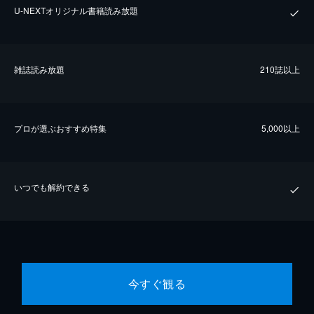
U-NEXTオリジナル書籍読み放題
雑誌読み放題
210誌以上
プロが選ぶおすすめ特集
5,000以上
いつでも解約できる
今すぐ観る