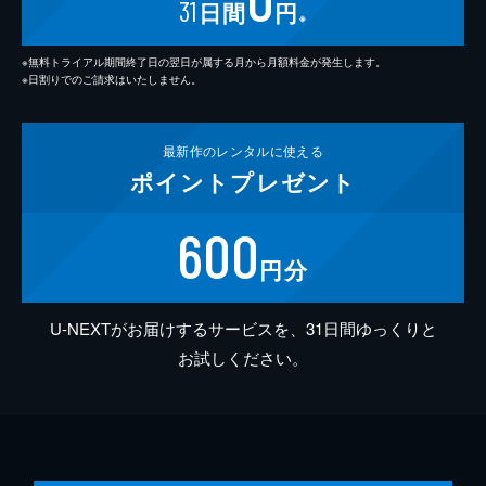
31
日間
円
※
※無料トライアル期間終了日の翌日が属する月から月額料金が発生します。
※日割りでのご請求はいたしません。
最新作の
レンタルに使える
ポイント
プレゼント
600
円分
U-NEXTがお届けするサービスを、31日間ゆっくりと
お試しください。