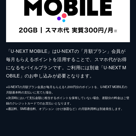
「U-NEXT MOBILE」はU-NEXTの「月額プラン」会員が
毎月もらえるポイントを活用することで、スマホ代がお得
になるモバイルプランです。ご利用には別途「U-NEXT M
OBILE」のお申し込みが必要となります。
※U-NEXTの月額プラン会員が毎月もらえる1,200円分のポイントを、U-NEXT MOBILEの
月額基本料の支払いに充てた場合。
※決済時において支払金額に相当するポイントを保有していない場合、差額分の料金はご登
録のクレジットカードでのお支払いとなります。
※通話料、SMS通信料、オプション（かけ放題など）の月額利用料は別途発生します。