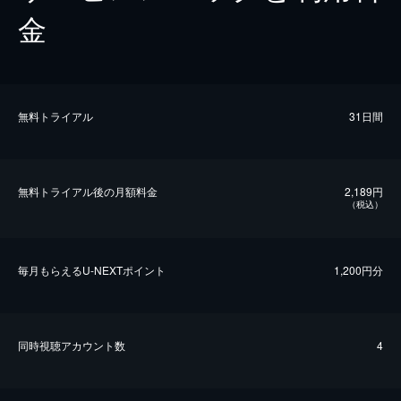
金
無料トライアル
31日間
無料トライアル後の⽉額料金
2,189円
（税込）
毎⽉もらえるU-NEXTポイント
1,200円分
同時視聴アカウント数
4