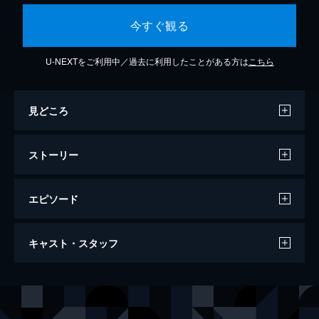
今すぐ観る
U-NEXTをご利用中／過去に利用したことがある方は
こちら
見どころ
ストーリー
エピソード
File1 科捜研の女vs科警研の女
キャスト・スタッフ
兵庫、和歌山、大阪で計3人の女性を絞殺し
逮捕されたものの、弁護士との接見中に逃走
した容疑者・荒木田修の姿が京都駅の防犯カ
出演
榊マリコ
沢口靖子
メラで発見された。榊マリコら科捜研でも防
土門薫
内藤剛志