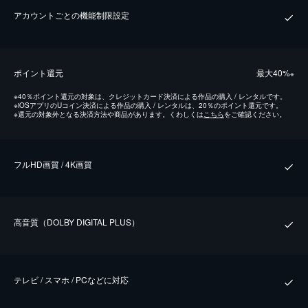
アカウントごとの機能制限設定
ポイント還元
最⼤40%
※
※
40％ポイント還元の対象は、クレジットカード決済による作品の購入 / レンタルです。
※
iOSアプリのUコイン決済による作品の購入 / レンタルは、20％のポイント還元です。
※
還元の対象外となる決済方法や商品があります。くわしくは
こちら
をご確認ください。
フルHD画質 / 4K画質
⾼⾳質（DOLBY DIGITAL PLUS）
テレビ / スマホ / PCなどに対応