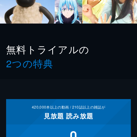
無料トライアルの
2つの特典
420,000
本以上の動画 /
210
誌以上の雑誌が
見放題
読み放題
0