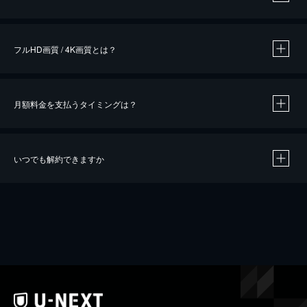
※
作品によって必要なポイントが異なります。
フルHD画質 / 4K画質とは？
月額料金を支払うタイミングは？
※
40％ポイント還元の対象は、クレジットカード決済による作品の購入 / レンタルです。
※
iOSアプリのUコイン決済による作品の購入 / レンタルは、20％のポイント還元です。
※
還元の対象外となる決済方法や商品があります。くわしくは
こちら
をご確認ください。
いつでも解約できますか
こちら