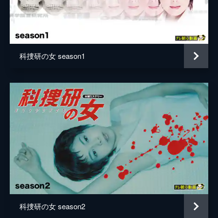
兼崎涼介
ちゃん”に付着していた微物を調べること
に。その矢先、意外な事実が浮上し…。
児玉宜久
43分
濱龍也
File5 半世紀前から来た客
焼けた廃倉庫の中から、全身が炭化した遺体
科捜研の女 season1
宗野賢一
が発見された。榊マリコらの鑑定の結果、70
歳過ぎの白人男性と判明。犯人は被害者を眠
柏木宏紀
らせた上で火を放ったらしい。現場の地下に
には古いモノクロ写真が落ちていた。
脚本
戸田山雅司
43分
櫻井武晴
File6 愛される悪魔
80歳の資産家・森留蔵が自宅で死んでいるの
李正姫
が見つかった。40歳年下の妻・聡美は病死と
森山あけみ
決めつけるが、榊マリコは彼女に疑念を抱
く。聡美は過去3回資産家の高齢男性と結婚
岩下悠子
し、いずれの夫も不審死を遂げていた。
49分
真部千晶
File7 消えたパンダの謎
科捜研の女 season2
松本美弥子
榊マリコは休暇を取って科捜研メンバーと和