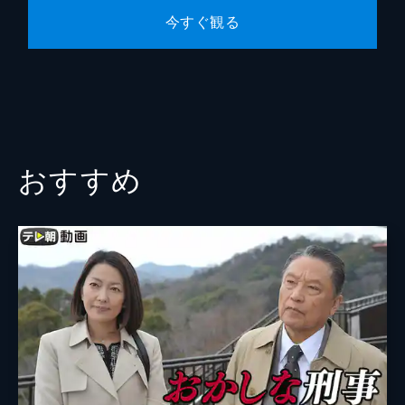
寿司店の店主・若杉登が店内で絞殺されてい
今すぐ観る
るのが見つかった。榊マリコたち科捜研メン
バーが被害者の胃の内容物を調べたところ、
カウンターに残されていた寿司数貫を食べた
のは被害者本人であることが判明する。
43分
おすすめ