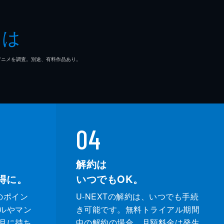
とは
仁
マ/アニメを調査。別途、有料作品あり。
三
史
04
解約は
得に。
いつでもOK。
のポイン
U-NEXTの解約は、いつでも手続
ルやマン
き可能です。無料トライアル期間
月に持ち
中の解約の場合、月額料金は発生