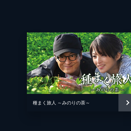
監督
種まく旅人 ～みのりの茶～
脚本