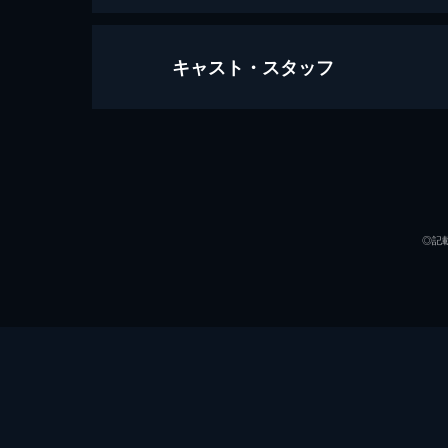
キャスト・スタッフ
そらのレストラン
126分
出演
◎記