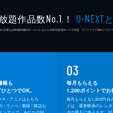
樋泉実
放題作品数
！
No.1
U-NEXT
※
渡辺章
26年7⽉ 国内の主要な定額制動画配信サービスにおける洋画/邦画/海外ドラマ/韓流・アジアドラマ/国内ドラ
広瀬兼
木村博
03
書籍も
毎月もらえる
XTひとつでOK。
1,200
ポイントでお
ドラマ / アニメはもちろ
毎月もらえる1,200円分
/ ラノベ / 書籍 / 雑誌も
トは、最新映画のレンタ
インアップ。あなたの好
ガの購入に使えます。翌