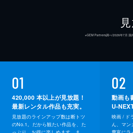
見
※GEM Partners調べ/20
01
02
420,000
本以上が見放題！
動画も
最新レンタル作品も充実。
U-NE
見放題のラインアップ数は断トツ
映画 / 
のNo.1。だから観たい作品を、た
ん、マンガ 
っぷり、お得に楽しめます。ま
豊富にラ