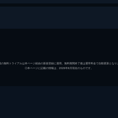
設楽亘理
大泉洋
設楽こと絵
本上ま
載の無料トライアルは本ページ経由の新規登録に適用。無料期間終了後は通常料金で自動更新となり
◎本ページに記載の情報は、2026年8月現在のものです。
神戸陽太郎
岡田将
石村甲介
マキタ
富永芳樹
高橋努
野添隆史
石崎ひ