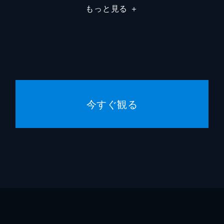
もっと見る
＋
平井真
伊藤亜
三宅容
畠中達
今すぐ観る
太田和
佐野真
井上肇
小島紳
村井俊