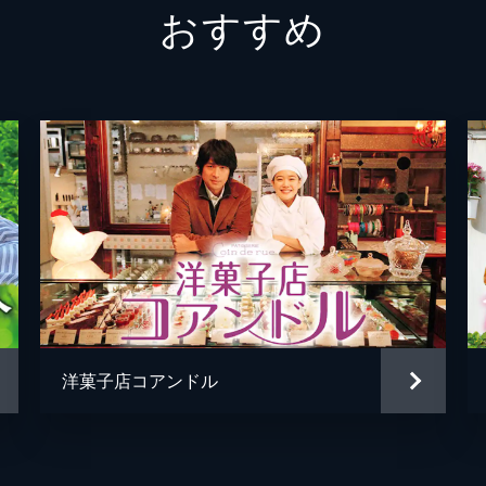
おすすめ
朝田一行
眞島秀
石村美智
安藤玉
設楽潮莉
庄野凛
稲熊
鈴井貴
大谷佐弥子
風吹ジ
大谷雄二
小日向
深川栄
洋菓子店コアンドル
土城温
深川栄