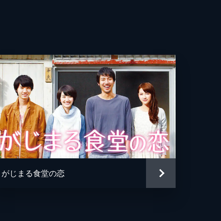
和
恵
之
ュン
文世
洋
がじまる食堂の恋
美
洋