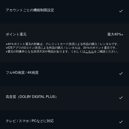
アカウントごとの機能制限設定
ポイント還元
最⼤40%
※
※
40％ポイント還元の対象は、クレジットカード決済による作品の購入 / レンタルです。
※
iOSアプリのUコイン決済による作品の購入 / レンタルは、20％のポイント還元です。
※
還元の対象外となる決済方法や商品があります。くわしくは
こちら
をご確認ください。
フルHD画質 / 4K画質
⾼⾳質（DOLBY DIGITAL PLUS）
テレビ / スマホ / PCなどに対応