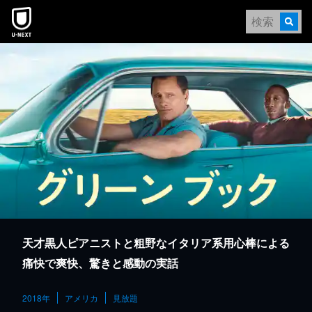
本文へスキップ
天才黒人ピアニストと粗野なイタリア系用心棒による
痛快で爽快、驚きと感動の実話
2018年
アメリカ
見放題