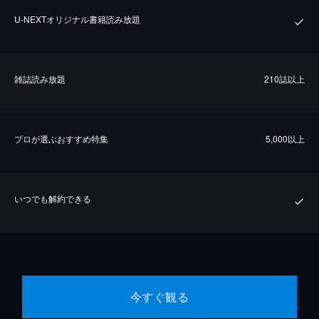
U-NEXTオリジナル書籍読み放題
雑誌読み放題
210誌以上
プロが選ぶおすすめ特集
5,000以上
いつでも解約できる
今すぐ観る