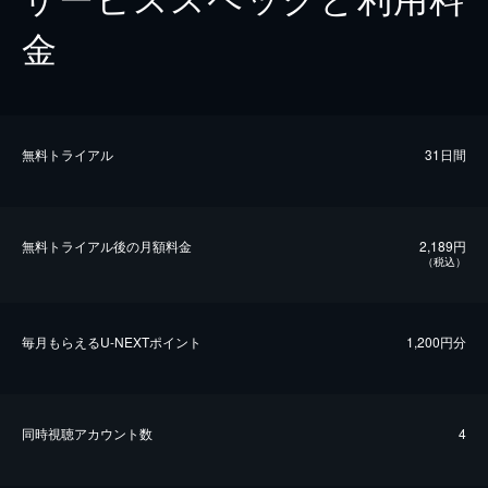
金
無料トライアル
31日間
無料トライアル後の⽉額料金
2,189円
（税込）
毎⽉もらえるU-NEXTポイント
1,200円分
同時視聴アカウント数
4