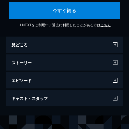
今すぐ観る
U-NEXTをご利用中／過去に利用したことがある方は
こちら
見どころ
ストーリー
エピソード
グリーンブック
キャスト・スタッフ
130分
出演
トニー・“リップ”・バレロンガ
ヴィゴ・モーテンセン
ドクター・ドナルド・シャーリー
マハーシャラ・アリ