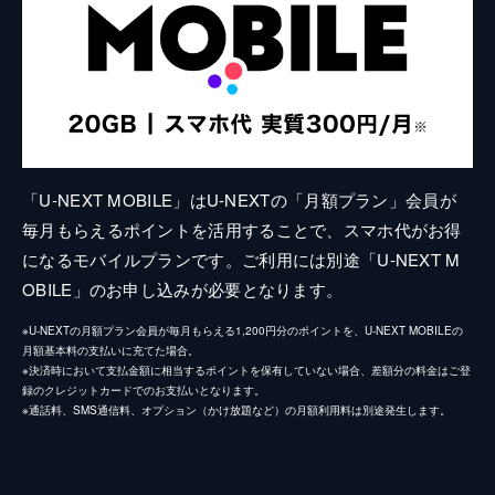
「U-NEXT MOBILE」はU-NEXTの「月額プラン」会員が
毎月もらえるポイントを活用することで、スマホ代がお得
になるモバイルプランです。ご利用には別途「U-NEXT M
OBILE」のお申し込みが必要となります。
※U-NEXTの月額プラン会員が毎月もらえる1,200円分のポイントを、U-NEXT MOBILEの
月額基本料の支払いに充てた場合。
※決済時において支払金額に相当するポイントを保有していない場合、差額分の料金はご登
録のクレジットカードでのお支払いとなります。
※通話料、SMS通信料、オプション（かけ放題など）の月額利用料は別途発生します。