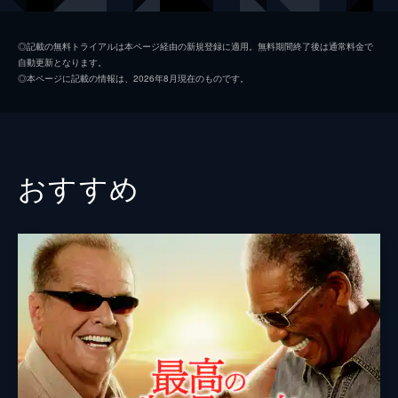
ドロレス・バレロンガ
リンダ・カーデリーニ
◎記載の無料トライアルは本ページ経由の新規登録に適用。無料期間終了後は通常料金で
自動更新となります。
オレグ
ディミテル・Ｄ・マリノフ
◎本ページに記載の情報は、2026年8月現在のものです。
ジョージ
マイク・ハットン
イクバル・テバ
セバスティアン・マニスカルコ
おすすめ
Ｐ・Ｊ・バーン
トム・ヴァーチュー
ドン・スターク
ランダル・ゴンザレス
ヴォン・ルイス
ブライアン・ステパニック