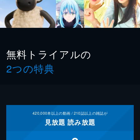
無料トライアルの
2つの特典
420,000
本以上の動画 /
210
誌以上の雑誌が
見放題
読み放題