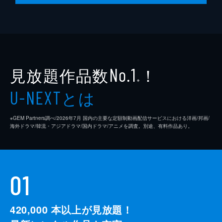
見放題作品数
！
No.1
※
とは
U-NEXT
※GEM Partners調べ/2026年7⽉ 国内の主要な定額制動画配信サービスにおける洋画/邦画/
海外ドラマ/韓流・アジアドラマ/国内ドラマ/アニメを調査。別途、有料作品あり。
01
420,000
本以上が見放題！