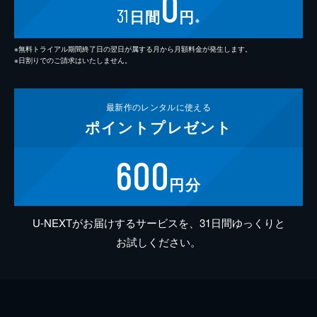
0
31
日間
円
※
※無料トライアル期間終了日の翌日が属する月から月額料金が発生します。
※日割りでのご請求はいたしません。
最新作の
レンタルに使える
ポイント
プレゼント
600
円分
U-NEXTがお届けするサービスを、31日間ゆっくりと
お試しください。