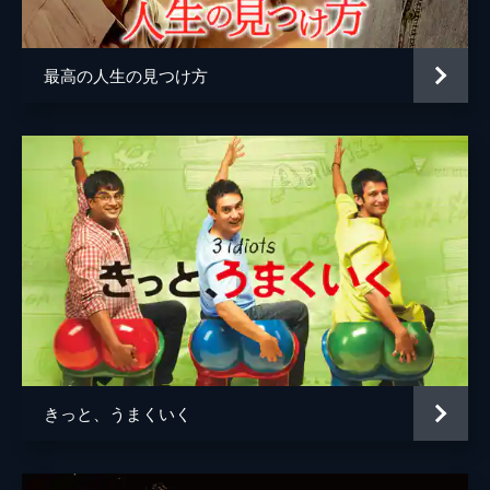
監督
ピーター・ファレリー
脚本
ニック・ヴァレロンガ
最高の人生の見つけ方
ブライアン・カリー
ピーター・ファレリー
音楽
クリス・バワーズ
製作
ジム・バーク
チャールズ・Ｂ・ウェスラー
ブライアン・カリー
ピーター・ファレリー
ニック・ヴァレロンガ
きっと、うまくいく