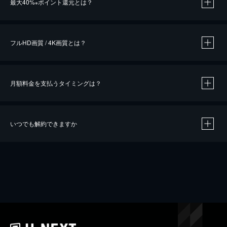
最大40%
ポイント還元とは？
※
※
作品によって必要なポイントが異なります。
フルHD画質 / 4K画質とは？
月額料金を支払うタイミングは？
※
40％ポイント還元の対象は、クレジットカード決済による作品の購入 / レンタルです。
※
iOSアプリのUコイン決済による作品の購入 / レンタルは、20％のポイント還元です。
※
還元の対象外となる決済方法や商品があります。くわしくは
こちら
をご確認ください。
いつでも解約できますか
こちら