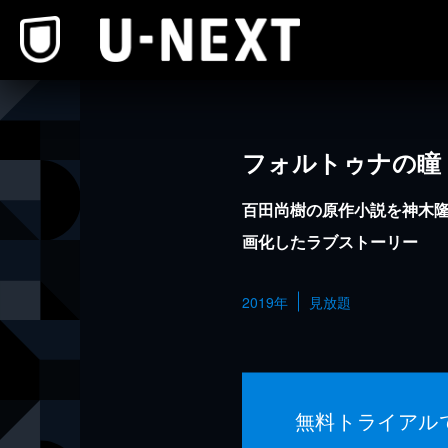
本文へスキップ
フォルトゥナの瞳
百田尚樹の原作小説を神木
画化したラブストーリー
2019年
見放題
無料トライアル