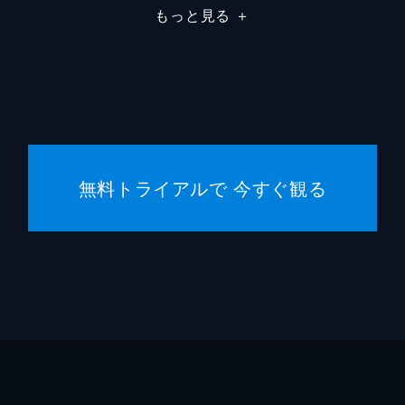
もっと見る
＋
三木孝
坂口理
三木孝
百田尚
無料トライアルで 今すぐ観る
林ゆう
市川南