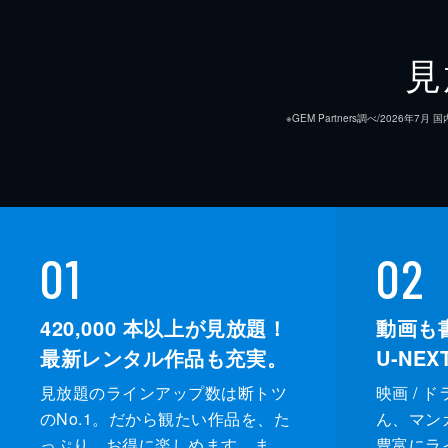
見
※GEM Partners調べ/20
01
02
420,000
本以上が見放題！
動画も
最新レンタル作品も充実。
U-NE
見放題のラインアップ数は断トツ
映画 / 
のNo.1。だから観たい作品を、た
ん、マンガ 
っぷり、お得に楽しめます。ま
豊富にラ