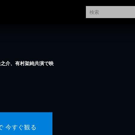
隆之介、有村架純共演で映
で 今すぐ観る