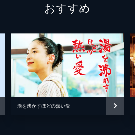
おすすめ
遠藤美津子
斉藤由
遠藤哲也
時任三
野間口
山城琉
大迫莉
佐藤貢
西原誠
湯を沸かすほどの熱い愛
奥野瑛
松嶋亮