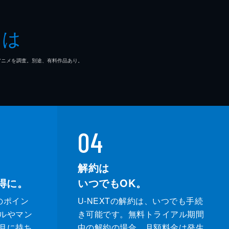
とは
マ/アニメを調査。別途、有料作品あり。
04
解約は
得に。
いつでもOK。
のポイン
U-NEXTの解約は、いつでも手続
ルやマン
き可能です。無料トライアル期間
月に持ち
中の解約の場合、月額料金は発生