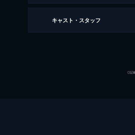
キャスト・スタッフ
フォルトゥナの瞳
111分
出演
◎記