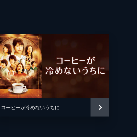
貴
郎
徹
飛
榎
三
吾
コーヒーが冷めないうちに
太
太