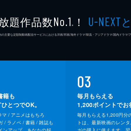
放題作品数
！
No.1
U-NEXT
※
26年7⽉ 国内の主要な定額制動画配信サービスにおける洋画/邦画/海外ドラマ/韓流・アジアドラマ/国内ドラ
03
書籍も
毎月もらえる
XTひとつでOK。
1,200
ポイントでお
ドラマ / アニメはもちろ
毎月もらえる1,200円分
/ ラノベ / 書籍 / 雑誌も
トは、最新映画のレンタ
インアップ。あなたの好
ガの購入に使えます。翌