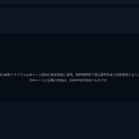
木山慎一郎
神木隆
桐生葵
有村架
載の無料トライアルは本ページ経由の新規登録に適用。無料期間終了後は通常料金で自動更新となり
◎本ページに記載の情報は、2026年8月現在のものです。
金田大輝
志尊淳
宇津井和幸
DAIGO
植松真理子
松井愛
黒川武雄
北村有