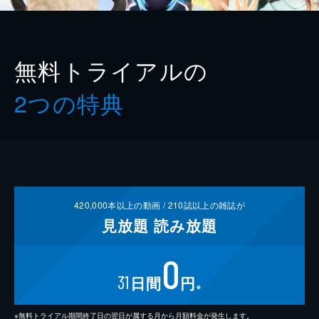
無料トライアルの
2つの特典
420,000
本以上の動画 /
210
誌以上の雑誌が
見放題
読み放題
0
31
日間
円
※
※無料トライアル期間終了日の翌日が属する月から月額料金が発生します。