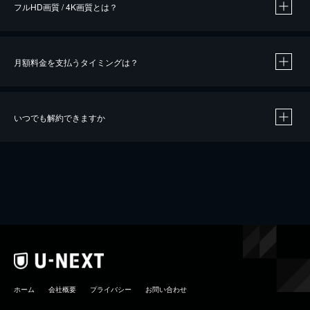
フルHD画質 / 4K画質とは？
月額料金を支払うタイミングは？
※
40％ポイント還元の対象は、クレジットカード決済による作品の購入 / レンタルです。
※
iOSアプリのUコイン決済による作品の購入 / レンタルは、20％のポイント還元です。
※
還元の対象外となる決済方法や商品があります。くわしくは
こちら
をご確認ください。
いつでも解約できますか
こちら
ホーム
会社概要
プライバシー
お問い合わせ