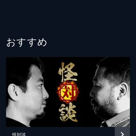
123分
#11 真夜中の怪談 怪談の語り手達がゾッ
とした最恐実話17編
色々なジャンルで活躍する人々がそれぞれ怖
い話を披露する「真夜中の怪談」シリーズの
おすすめ
第11弾。今回は怪談の語り手たちも思わず背
筋が凍ってしまうほどの怖い話ばかり。怪談
家、お笑い芸人などが登場する。
90分
怪対談