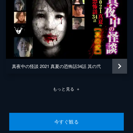
怪談家として多くのメディアやイベントに引
っ張りだことなっているありがとうぁみ、事
故物件住みます芸人・松原タニシら個性豊か
な出演者たちが怪談を披露する。その内容は
公開することをためらうほどで…。
117分
#8 真夜中の怪談 本当にあった呪われた話
17編
色々なジャンルで活躍する人々がそれぞれ怖
い話を披露する「真夜中の怪談」シリーズ第
真夜中の怪談 2021 真夏の恐怖話34話 其の弐
8弾。今回も怪談師、お笑い芸人など、個性
的な出演者7名が語る、ほかでは聞くことが
できない恐怖怪談を17話収録している。
107分
もっと見る
＋
#9 真夜中の怪談 漫画家たちの競演 16編
色々なジャンルで活躍する人々がそれぞれ怖
い話を披露する「真夜中の怪談」シリーズ、
第9弾。今回はホラー漫画界で活躍している
今すぐ観る
重鎮たちの怖い話や有名漫画家の家族にまつ
わる怖くて不思議な話などをお送りする。