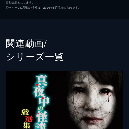
場。不思議な話、怖い話を語る。
自動更新となります。
99分
◎本ページに記載の情報は、2026年8月現在のものです。
#2 怪談の達人＆水着アイドル編
今回は、人気怪談師であるありがとう・ぁみ
や怪談DJ・響洋平など、実力派怪談師のほ
かに、実際に心霊体験を持つ若手グラビアア
関連動画/
イドル・三井里彩、春野恵、小柳歩、西永彩
奈、天野春香が水着姿で参戦する。
シリーズ⼀覧
141分
#3 テレビでは言えない話
さまざまなジャンルで活躍する個性豊かな7
名が登場する。過激過ぎたり、怖過ぎたりす
るため地上波での放送はNG必至。実際に体
験した恐怖の話や、知人、友人から聞いたお
ぞましい体験談まで、全21話を収録。
148分
#4 芸能各界の最恐実話 17編
出演するのは、怪談家として大活躍中のあり
がとう・ぁみ、クラブDJで怪談イベントの
プロデューサーでもある響洋平、プロレスラ