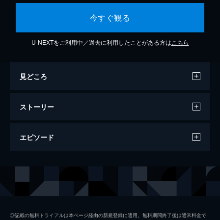
今すぐ観る
U-NEXTをご利用中／過去に利用したことがある方は
こちら
見どころ
ストーリー
エピソード
#1 最恐実話17編
よしもとクリエイティブ・エージェンシー所
属のお笑い芸人、ありがとう・ぁみや、数々
の心霊系書籍を手掛け、最近は怪談師として
も活躍している住倉カオスら、計7名が登
◎記載の無料トライアルは本ページ経由の新規登録に適用。無料期間終了後は通常料金で