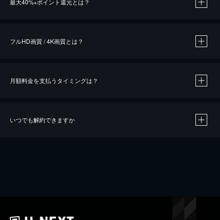
最大40%
ポイント還元とは？
※
※
作品によって必要なポイントが異なります。
フルHD画質 / 4K画質とは？
月額料金を支払うタイミングは？
※
40％ポイント還元の対象は、クレジットカード決済による作品の購入 / レンタルです。
※
iOSアプリのUコイン決済による作品の購入 / レンタルは、20％のポイント還元です。
※
還元の対象外となる決済方法や商品があります。くわしくは
こちら
をご確認ください。
いつでも解約できますか
こちら