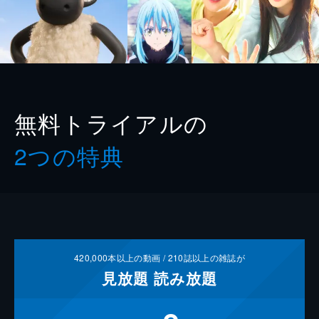
無料トライアルの
2つの特典
420,000
本以上の動画 /
210
誌以上の雑誌が
見放題
読み放題