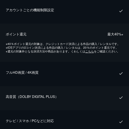
アカウントごとの機能制限設定
ポイント還元
最⼤40%
※
※
40％ポイント還元の対象は、クレジットカード決済による作品の購入 / レンタルです。
※
iOSアプリのUコイン決済による作品の購入 / レンタルは、20％のポイント還元です。
※
還元の対象外となる決済方法や商品があります。くわしくは
こちら
をご確認ください。
フルHD画質 / 4K画質
⾼⾳質（DOLBY DIGITAL PLUS）
テレビ / スマホ / PCなどに対応