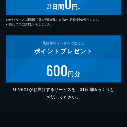
0
31
日間
円
※
※無料トライアル期間終了日の翌日が属する月から月額料金が発生します。
※日割りでのご請求はいたしません。
最新作の
レンタルに使える
ポイント
プレゼント
600
円分
U-NEXTがお届けするサービスを、31日間ゆっくりと
お試しください。