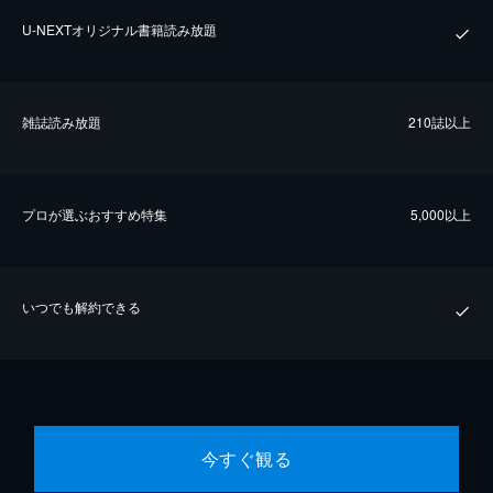
U-NEXTオリジナル書籍読み放題
雑誌読み放題
210誌以上
プロが選ぶおすすめ特集
5,000以上
いつでも解約できる
今すぐ観る