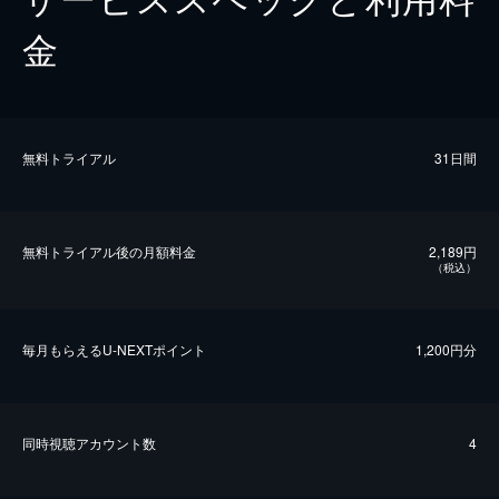
金
無料トライアル
31日間
無料トライアル後の⽉額料金
2,189円
（税込）
毎⽉もらえるU-NEXTポイント
1,200円分
同時視聴アカウント数
4