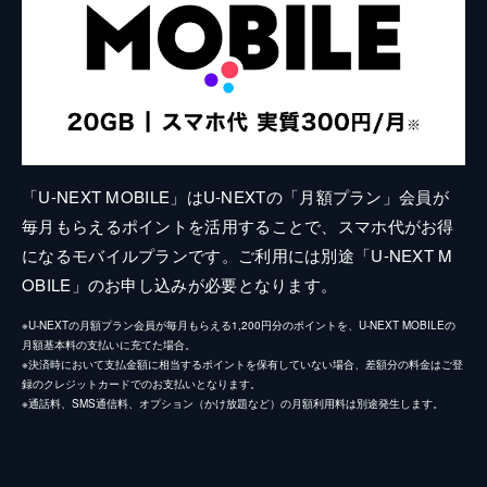
「U-NEXT MOBILE」はU-NEXTの「月額プラン」会員が
毎月もらえるポイントを活用することで、スマホ代がお得
になるモバイルプランです。ご利用には別途「U-NEXT M
OBILE」のお申し込みが必要となります。
※U-NEXTの月額プラン会員が毎月もらえる1,200円分のポイントを、U-NEXT MOBILEの
月額基本料の支払いに充てた場合。
※決済時において支払金額に相当するポイントを保有していない場合、差額分の料金はご登
録のクレジットカードでのお支払いとなります。
※通話料、SMS通信料、オプション（かけ放題など）の月額利用料は別途発生します。