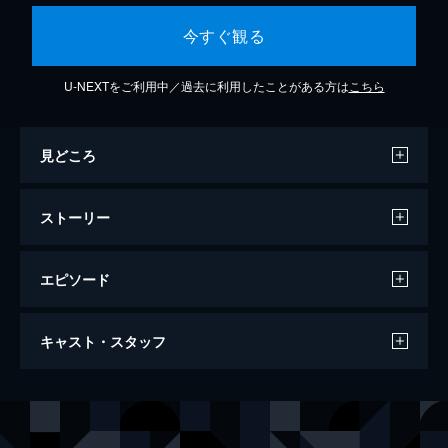
今すぐ観る
U-NEXTをご利用中／過去に利用したことがある方は
こちら
見どころ
ストーリー
エピソード
タイムマシーン3号単独ライブ「餅」
キャスト・スタッフ
69分
出演
タイムマシーン３号