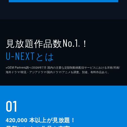
見放題作品数
！
No.1
※
とは
U-NEXT
※GEM Partners調べ/2026年7⽉ 国内の主要な定額制動画配信サービスにおける洋画/邦画/
海外ドラマ/韓流・アジアドラマ/国内ドラマ/アニメを調査。別途、有料作品あり。
01
420,000
本以上が見放題！