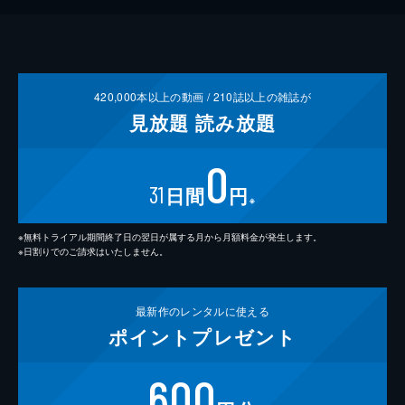
420,000
本以上の動画 /
210
誌以上の雑誌が
見放題
読み放題
0
31
日間
円
※
※無料トライアル期間終了日の翌日が属する月から月額料金が発生します。
※日割りでのご請求はいたしません。
最新作の
レンタルに使える
ポイント
プレゼント
600