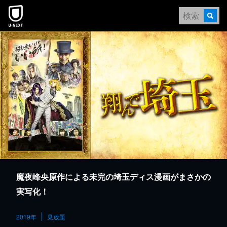
本文へスキップ
魔夜峰央原作による未完の埼玉ディス漫画がまさかの
実写化！
2019年
見放題