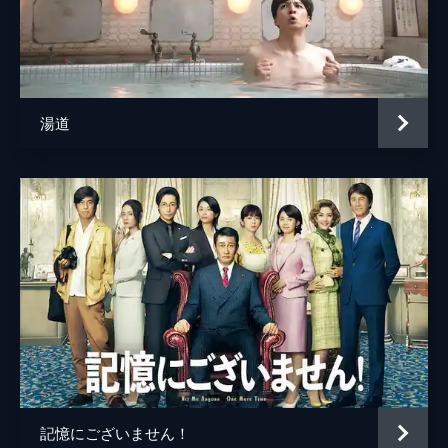
井上依吏子
松田リマ
監督
武内英樹
湯道
脚本
徳永友一
原作
魔夜峰央
音楽
Face 2 fAKE
製作
石原隆
村松秀信
遠藤圭介
記憶にございません！