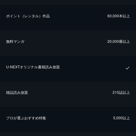
ポイント（レンタル）作品
60,000本以上
無料マンガ
20,000冊以上
U-NEXTオリジナル書籍読み放題
雑誌読み放題
210誌以上
プロが選ぶおすすめ特集
5,000以上