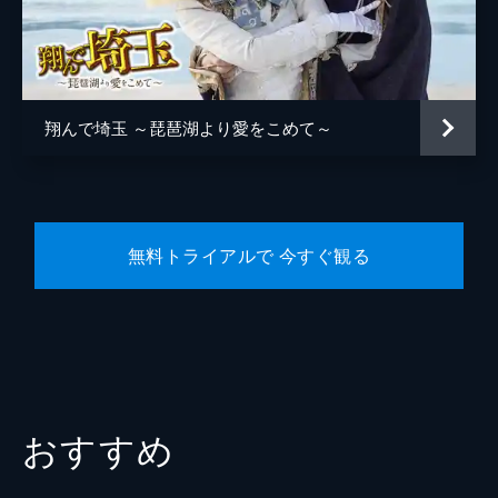
神奈川県知事
竹中直人
埼玉デューク
京本政樹
鈴木勝大
翔んで埼玉 ～琵琶湖より愛をこめて～
福山翔大
岡山天音
高月彩良
無料トライアルで 今すぐ観る
秋月三佳
宮澤竹美
田中明
搗宮姫奈
荒井レイラ
おすすめ
矢柴俊博