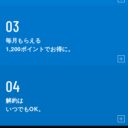
03
毎月もらえる
1,200
ポイントでお得に。
04
解約は
いつでもOK。