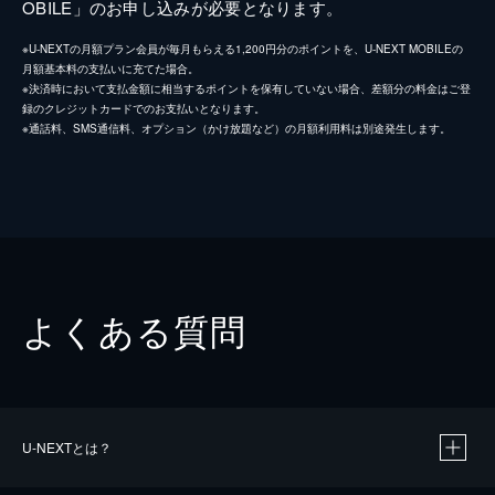
OBILE」のお申し込みが必要となります。
※U-NEXTの月額プラン会員が毎月もらえる1,200円分のポイントを、U-NEXT MOBILEの
月額基本料の支払いに充てた場合。
※決済時において支払金額に相当するポイントを保有していない場合、差額分の料金はご登
録のクレジットカードでのお支払いとなります。
※通話料、SMS通信料、オプション（かけ放題など）の月額利用料は別途発生します。
よくある質問
U-NEXTとは？