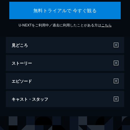
無料トライアルで 今すぐ観る
U-NEXTをご利用中／過去に利用したことがある方は
こちら
見どころ
ストーリー
エピソード
翔んで埼玉
キャスト・スタッフ
106分
出演
壇ノ浦百美
二階堂ふみ
麻実麗
GACKT