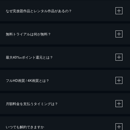
なぜ見放題作品とレンタル作品があるの？
無料トライアルは何が無料？
※
最大40%
ポイント還元とは？
※
※
作品によって必要なポイントが異なります。
フルHD画質 / 4K画質とは？
月額料金を支払うタイミングは？
※
40％ポイント還元の対象は、クレジットカード決済による作品の購入 / レンタルです。
※
iOSアプリのUコイン決済による作品の購入 / レンタルは、20％のポイント還元です。
※
還元の対象外となる決済方法や商品があります。くわしくは
こちら
をご確認ください。
いつでも解約できますか