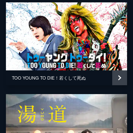
勝矢
水野智則
江戸川じゅん兵
竹森千人
廻飛呂男
沖田裕樹
市川刺身
TOO YOUNG TO DIE！若くして死ぬ
佐野泰臣
小沢真珠
神戸浩
菅登未男
中原翔子