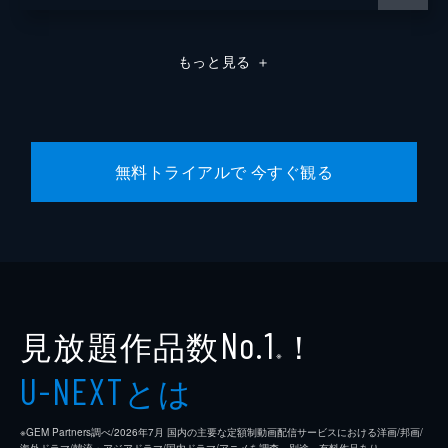
もっと見る
＋
無料トライアルで 今すぐ観る
見放題作品数
！
No.1
※
とは
U-NEXT
※GEM Partners調べ/2026年7⽉ 国内の主要な定額制動画配信サービスにおける洋画/邦画/
海外ドラマ/韓流・アジアドラマ/国内ドラマ/アニメを調査。別途、有料作品あり。