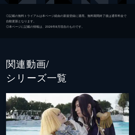
阿久津翔
伊勢谷友介
◎記載の無料トライアルは本ページ経由の新規登録に適用。無料期間終了後は通常料金で
自動更新となります。
菅原好海
ブラザートム
◎本ページに記載の情報は、2026年8月現在のものです。
菅原真紀
麻生久美子
菅原愛海
島崎遥香
五十嵐春翔
成田凌
関連動画/
壇ノ浦建造
中尾彬
シリーズ⼀覧
埼玉県人の青年
間宮祥太朗
下川信男
加藤諒
おかよ
益若つばさ
壇ノ浦恵子
武田久美子
西園寺宗十郎
麿赤兒