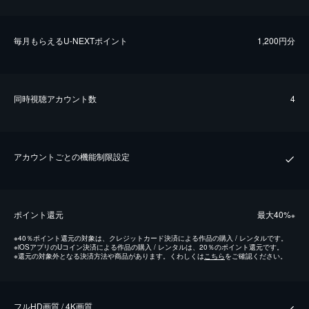
毎⽉もらえるU-NEXTポイント
1,200円分
同時視聴アカウント数
4
アカウントごとの機能制限設定
ポイント還元
最⼤40%
※
※
40％ポイント還元の対象は、クレジットカード決済による作品の購入 / レンタルです。
※
iOSアプリのUコイン決済による作品の購入 / レンタルは、20％のポイント還元です。
※
還元の対象外となる決済方法や商品があります。くわしくは
こちら
をご確認ください。
フルHD画質 / 4K画質