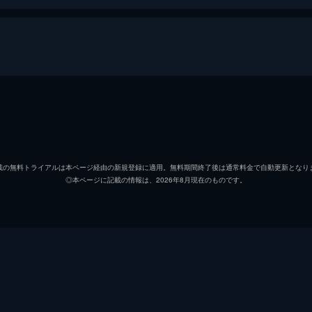
壇ノ浦百美
二階堂
麻実麗
GACK
載の無料トライアルは本ページ経由の新規登録に適用。無料期間終了後は通常料金で自動更新となり
◎本ページに記載の情報は、2026年8月現在のものです。
阿久津翔
伊勢谷
菅原好海
ブラザ
菅原真紀
麻生久
菅原愛海
島崎遥