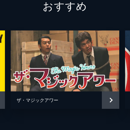
おすすめ
矢柴俊
勝矢
水野智
江戸川
竹森千
廻飛呂
ザ・マジックアワー
沖田裕
市川刺