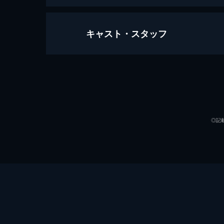
キャスト・スタッフ
翔んで埼玉
106分
出演
◎記