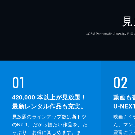
原作
見
音楽
※GEM Partners調べ/20
製作
01
02
420,000
本以上が見放題！
動画も
最新レンタル作品も充実。
U-NE
見放題のラインアップ数は断トツ
映画 / 
のNo.1。だから観たい作品を、た
ん、マンガ 
っぷり、お得に楽しめます。ま
豊富にラ