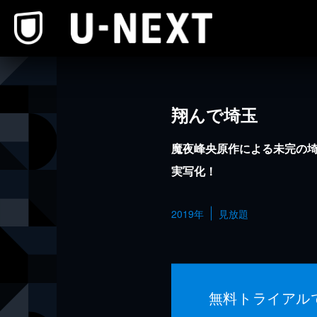
本文へスキップ
翔んで埼玉
魔夜峰央原作による未完の
実写化！
2019年
見放題
無料トライアル