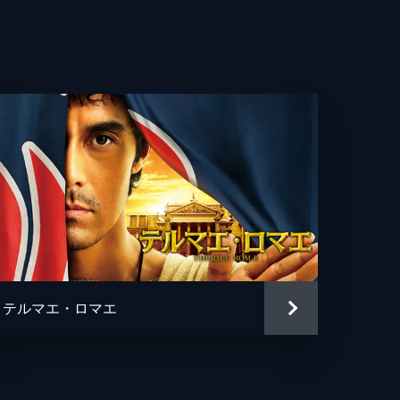
博
則
じゅん兵
人
男
テルマエ・ロマエ
樹
身