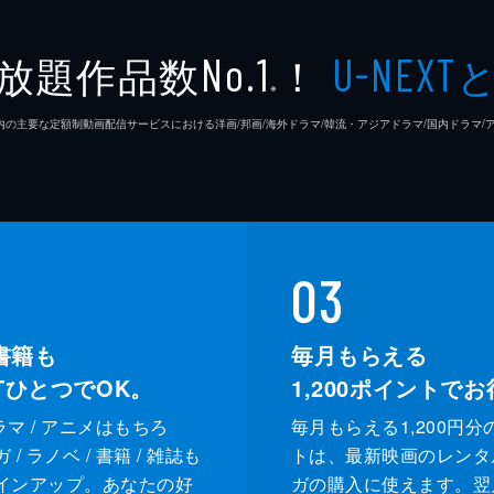
魔夜峰
放題作品数
！
No.1
U-NEXT
Face 2
※
26年7⽉ 国内の主要な定額制動画配信サービスにおける洋画/邦画/海外ドラマ/韓流・アジアドラマ/国内ドラ
石原隆
村松秀
遠藤圭
03
書籍も
毎月もらえる
XTひとつでOK。
1,200
ポイントでお
ドラマ / アニメはもちろ
毎月もらえる1,200円分
/ ラノベ / 書籍 / 雑誌も
トは、最新映画のレンタ
インアップ。あなたの好
ガの購入に使えます。翌