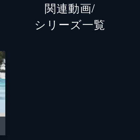
関連動画/
五十嵐春翔
成田凌
シリーズ⼀覧
壇ノ浦建造
中尾彬
埼玉県人の青年
間宮祥
下川信男
加藤諒
おかよ
益若つ
壇ノ浦恵子
武田久
西園寺宗十郎
麿赤兒
神奈川県知事
竹中直
埼玉デューク
京本政