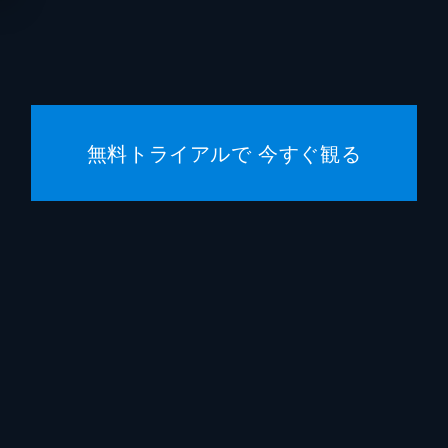
鈴木勝
福山翔
岡山天
無料トライアルで 今すぐ観る
高月彩
秋月三
宮澤竹
田中明
搗宮姫
荒井レ