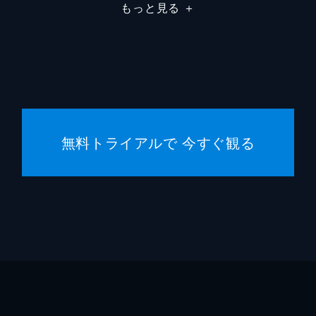
佐野泰
もっと見る
＋
小沢真
神戸浩
菅登未
無料トライアルで 今すぐ観る
中原翔
井上依
松田リ
武内英
徳永友