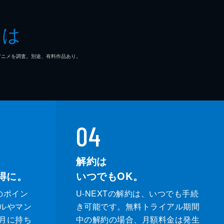
央
とは
 fAKE
マ/アニメを調査。別途、有料作品あり。
信
介
04
解約は
得に。
いつでもOK。
のポイン
U-NEXTの解約は、いつでも手続
ルやマン
き可能です。無料トライアル期間
月に持ち
中の解約の場合、月額料金は発生