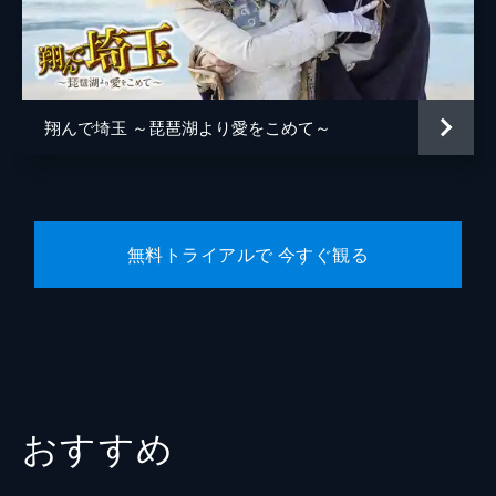
神奈川県知事
竹中直人
埼玉デューク
京本政樹
鈴木勝大
翔んで埼玉 ～琵琶湖より愛をこめて～
福山翔大
岡山天音
高月彩良
無料トライアルで 今すぐ観る
秋月三佳
宮澤竹美
田中明
搗宮姫奈
荒井レイラ
おすすめ
矢柴俊博