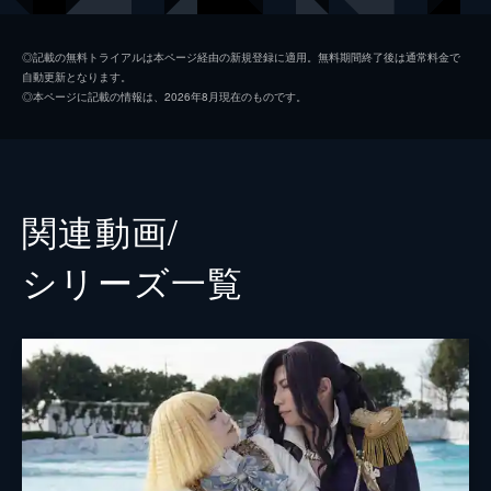
阿久津翔
伊勢谷友介
◎記載の無料トライアルは本ページ経由の新規登録に適用。無料期間終了後は通常料金で
自動更新となります。
菅原好海
ブラザートム
◎本ページに記載の情報は、2026年8月現在のものです。
菅原真紀
麻生久美子
菅原愛海
島崎遥香
五十嵐春翔
成田凌
関連動画/
壇ノ浦建造
中尾彬
シリーズ⼀覧
埼玉県人の青年
間宮祥太朗
下川信男
加藤諒
おかよ
益若つばさ
壇ノ浦恵子
武田久美子
西園寺宗十郎
麿赤兒