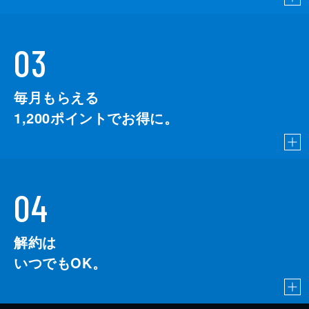
03
毎月もらえる
1,200
ポイントでお得に。
04
解約は
いつでもOK。