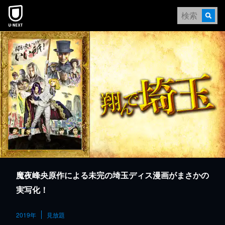
本文へスキップ
魔夜峰央原作による未完の埼玉ディス漫画がまさかの
実写化！
2019年
見放題