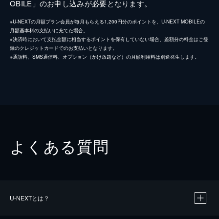
OBILE」のお申し込みが必要となります。
※U-NEXTの月額プラン会員が毎月もらえる1,200円分のポイントを、U-NEXT MOBILEの
月額基本料の支払いに充てた場合。
※決済時において支払金額に相当するポイントを保有していない場合、差額分の料金はご登
録のクレジットカードでのお支払いとなります。
※通話料、SMS通信料、オプション（かけ放題など）の月額利用料は別途発生します。
よくある質問
U-NEXTとは？