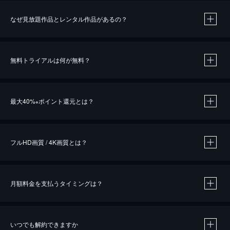
なぜ見放題作品とレンタル作品があるの？
無料トライアルは何が無料？
※
最大40%
ポイント還元とは？
※
※
作品によって必要なポイントが異なります。
フルHD画質 / 4K画質とは？
月額料金を支払うタイミングは？
※
40％ポイント還元の対象は、クレジットカード決済による作品の購入 / レンタルです。
※
iOSアプリのUコイン決済による作品の購入 / レンタルは、20％のポイント還元です。
※
還元の対象外となる決済方法や商品があります。くわしくは
こちら
をご確認ください。
いつでも解約できますか