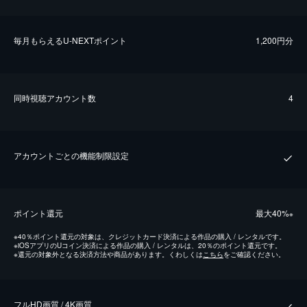
毎⽉もらえるU-NEXTポイント
1,200円分
同時視聴アカウント数
4
アカウントごとの機能制限設定
ポイント還元
最⼤40%
※
※
40％ポイント還元の対象は、クレジットカード決済による作品の購入 / レンタルです。
※
iOSアプリのUコイン決済による作品の購入 / レンタルは、20％のポイント還元です。
※
還元の対象外となる決済方法や商品があります。くわしくは
こちら
をご確認ください。
フルHD画質 / 4K画質