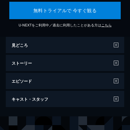
無料トライアルで 今すぐ観る
U-NEXTをご利用中／過去に利用したことがある方は
こちら
見どころ
ストーリー
エピソード
翔んで埼玉
キャスト・スタッフ
106分
出演
壇ノ浦百美
二階堂ふみ
麻実麗
GACKT