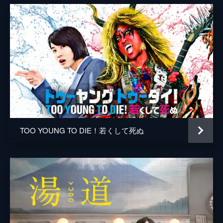
勝矢
水野智則
江戸川じゅん兵
竹森千人
廻飛呂男
沖田裕樹
市川刺身
TOO YOUNG TO DIE！若くして死ぬ
佐野泰臣
小沢真珠
神戸浩
菅登未男
中原翔子