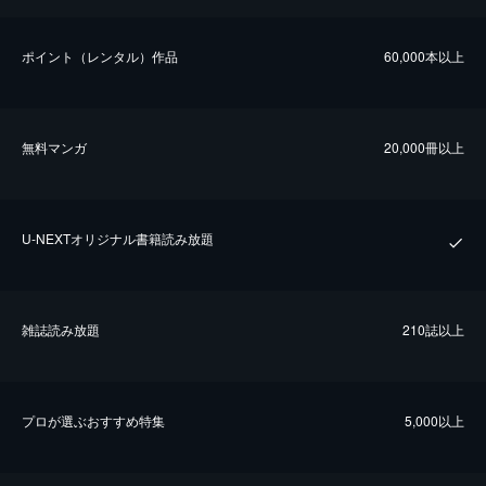
ポイント（レンタル）作品
60,000本以上
無料マンガ
20,000冊以上
U-NEXTオリジナル書籍読み放題
雑誌読み放題
210誌以上
プロが選ぶおすすめ特集
5,000以上