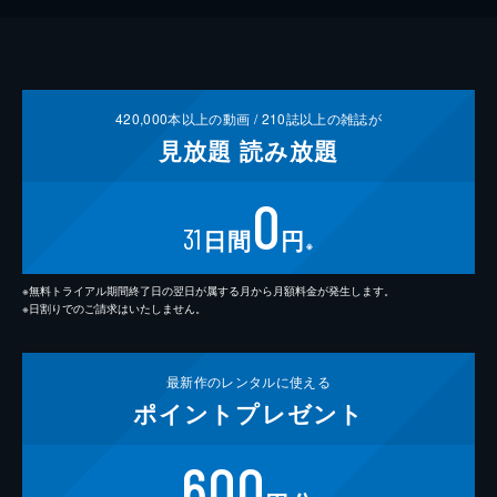
420,000
本以上の動画 /
210
誌以上の雑誌が
見放題
読み放題
0
31
日間
円
※
※無料トライアル期間終了日の翌日が属する月から月額料金が発生します。
※日割りでのご請求はいたしません。
最新作の
レンタルに使える
ポイント
プレゼント
600