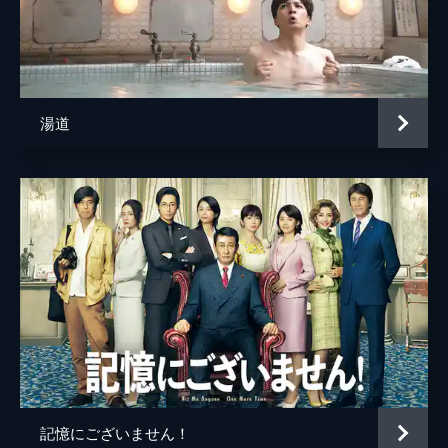
井上依吏子
松田リマ
監督
武内英樹
湯道
脚本
徳永友一
原作
魔夜峰央
音楽
Face 2 fAKE
製作
石原隆
村松秀信
遠藤圭介
記憶にございません！