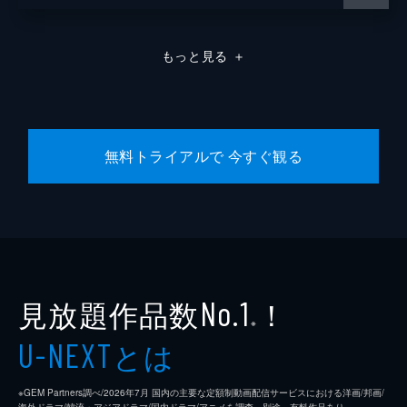
もっと見る
＋
無料トライアルで 今すぐ観る
見放題作品数
！
No.1
※
とは
U-NEXT
※GEM Partners調べ/2026年7⽉ 国内の主要な定額制動画配信サービスにおける洋画/邦画/
海外ドラマ/韓流・アジアドラマ/国内ドラマ/アニメを調査。別途、有料作品あり。