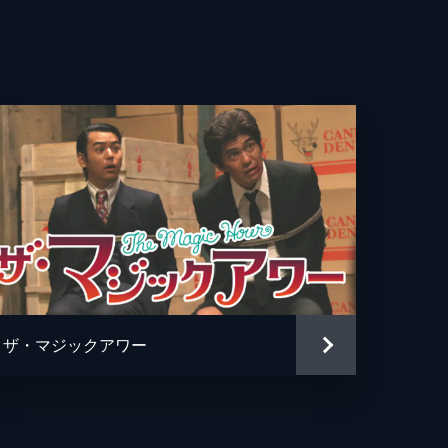
博
則
じゅん兵
人
男
ザ・マジックアワー
樹
身