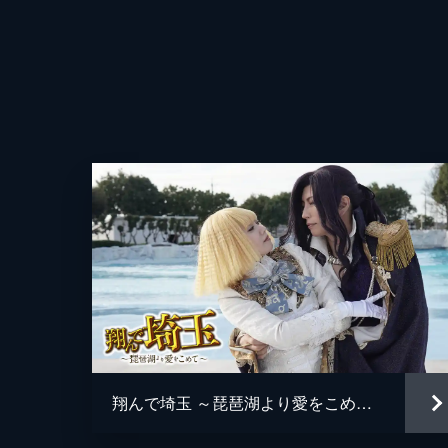
翔んで埼玉 ～琵琶湖より愛をこめて～