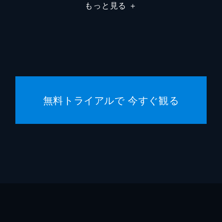
佐野泰
もっと見る
＋
小沢真
神戸浩
菅登未
無料トライアルで 今すぐ観る
中原翔
井上依
松田リ
武内英
徳永友