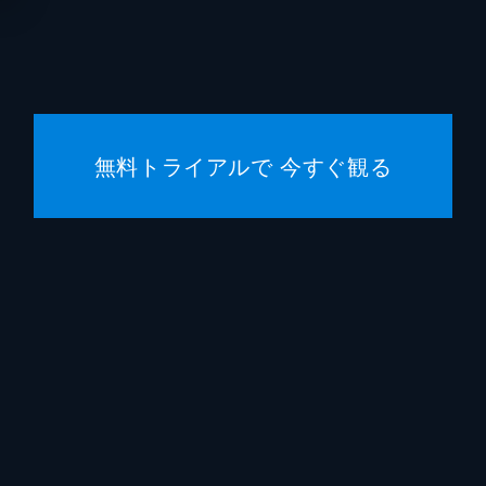
鈴木勝
福山翔
岡山天
無料トライアルで 今すぐ観る
高月彩
秋月三
宮澤竹
田中明
搗宮姫
荒井レ