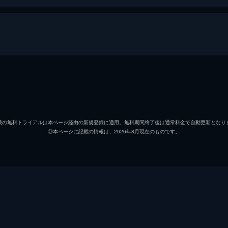
壇ノ浦百美
二階堂
麻実麗
GACK
載の無料トライアルは本ページ経由の新規登録に適用。無料期間終了後は通常料金で自動更新となり
◎本ページに記載の情報は、2026年8月現在のものです。
阿久津翔
伊勢谷
菅原好海
ブラザ
菅原真紀
麻生久
菅原愛海
島崎遥