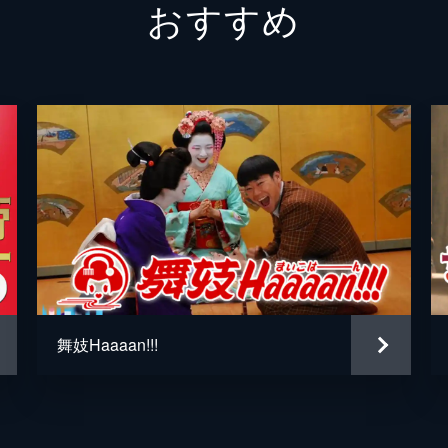
おすすめ
矢柴俊
勝矢
水野智
江戸川
竹森千
廻飛呂
舞妓Haaaan!!!
沖田裕
市川刺