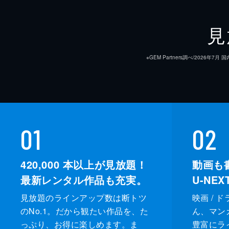
原作
見
音楽
※GEM Partners調べ/20
製作
01
02
420,000
本以上が見放題！
動画も
最新レンタル作品も充実。
U-NE
見放題のラインアップ数は断トツ
映画 / 
のNo.1。だから観たい作品を、た
ん、マンガ 
っぷり、お得に楽しめます。ま
豊富にラ