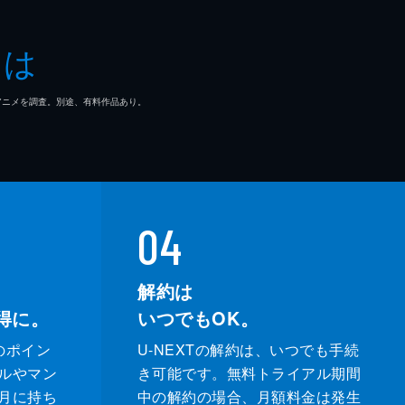
央
とは
 fAKE
マ/アニメを調査。別途、有料作品あり。
信
介
04
解約は
得に。
いつでもOK。
のポイン
U-NEXTの解約は、いつでも手続
ルやマン
き可能です。無料トライアル期間
月に持ち
中の解約の場合、月額料金は発生