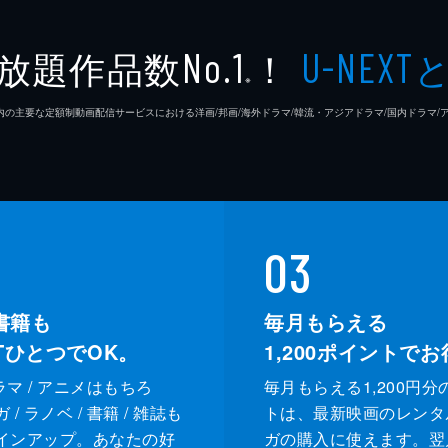
魔夜峰
放題作品数
！
No.1
U-NEXT
Face 2
※
26年7⽉ 国内の主要な定額制動画配信サービスにおける洋画/邦画/海外ドラマ/韓流・アジアドラマ/国内ドラ
石原隆
村松秀
遠藤圭
03
書籍も
毎月もらえる
XTひとつでOK。
1,200
ポイントでお
ドラマ / アニメはもちろ
毎月もらえる1,200円分
/ ラノベ / 書籍 / 雑誌も
トは、最新映画のレンタ
インアップ。あなたの好
ガの購入に使えます。翌