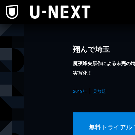
本文へスキップ
翔んで埼玉
魔夜峰央原作による未完の
実写化！
2019年
見放題
無料トライアル