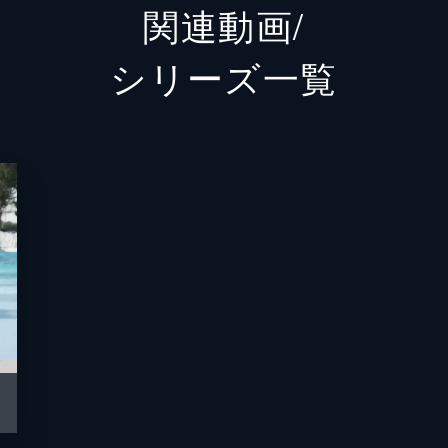
関連動画/
五十嵐春翔
成田凌
シリーズ⼀覧
壇ノ浦建造
中尾彬
埼玉県人の青年
間宮祥
下川信男
加藤諒
おかよ
益若つ
壇ノ浦恵子
武田久
西園寺宗十郎
麿赤兒
神奈川県知事
竹中直
埼玉デューク
京本政