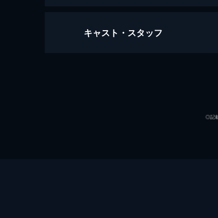
キャスト・スタッフ
翔んで埼玉
106分
出演
◎記